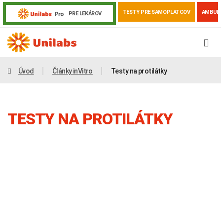
TESTY PRE SAMOPLATCOV
AMBUL
PRE LEKÁROV
Úvod
Články inVitro
Testy na protilátky
TESTY NA PROTILÁTKY
Genetika
Covid-19
Žiadanky a tlačivá
Výsledky vyšetrení
Kortizol
Odberová príručka