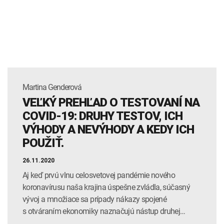
INTOLERANCIA POTRAVÍN
Lymská borelióza
Human papillomavirus (HPV)
Martina Genderová
VEĽKÝ PREHĽAD O TESTOVANÍ NA
COVID-19: DRUHY TESTOV, ICH
VÝHODY A NEVÝHODY A KEDY ICH
POUŽIŤ.
26.11.2020
Aj keď prvú vlnu celosvetovej pandémie nového
koronavírusu naša krajina úspešne zvládla, súčasný
vývoj a množiace sa prípady nákazy spojené
s otváraním ekonomiky naznačujú nástup druhej…