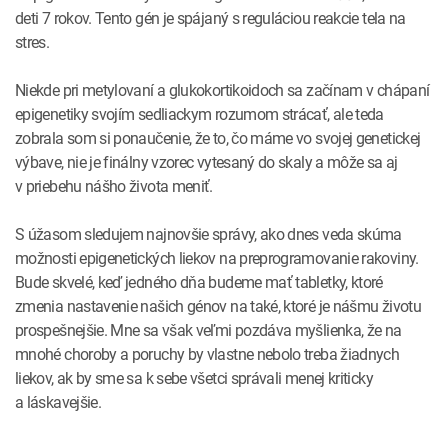
deti 7 rokov. Tento gén je spájaný s reguláciou reakcie tela na
stres.
Niekde pri metylovaní a glukokortikoidoch sa začínam v chápaní
epigenetiky svojím sedliackym rozumom strácať, ale teda
zobrala som si ponaučenie, že to, čo máme vo svojej genetickej
výbave, nie je finálny vzorec vytesaný do skaly a môže sa aj
v priebehu nášho života meniť.
S úžasom sledujem najnovšie správy, ako dnes veda skúma
možnosti epigenetických liekov na preprogramovanie rakoviny.
Bude skvelé, keď jedného dňa budeme mať tabletky, ktoré
zmenia nastavenie našich génov na také, ktoré je nášmu životu
prospešnejšie. Mne sa však veľmi pozdáva myšlienka, že na
mnohé choroby a poruchy by vlastne nebolo treba žiadnych
liekov, ak by sme sa k sebe všetci správali menej kriticky
a láskavejšie.