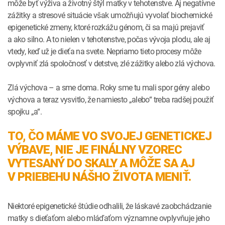
môže byť výživa a životný štýl matky v tehotenstve. Aj negatívne
zážitky a stresové situácie však umožňujú vyvolať biochemické
epigenetické zmeny, ktoré rozkážu génom, či sa majú prejaviť
a ako silno. A to nielen v tehotenstve, počas vývoja plodu, ale aj
vtedy, keď už je dieťa na svete. Nepriamo tieto procesy môže
ovplyvniť zlá spoločnosť v detstve, zlé zážitky alebo zlá výchova.
Zlá výchova – a sme doma. Roky sme tu mali spor gény alebo
výchova a teraz vysvitlo, že namiesto „alebo“ treba radšej použiť
spojku „a“.
TO, ČO MÁME VO SVOJEJ GENETICKEJ
VÝBAVE, NIE JE FINÁLNY VZOREC
VYTESANÝ DO SKALY A MÔŽE SA AJ
V PRIEBEHU NÁŠHO ŽIVOTA MENIŤ.
Niektoré epigenetické štúdie odhalili, že láskavé zaobchádzanie
matky s dieťaťom alebo mláďaťom významne ovplyvňuje jeho