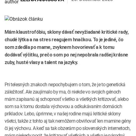
INTOLERANCIA POTRAVÍN
Lymská borelióza
Human papillomavirus (HPV)
Mám klaustrofóbiu, sklony dávať nevyžiadané kritické rady,
chudé lýtka a na stres reagujem hnačkou. To je jediné, čo
som zdedila po mame, zvyknem hovorievať a k tomu
dodávať výčitku, prečo som po nej nepobrala radšej krásne
zuby, husté vlasy a talent na jazyky.
Pri telesných znakoch nepochybujem o tom, že je to genetická
záležitosť. Ale zaujímalo by ma, či niekde vo svojich génoch
mám zapísanú aj schopnosť všetko a všetkých kritizovať, alebo
som sa k tomu dostala výchovou a odkukávaním domácich
príkladov. Lebo, úprimne, v našej rodine majú kritické sklony
všetci, takže z tohto aj tak nemôžem obviňovať len mamine gény
či jej výchovu. A keď sa tak obzerám po slovenských internetoch,
mám niekedy pocit, že kritizovať všetkých a všetko je národný