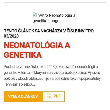
TENTO ČLÁNOK SA NACHÁDZA V ČÍSLE INVITRO
03/2023
NEONATOLÓGIA A
GENETIKA
Posledné, zimné číslo roka 2023 je venované neonatológii a
genetike – témam, ktorými sa v živote všetko začína. Výrazný
pokrok v oboch oblastiach je za posledné roky nepopierateľný.
Ten však so sebou…
PDF
VÝBER ČLÁNKOV