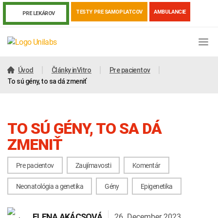
TESTY PRE SAMOPLATCOV
AMBULANCIE
PRE LEKÁROV
Úvod
Články inVitro
Pre pacientov
To sú gény, to sa dá zmeniť
TO SÚ GÉNY, TO SA DÁ
ZMENIŤ
Pre pacientov
Zaujímavosti
Komentár
Genetika
Covid-19
Žiadanky a tlačivá
Neonatológia a genetika
Gény
Epigenetika
Výsledky vyšetrení
Kortizol
Odberová príručka
26. December 2023
ELENA AKÁCSOVÁ