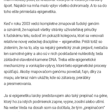
šport. Najskôr na mňa malo vplyv všetko dohromady. A to sa do
toho ešte primiešala epigenetika.
Keď v roku 2003 vedci kompletne zmapovali ľudský genóm
a oznámili, že napísali všetky stránky užívateľskej príručky
k ľudskému telu, radosť im pokazili kolegovia, ktorí sa venovali
relatívne novej vedeckej disciplíne – epigenetike. Prišli totiž so
zistením, že na to, aby sa nejaký genetický znak prejavil, nestačia
len samotné gény a ako sú v nich poskladané nukleotidy, teda
základné stavebné kamene DNA. Treba ešte epigenetické
mechanizmy a vonkajšie vplyvy, ktoré tieto epigenetické procesy
spúšťajú. Akoby mapovačom genómu povedali, fajn, díky za
mapu, ale teraz nám ukážte, kde sú zátarasy, prerábky
a presmerovania.
Ja si epigenetiku laicky predstavujem ako taký prepínač na géne,
ktorý ho za istých podmienok zapne, vypne, zosilní alebo utlmí.
Na webe Veda na dosah som sa dočítala, že tým „prepínačom“