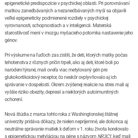
epigenetické predispozície v psychickej oblasti. Pri porovnávaní
matkou zanedbávaných a nezanedbávaných myší sa objavili
veľké epigeneticky podmienené rozdiely v psychickej
vyrovnanosti, schopnostiach a v inteligencii. Materská
starostlivosť mení v mozgu myšacieho potomka nastavenie jeho
génov.
Pri výskume na ľuďoch zas zistili, že deti, ktorých matky počas
tehotenstva z rôznych príčin trpeli, ako aj deti, ktoré boli po
narodení týrané, mali oveľa viac metylovaný gén pre
glukokortikoidový receptor, čo neskôr ovplyvňovalo aj ich
správanie v dospelosti. Okrem zvýšenej reakcie na stres mali aj
vyššie riziko obezity, depresií a niektorých autoimunitných
ochorení.
Nová štúdia z marca tohto roka z Washingtonskej štátnej
univerzity pridáva dôkazy, že nielen nepríjemné, ale dokonca aj
neutrálne správanie matiek k deťom v 1. roku života korelovalo
s epigenetickou metyláciou na géne s názvom
NR3C1
, keď mali