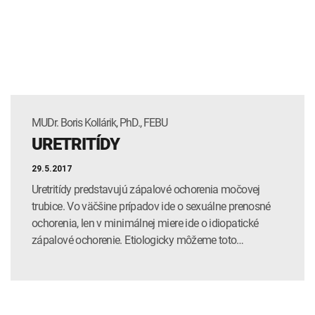
INTOLERANCIA POTRAVÍN
Lymská borelióza
Human papillomavirus (HPV)
MUDr. Boris Kollárik, PhD., FEBU
URETRITÍDY
29.5.2017
Uretritídy predstavujú zápalové ochorenia močovej
trubice. Vo väčšine prípadov ide o sexuálne prenosné
ochorenia, len v minimálnej miere ide o idiopatické
zápalové ochorenie. Etiologicky môžeme toto…