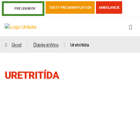
TESTY PRE SAMOPLATCOV
AMBULANCIE
PRE LEKÁROV
Úvod
Články inVitro
Uretritída
URETRITÍDA
Genetika
Covid-19
Žiadanky a tlačivá
Výsledky vyšetrení
Kortizol
Odberová príručka