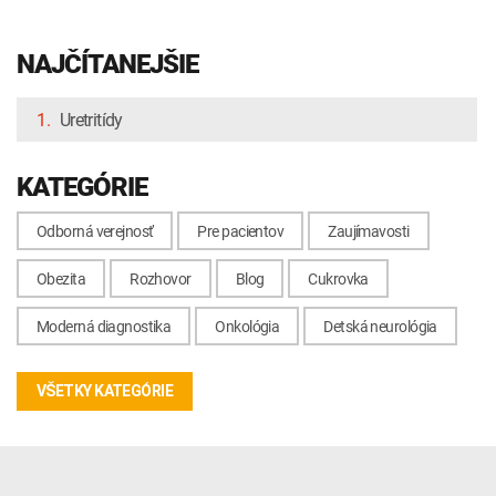
NAJČÍTANEJŠIE
1.
Uretritídy
KATEGÓRIE
Odborná verejnosť
Pre pacientov
Zaujímavosti
Obezita
Rozhovor
Blog
Cukrovka
Moderná diagnostika
Onkológia
Detská neurológia
VŠETKY KATEGÓRIE