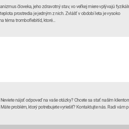
anizmus človeka, jeho zdravotný stav, vo veľkej miere vplývajú fyzikál
 teplota prostredia je jedným z nich. Zvlášť v období leta je vysoko
na téma tromboflebitíd, ktoré…
Neviete nájsť odpoveď na vaše otázky? Chcete sa stať naším kliento
Máte problém, ktorý potrebujete vyriešiť? Kontaktujte nás. Radi vá