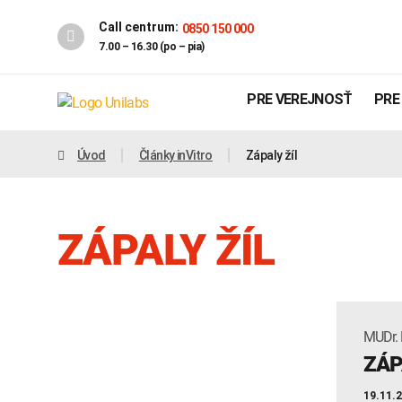
Call centrum:
0850 150 000
7.00 – 16.30 (po – pia)
PRE VEREJNOSŤ
PRE
Úvod
Články inVitro
Zápaly žíl
ZÁPALY ŽÍL
MUDr. 
Genetika
Covid-19
ZÁP
INTOLERANCIA POTRAVÍN
19.11.