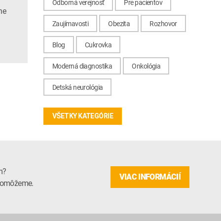
Odborná verejnosť
Pre pacientov
ne
Zaujímavosti
Obezita
Rozhovor
Blog
Cukrovka
Moderná diagnostika
Onkológia
Detská neurológia
VŠETKY KATEGÓRIE
m?
VIAC INFORMÁCIÍ
m pomôžeme.