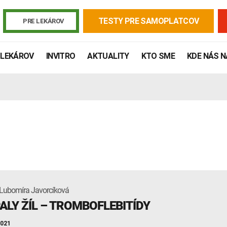
TESTY PRE SAMOPLATCOV
PRE LEKÁROV
 LEKÁROV
INVITRO
AKTUALITY
KTO SME
KDE NÁS 
Lubomíra Javorcíková
Žiadanky a tlačivá
Výsledky vyšetrení
Kortizol
Odberová
ALY ŽÍL – TROMBOFLEBITÍDY
Lymská borelióza
Human papillomavirus (HPV)
2021