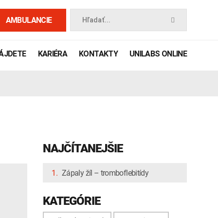
AMBULANCIE
Hľadať...
NÁJDETE
KARIÉRA
KONTAKTY
UNILABS ONLINE
NAJČÍTANEJŠIE
1.
Zápaly žíl – tromboflebitídy
 príručka
KATEGÓRIE