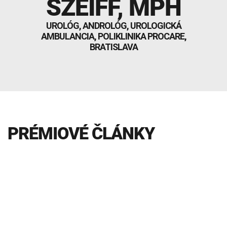
SZEIFF
, MPH
INTOLERANCIA POTRAVÍN
Lymská borelióza
UROLÓG, ANDROLÓG, UROLOGICKÁ
Human papillomavirus (HPV)
AMBULANCIA, POLIKLINIKA PROCARE,
BRATISLAVA
PRÉMIOVÉ ČLÁNKY