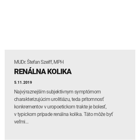
MUDr. Štefan Szeiff, MPH
RENÁLNA KOLIKA
5.11.2019
Najvýraznejším subjektívnym symptómom
charakterizujúcim urolitiázu, teda prítomnosť
konkrementov v uropoetickom trakte je bolesť,
v typickom prípade renálna kolika. Táto môže byť
veľmi…