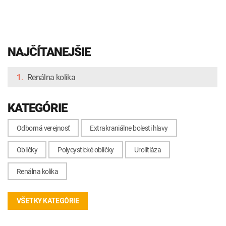
NAJČÍTANEJŠIE
1.
Renálna kolika
KATEGÓRIE
Odborná verejnosť
Extrakraniálne bolesti hlavy
Obličky
Polycystické obličky
Urolitiáza
Renálna kolika
VŠETKY KATEGÓRIE