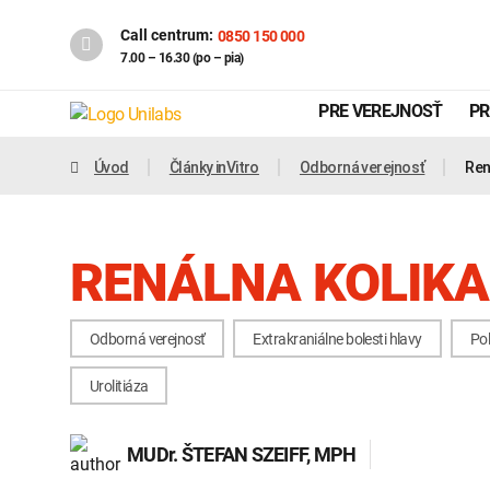
Call centrum:
0850 150 000
7.00 – 16.30 (po – pia)
PRE VEREJNOSŤ
PR
Úvod
Články inVitro
Odborná verejnosť
Ren
RENÁLNA KOLIKA
Odborná verejnosť
Extrakraniálne bolesti hlavy
Pol
Urolitiáza
Genetika
Covid-19
MUDr.
ŠTEFAN SZEIFF
, MPH
INTOLERANCIA POTRAVÍN