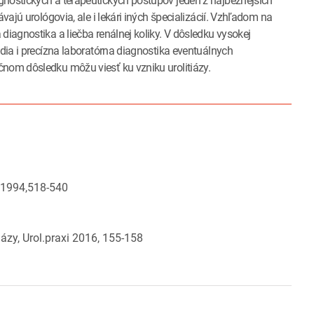
gnostických a terapeutických postupov jeden z najbežnejších
vajú urológovia, ale i lekári iných špecializácií. Vzhľadom na
diagnostika a liečba renálnej koliky. V dôsledku vysokej
edia i precízna laboratórna diagnostika eventuálnych
čnom dôsledku môžu viesť ku vzniku urolitiázy.
g 1994,518-540
iázy, Urol.praxi 2016, 155-158