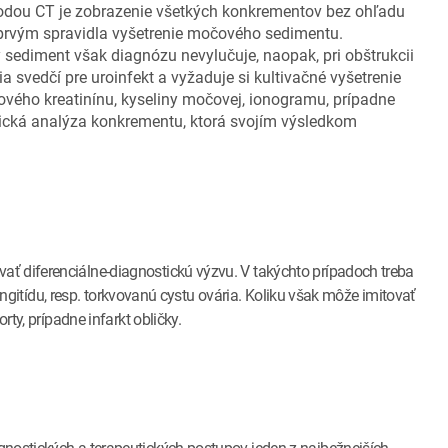
hodou CT je zobrazenie všetkých konkrementov bez ohľadu
ke prvým spravidla vyšetrenie močového sedimentu.
ý sediment však diagnózu nevylučuje, naopak, pri obštrukcii
svedčí pre uroinfekt a vyžaduje si kultivačné vyšetrenie
ového kreatinínu, kyseliny močovej, ionogramu, prípadne
ická analýza konkrementu, ktorá svojím výsledkom
ť diferenciálne-diagnostickú výzvu. V takýchto prípadoch treba
lpingitídu, resp. torkvovanú cystu ovária. Koliku však môže imitovať
rty, prípadne infarkt obličky.