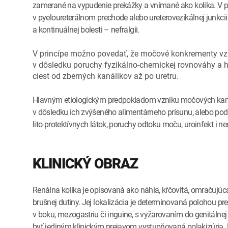
zamerané na vypudenie prekážky a vnímané ako kolika. V p
v pyeloureterálnom prechode alebo ureterovezikálnej junkcii
a kontinuálnej bolesti – nefralgii.
V princípe možno povedať, že močové konkrementy vz
v dôsledku poruchy fyzikálno-chemickej rovnováhy 
ciest od zberných kanálikov až po uretru.
Hlavným etiologickým predpokladom vzniku močových kame
v dôsledku ich zvýšeného alimentárneho prísunu, alebo pod
lito-protektívnych látok, poruchy odtoku moču, uroinfekt i n
KLINICKÝ OBRAZ
Renálna kolika je opisovaná ako náhla, kŕčovitá, omračujúca a
brušnej dutiny. Jej lokalizácia je determinovaná polohou 
v boku, mezogastriu či inguine, s vyžarovaním do genitál
byť jediným klinickým prejavom vystupňovaná polakizúria. P