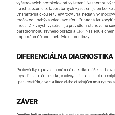
vyšetrovacích protokolov pri vyšetrení. Nespornou vý
na ich zloženie. Z laboratórnych vyšetrení je pri koli
Charakteristickou je tu erytrocytúria, negatívny močov
močovodu nebýva zriedkavosťou. Prípadná leukocytúria 
moču. Z krvných vyšetrení je pravidlom stanovenie sér
parathormónu, krvného obrazu a CRP. Nasleduje chem
napomáha účinnej metafylaxii urolitiázy.
DIFERENCIÁLNA DIAGNOSTIKA
Predovšetkým pravostranná renálna kolika môže predstavova
myslieť i na biliárnu koliku, cholecystitídu, apendicitídu, sa
i pankreatitída, divertikulitída alebo disekujúca aneuryzma ao
ZÁVER