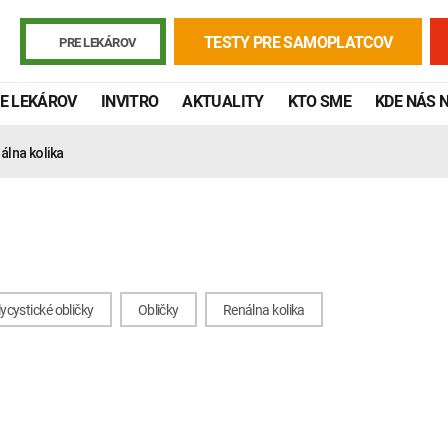
TESTY PRE SAMOPLATCOV
PRE LEKÁROV
E LEKÁROV
INVITRO
AKTUALITY
KTO SME
KDE NÁS 
álna kolika
ycystické obličky
Obličky
Renálna kolika
Žiadanky a tlačivá
Výsledky vyšetrení
Kortizol
Odberová
Lymská borelióza
Human papillomavirus (HPV)