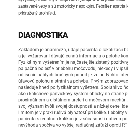
zastavené vetry a sú motoricky nepokojní. Febrílie nepatria 
pridružený uroinfekt.
DIAGNOSTIKA
Základom je anamnéza, údaje pacienta o lokalizácii bo
a jej vyžarovaní dávajú cennú informáciu o polohe kon
Fyzikálnym vyšetrením je najčastejšie zistený pozitívn
palpačná bolesť v priebehu močovodu, niekedy i v ipsil
odlíšenie náhlych brušných príhod je, že pri týchto int
úľavovú polohu a stráni sa pohybu. Prvým zobrazovacím
nasleduje hneď po fyzikálnom vyšetrení. Spoľahlivo 
ako i kalichovo-panvičkový systém obličky na strane po
proximálnom a distálnom ureteri a močovom mechúri.
svoj význam kvôli svojej dostupnosti a nízkej cene. I
limitom je v praxi rušivá plynatosť pri kolike, flebolit
pacienta s renálnou kolikou je v súčasnosti natívna po
nevýhoda spočíva vo vyššej radiačnej záťaži oproti 