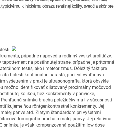
k typickému klinickému obrazu renálnej koliky, svedčia skôr pre
lesti
krementu, prípadne napovedia rodinný výskyt urolitiázy.
y tapottement na postihnutej strane, prípadne je prítomná
aterálnom testis, ako i meteorizmus. Dôležitý fakt pre
enzita bolesti kontinuálne narastá, pacient vyhľadáva
 vyšetrením v praxi je ultrasonografia, ktorá obvykle
ňou možno identifikovať dilatovaný proximálny močovod
stihnutej kolikou, tiež konkrementy v panvičke,
 Prehľadná snímka brucha poležiačky má i v súčasnosti
dentifikujeme ňou röntgenkontrastné konkrementy. Jej
y v malej panve atď. Zlatým štandardom pri vyšetrení
čítačová tomografia brucha a malej panvy. Jej relatívna
RTG snímke, je však kompenzovaná použitím low dose