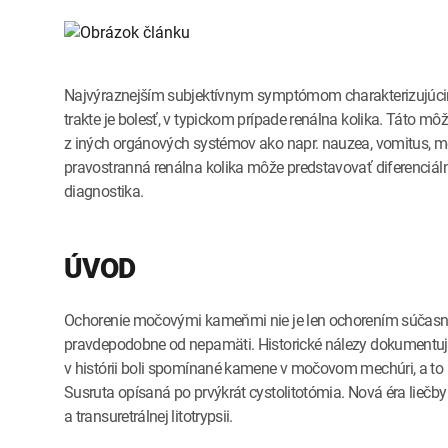
Najvýraznejším subjektívnym symptómom charakterizujúcim
trakte je bolesť, v typickom prípade renálna kolika. Táto 
z iných orgánových systémov ako napr. nauzea, vomitus, m
pravostranná renálna kolika môže predstavovať diferenciál
diagnostika.
ÚVOD
Ochorenie močovými kameňmi nie je len ochorením súčasnos
pravdepodobne od nepamäti. Historické nálezy dokumentujú, 
v histórii boli spomínané kamene v močovom mechúri, a to už
Susruta opísaná po prvýkrát cystolitotómia. Nová éra liečby 
a transuretrálnej litotrypsii.