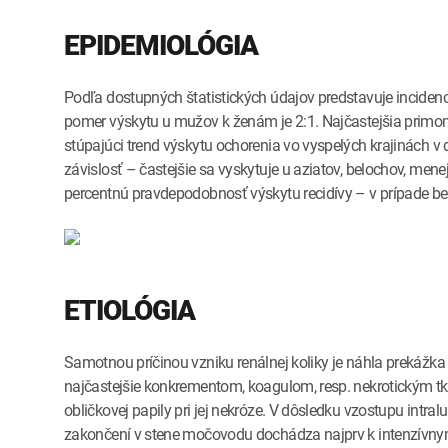
EPIDEMIOLÓGIA
Podľa dostupných štatistických údajov predstavuje incide
pomer výskytu u mužov k ženám je 2:1. Najčastejšia primom
stúpajúci trend výskytu ochorenia vo vyspelých krajinách v
závislosť – častejšie sa vyskytuje u aziatov, belochov, menej
percentnú pravdepodobnosť výskytu recidívy – v prípade bez 
ETIOLÓGIA
Samotnou príčinou vzniku renálnej koliky je náhla prekáž
najčastejšie konkrementom, koagulom, resp. nekrotickým 
obličkovej papily pri jej nekróze. V dôsledku vzostupu int
zakončení v stene močovodu dochádza najprv k intenzívn