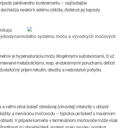
rípade zaklineného konkrementu – najčastejšie
 dochádza neskôr k edému obličky, distenzii jej kapsuly
nikajú
a hydrodynamického systému moču a vývodných močových
ňov je hypersaturácia moču litogénnymi substanciami, či už
mienené metabolickými, resp. endokrinnými poruchami, deficit
edostatočný príjem tekutín, obezita a nedostatok pohybu.
 veľmi silná bolesť striedavej (vlnovitej) intenzity v oblasti
prekážky a inerváciou močovodu – typickou je bolesť s maximom
nej oblasti. V prípade kameňa v terminálnom močovode môže však
ostihnutí sú obvykle bledí, spotení, majú nauzeu, vomitus,