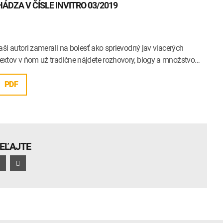
DZA V ČÍSLE INVITRO 03/2019
aši autori zamerali na bolesť ako sprievodný jav viacerých
extov v ňom už tradične nájdete rozhovory, blogy a množstvo…
PDF
IEĽAJTE