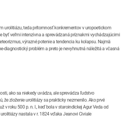
 urolitiázu, teda prítomnosť konkrementov v uropoetickom
môže byť veľmi intenzívna a sprevádzaná príznakmi vychádzajúcimi
eteorizmus, výrazné potenie a tendencia ku kolapsu. Najmä
ne-diagnostický problém a preto je nevyhnutná náležitá a včasná
ti, ako sa niekedy uvádza, ale sprevádza ľudstvo
že zloženie urolitiázy sa prakticky nezmenilo. Ako prvé
 v roku 500 p. n. l., keď bola v staroindickej Agur Veda od
urolitiázy nastala v r. 1824 vďaka Jeanovi Civiale