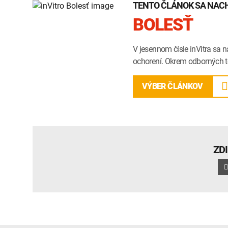
TENTO ČLÁNOK SA NACHÁ
BOLESŤ
V jesennom čísle inVitra sa n
ochorení. Okrem odborných t
VÝBER ČLÁNKOV
ZD