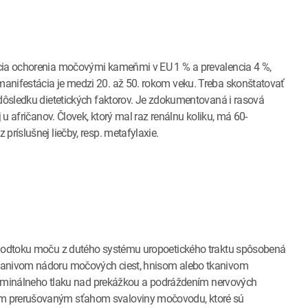
ncia ochorenia močovými kameňmi v EU 1 % a prevalencia 4 %,
anifestácia je medzi 20. až 50. rokom veku. Treba skonštatovať
 dôsledku dietetických faktorov. Je zdokumentovaná i rasová
 u afričanov. Človek, ktorý mal raz renálnu koliku, má 60-
príslušnej liečby, resp. metafylaxie.
ka odtoku moču z dutého systému uropoetického traktu spôsobená
tkanivom nádoru močových ciest, hnisom alebo tkanivom
raluminálneho tlaku nad prekážkou a podráždením nervových
ym prerušovaným sťahom svaloviny močovodu, ktoré sú