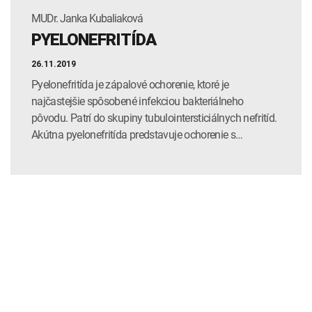
MUDr. Janka Kubaliaková
PYELONEFRITÍDA
26.11.2019
Pyelonefritída je zápalové ochorenie, ktoré je
najčastejšie spôsobené infekciou bakteriálneho
pôvodu. Patrí do skupiny tubulointersticiálnych nefritíd.
Akútna pyelonefritída predstavuje ochorenie s…