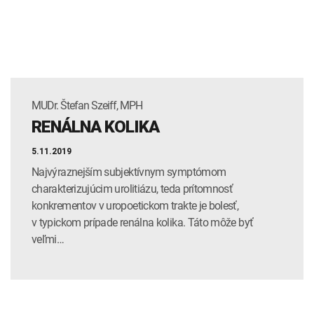
MUDr. Štefan Szeiff, MPH
RENÁLNA KOLIKA
5.11.2019
Najvýraznejším subjektívnym symptómom
charakterizujúcim urolitiázu, teda prítomnosť
konkrementov v uropoetickom trakte je bolesť,
v typickom prípade renálna kolika. Táto môže byť
veľmi…