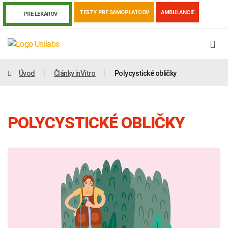
TESTY PRE SAMOPLATCOV
AMBULANCIE
PRE LEKÁROV
Úvod
Články inVitro
Polycystické obličky
POLYCYSTICKÉ OBLIČKY
Genetika
Covid-19
Žiadanky a tlačivá
Výsledky vyšetrení
Kortizol
Odberová príručka