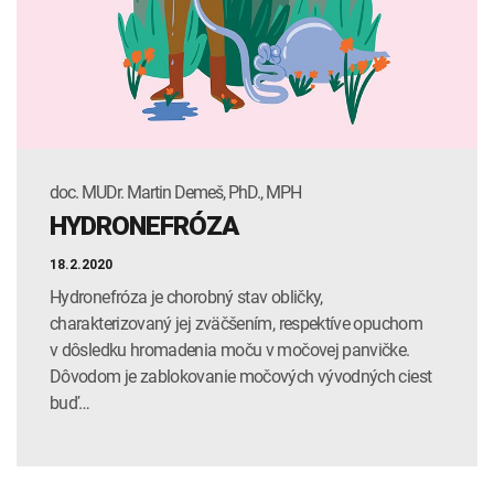
INTOLERANCIA POTRAVÍN
Lymská borelióza
Human papillomavirus (HPV)
doc. MUDr. Martin Demeš, PhD., MPH
HYDRONEFRÓZA
18.2.2020
Hydronefróza je chorobný stav obličky,
charakterizovaný jej zväčšením, respektíve opuchom
v dôsledku hromadenia moču v močovej panvičke.
Dôvodom je zablokovanie močových vývodných ciest
buď…