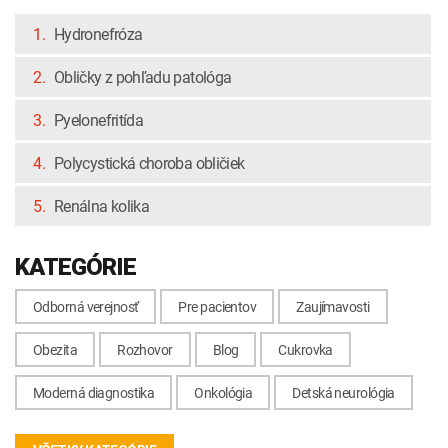
1.
Hydronefróza
2.
Obličky z pohľadu patológa
3.
Pyelonefritída
4.
Polycystická choroba obličiek
5.
Renálna kolika
KATEGÓRIE
Odborná verejnosť
Pre pacientov
Zaujímavosti
Obezita
Rozhovor
Blog
Cukrovka
Moderná diagnostika
Onkológia
Detská neurológia