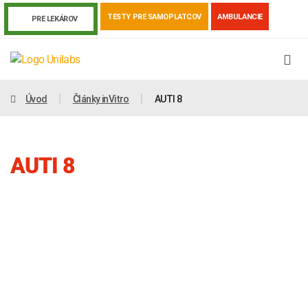
TESTY PRE SAMOPLATCOV
AMBULANCIE
PRE LEKÁROV
Úvod
Články inVitro
AUTI 8
AUTI 8
Genetika
Covid-19
Žiadanky a tlačivá
Výsledky vyšetrení
Kortizol
Odberová príručka