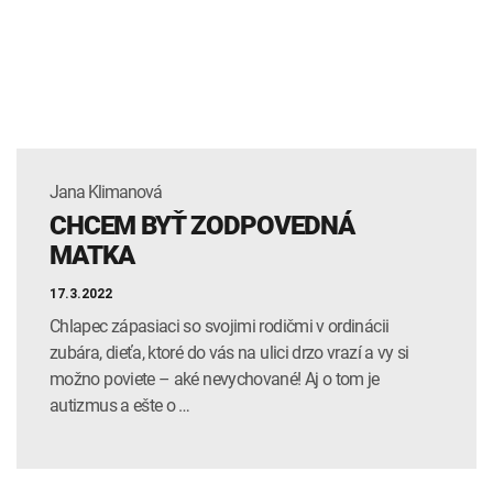
INTOLERANCIA POTRAVÍN
Lymská borelióza
Human papillomavirus (HPV)
Jana Klimanová
CHCEM BYŤ ZODPOVEDNÁ
MATKA
17.3.2022
Chlapec zápasiaci so svojimi rodičmi v ordinácii
zubára, dieťa, ktoré do vás na ulici drzo vrazí a vy si
možno poviete – aké nevychované! Aj o tom je
autizmus a ešte o …