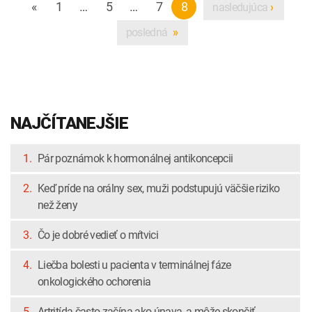
«
1
…
5
…
7
8
nasledujúca
›
posledná
»
NAJČÍTANEJŠIE
1.
Pár poznámok k hormonálnej antikoncepcii
2.
Keď príde na orálny sex, muži podstupujú väčšie riziko
než ženy
3.
Čo je dobré vedieť o mŕtvici
4.
Liečba bolesti u pacienta v terminálnej fáze
onkologického ochorenia
5.
Artritída často začína ako únava, a môže skončiť