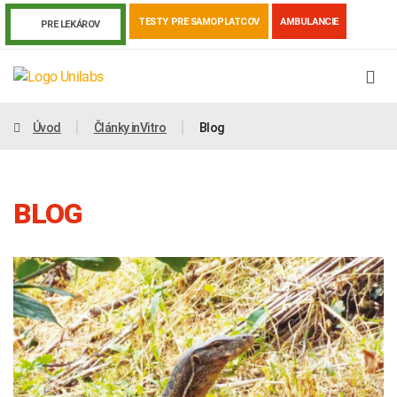
TESTY PRE SAMOPLATCOV
AMBULANCIE
PRE LEKÁROV
Úvod
Články inVitro
Blog
BLOG
Genetika
Covid-19
Žiadanky a tlačivá
Výsledky vyšetrení
Kortizol
Odberová príručka