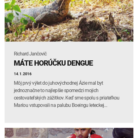
INTOLERANCIA POTRAVÍN
Lymská borelióza
Human papillomavirus (HPV)
Richard Jančovič
MÁTE HORÚČKU DENGUE
14.1.2016
Môj prvý výlet do juhovýchodnej Ázie mal byt
jednoznačne to najlepšie spomedzi mojich
cestovateľských zážitkov. Keď sme spolu s priateľkou
Maríou vstupovali na palubu Boeingu leteckej…