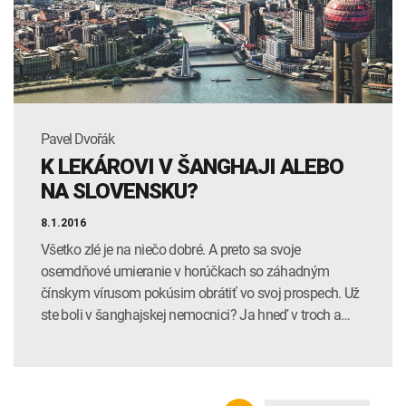
Pavel Dvořák
K LEKÁROVI V ŠANGHAJI ALEBO
NA SLOVENSKU?
8.1.2016
Všetko zlé je na niečo dobré. A preto sa svoje
osemdňové umieranie v horúčkach so záhadným
čínskym vírusom pokúsim obrátiť vo svoj prospech. Už
ste boli v šanghajskej nemocnici? Ja hneď v troch a…