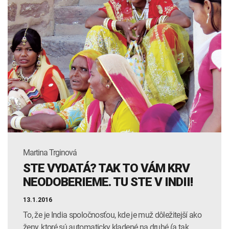
Martina Trginová
STE VYDATÁ? TAK TO VÁM KRV
NEODOBERIEME. TU STE V INDII!
13.1.2016
To, že je India spoločnosťou, kde je muž dôležitejší ako
ženy, ktoré sú automaticky kladené na druhé (a tak