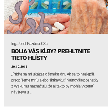
INTOLERANCIA POTRAVÍN
Lymská borelióza
Human papillomavirus (HPV)
Ing. Josef Pazdera, CSc.
BOLIA VÁS KĹBY? PREHLTNITE
TIETO HLÍSTY
20.10.2016
„Príďte sa mi ukázať o štrnásť dní. Ak sa to nezlepší,
predpíšeme mrľu alebo škrkavku.“ Najnovšie poznatky
z výskumu naznačujú, že aj takto by mohla vyzerať
návšteva u …