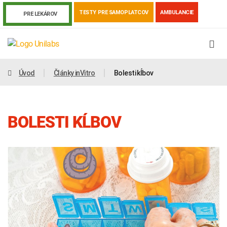
TESTY PRE SAMOPLATCOV
AMBULANCIE
PRE LEKÁROV
Úvod
Články inVitro
Bolesti kĺbov
BOLESTI KĹBOV
Genetika
Covid-19
Žiadanky a tlačivá
Výsledky vyšetrení
Kortizol
Odberová príručka