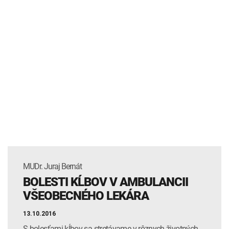
MUDr. Juraj Bernát
BOLESTI KĹBOV V AMBULANCII
VŠEOBECNÉHO LEKÁRA
13.10.2016
S bolesťami kĺbov sa stretávame v rôznych životných