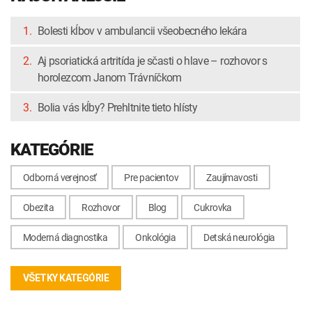
1.
Bolesti kĺbov v ambulancii všeobecného lekára
2.
Aj psoriatická artritída je sčasti o hlave – rozhovor s
horolezcom Janom Trávníčkom
3.
Bolia vás kĺby? Prehltnite tieto hlísty
KATEGÓRIE
Odborná verejnosť
Pre pacientov
Zaujímavosti
Obezita
Rozhovor
Blog
Cukrovka
Moderná diagnostika
Onkológia
Detská neurológia
VŠETKY KATEGÓRIE