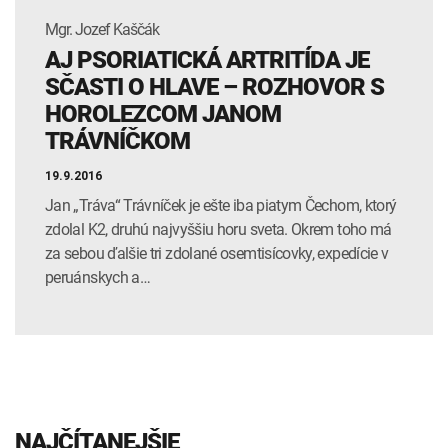
Mgr. Jozef Kaščák
AJ PSORIATICKÁ ARTRITÍDA JE
SČASTI O HLAVE – ROZHOVOR S
HOROLEZCOM JANOM
TRÁVNÍČKOM
19.9.2016
Jan „Tráva“ Trávníček je ešte iba piatym Čechom, ktorý
zdolal K2, druhú najvyššiu horu sveta. Okrem toho má
za sebou ďalšie tri zdolané osem­tisícovky, expedície v
peruánskych a…
NAJČÍTANEJŠIE