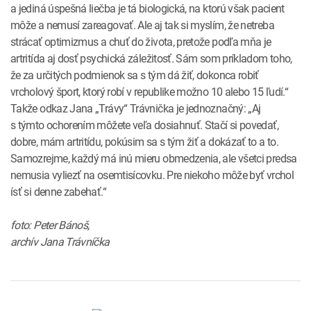
a jediná úspešná liečba je tá biologická, na ktorú však pacient
môže a nemusí zareagovať. Ale aj tak si myslím, že netreba
strácať optimizmus a chuť do života, pretože podľa mňa je
artritída aj dosť psychická záležitosť. Sám som príkladom toho,
že za určitých podmienok sa s tým dá žiť, ­dokonca robiť
vrcholový šport, ktorý robí v republike možno 10 alebo 15 ľudí.“
Takže odkaz Jana „Trávy“ Trávnička je jednoznačný: „Aj
s týmto ochorením môžete veľa dosiahnuť. Stačí si povedať,
dobre, mám artritídu, pokúsim sa s tým žiť a dokázať to a to.
Samozrejme, každý má inú mieru obmedzenia, ale všetci predsa
nemusia vyliezť na osemtisícovku. Pre niekoho môže byť vrchol
ísť si denne zabehať.“
foto: Peter Bánoš,
archív Jana Trávníčka