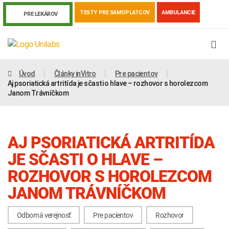
TESTY PRE SAMOPLATCOV
AMBULANCIE
PRE LEKÁROV
Úvod
Články inVitro
Pre pacientov
Aj psoriatická artritída je sčasti o hlave – rozhovor s horolezcom
Janom Trávníčkom
AJ PSORIATICKÁ ARTRITÍDA
JE SČASTI O HLAVE –
ROZHOVOR S HOROLEZCOM
JANOM TRÁVNÍČKOM
Genetika
Covid-19
Žiadanky a tlačivá
Výsledky vyšetrení
Kortizol
Odberová príručka
Odborná verejnosť
Pre pacientov
Rozhovor