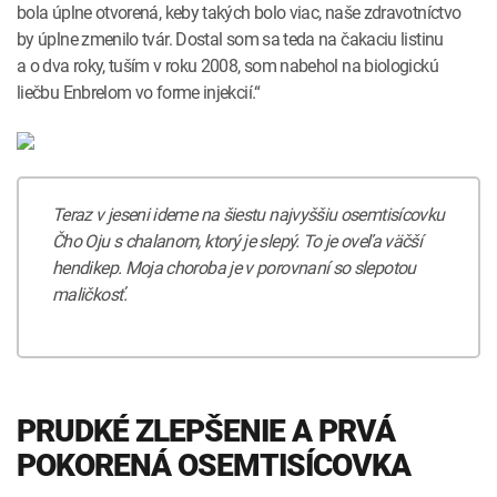
bola úplne otvorená, keby takých bolo viac, naše zdravotníctvo
by úplne zmenilo tvár. Dostal som sa teda na čakaciu listinu
a o dva roky, tuším v roku 2008, som nabehol na biologickú
liečbu Enbrelom vo forme injekcií.“
Teraz v jeseni ideme na šiestu najvyššiu osemtisícovku
Čho Oju s chalanom, ktorý je slepý. To je oveľa väčší
hendikep. Moja choroba je v porovnaní so slepotou
maličkosť.
PRUDKÉ ZLEPŠENIE A PRVÁ
POKORENÁ OSEMTISÍCOVKA