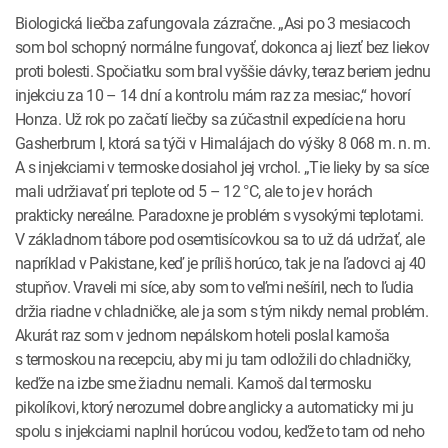
Biologická liečba zafungovala zázračne. „Asi po 3 ­mesiacoch
som bol schopný normálne fungovať, dokonca aj liezť bez liekov
proti bolesti. Spočiatku som bral vyššie dávky, teraz beriem jednu
injekciu za 10 – 14 dní a kontrolu mám raz za mesiac,“ hovorí
Honza. Už rok po začatí liečby sa zúčastnil expedície na horu
Gasherbrum I, ktorá sa týči v Himalájach do výšky 8 068 m. n. m.
A s injekciami v termoske dosiahol jej vrchol. „Tie lieky by sa síce
mali udržiavať pri teplote od 5 – 12 °C, ale to je v horách
prakticky nereálne. Paradoxne je problém s vysokými teplotami.
V základnom tábore pod osemtisícovkou sa to už dá udržať, ale
napríklad v Pakistane, keď je príliš horúco, tak je na ľadovci aj 40
stupňov. Vraveli mi síce, aby som to veľmi nešíril, nech to ľudia
držia riadne v chladničke, ale ja som s tým nikdy nemal problém.
Akurát raz som v jednom nepálskom hoteli poslal ­kamoša
s termoskou na recepciu, aby mi ju tam odložili do chladničky,
keďže na izbe sme žiadnu nemali. Kamoš dal termosku
pikolíkovi, ktorý nerozumel dobre anglicky a automaticky mi ju
spolu s injekciami naplnil horúcou vodou, keďže to tam od neho