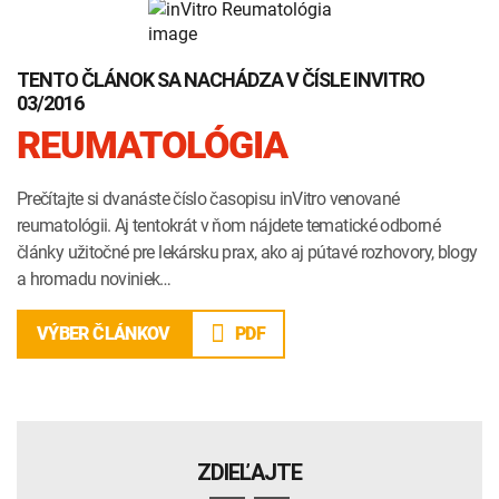
TENTO ČLÁNOK SA NACHÁDZA V ČÍSLE INVITRO
03/2016
REUMATOLÓGIA
Prečítajte si dvanáste číslo časopisu inVitro venované
reumatológii. Aj tentokrát v ňom nájdete tematické odborné
články užitočné pre lekársku prax, ako aj pútavé rozhovory, blogy
a hromadu noviniek…
PDF
VÝBER ČLÁNKOV
ZDIEĽAJTE