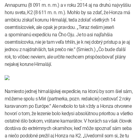
Annapurnu (8 091 m. n. m.) a v roku 2014 aj na druhú najvyššiu
horu sveta, K2 (8 611 m. n. m.). Mohlo by sa zdať, že Honza má
ambíciu získať korunu Himalájí, teda zdolať všetkých 14
osemtisícoviek, ale opak je pravdou. „Teraz riešim jeseň
a spomínanú expedíciu na Čho Oju. Je to asi najľahšia
osemtisícovka, nie je tam veľa trhlín, je k nej dobrý prístup a je aj
jednou z najdrahších, tak prečo nie.“ (Smiech.) „Čo bude ďalší
rok, to vôbec neviem, ale určite nechcem prispôsobovať plány
nejakej korune Himalájí.
Namiesto jednej himalájskej expedície, na ­ktorú by som šiel sám,
môžeme spolu s Miri (­partnerka, pozn. redakcie) cestovať 2 roky
karavanom po Európe.“ Ale nebolo to tak vždy a Honza otvorene
hovorí o tom, že lezenie bolo kedysi absolútnou prioritou a všetko
ostatné išlo bokom, vrátane kamarátov. V ­horách sa však človek
dostáva do ­extrémnych okamihov, keď môže spoznať sám seba
a niečo podobné prežil aj Honza na K2. „Uvedomil som si, že tu