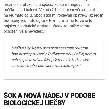
možno z preťaženia a spočiatku som fungoval na
práškoch od bolesti. Veľmi rýchlo som sa však dostal
na reumatológiu. Spočiatku mi robievali obstreky, až jeden
osvietený reumatológ tu v Plzni prišiel na to, že je to
najskôr psoriatická artritída. Vtedy sa totiž o tomto
ochorení veľa nevedelo.“
Keď bolo lepšie, bol som pomocou tabletiek proti
bolesti schopný loziť v Tadžikistane či v Bolívii, hoci to
nebolo práve užívateľsky príjemné, ale keď sa stav
zhoršil, nemohol som ani zovrieť ruku v päsť.
ŠOK A NOVÁ NÁDEJ V PODOBE
BIOLOGICKEJ LIEČBY