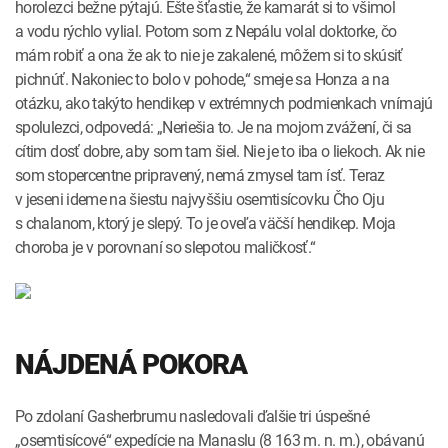
horolezci bežne pýtajú. Ešte šťastie, že kamarát si to všimol
a vodu rýchlo vylial. Potom som z Nepálu volal doktorke, čo
mám robiť a ona že ak to nie je zakalené, môžem si to skúsiť
pichnúť. Nakoniec to bolo v pohode,“ smeje sa Honza a na
otázku, ako takýto hendikep v extrémnych podmienkach vnímajú
spolulezci, odpovedá: „Neriešia to. Je na mojom zvážení, či sa
cítim dosť dobre, aby som tam šiel. Nie je to iba o liekoch. Ak nie
som stopercentne pripravený, nemá zmysel tam ísť. Teraz
v jeseni ideme na šiestu najvyššiu osemtisícovku Čho Oju
s chalanom, ktorý je slepý. To je oveľa ­väčší hendikep. Moja
choroba je v porovnaní so slepotou maličkosť.“
NÁJDENÁ POKORA
Po zdolaní Gasherbrumu nasledovali ďalšie tri úspešné
„osemtisícové“ expedície na Manaslu (8 163 m. n. m.), obávanú