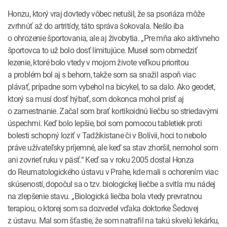
Honzu, ktorý vraj dovtedy vôbec netušil, že sa pso­­riáza môže
zvrhnúť až do artritídy, táto správa šokovala. Nešlo iba
o ohrozenie športovania, ale aj živobytia. „Pre mňa ako aktívneho
športovca to už bolo dosť limitujúce. Musel som obmedziť
lezenie, ktoré bolo vtedy v mojom živote veľkou prioritou
a problém bol aj s behom, takže som sa snažil aspoň viac
plávať, prípadne som vybehol na bicykel, to sa dalo. Ako geodet,
ktorý sa musí dosť hýbať, som dokonca mohol prísť aj
o zamestnanie. Začal som brať kortikoidnú liečbu so striedavými
úspechmi. Keď bolo lepšie, bol som pomocou tabletiek proti
bolesti schopný loziť v Tadžikistane či v Bolívii, hoci to nebolo
práve užívateľsky príjemné, ale keď sa stav zhoršil, nemohol som
ani zovrieť ruku v päsť.“ Keď sa v roku 2005 dos­tal Honza
do Reumatologického ústavu v Prahe, kde mali s ochorením viac
skúseností, dopočul sa o tzv. biologickej liečbe a svitla mu nádej
na zlepšenie stavu. „Biologická liečba bola vtedy prevratnou
terapiou, o ktorej som sa dozvedel vďaka doktorke Šedovej
z ústavu. Mal som šťastie, že som natrafil na takú skvelú lekárku,