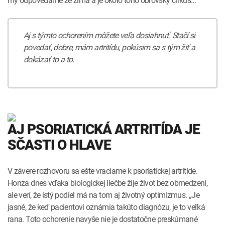
my odpovedáme že zima a je okolo toho ­obrovský cirkus...“
Aj s týmto ochorením môžete veľa dosiahnuť. Stačí si
povedať, dobre, mám artritídu, pokúsim sa s tým žiť a
dokázať to a to.
AJ PSORIATICKÁ ARTRITÍDA JE
SČASTI O HLAVE
V závere rozhovoru sa ešte vraciame k psoriatickej artritíde.
Honza dnes vďaka biologickej liečbe žije život bez obmedzení,
ale verí, že istý podiel má na tom aj životný optimizmus. „Je
jasné, že keď pacientovi oznámia takúto diagnózu, je to veľká
rana. Toto ochorenie navyše nie je dostatočne preskúmané