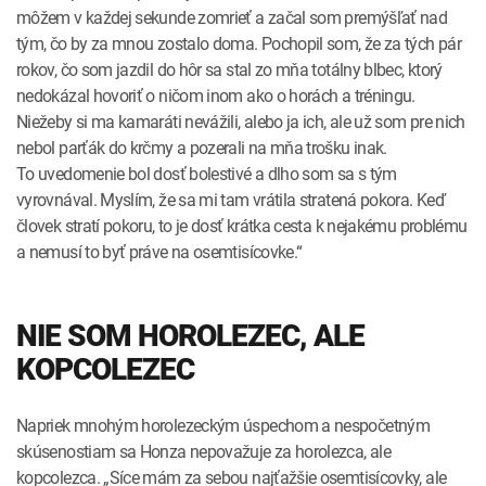
môžem v každej sekunde zomrieť a začal som premýšľať nad
tým, čo by za mnou zostalo doma. Pochopil som, že za tých pár
rokov, čo som jazdil do hôr sa stal zo mňa ­totálny blbec, ktorý
nedokázal hovoriť o ničom inom ako o ­horách a tréningu.
Niežeby si ma kamaráti ­nevážili, alebo ja ich, ale už som pre nich
nebol parťák do krčmy a pozerali na mňa trošku inak.
To uvedomenie bol dosť bolestivé a dlho som sa s tým
vyrovnával. Myslím, že sa mi tam vrátila stratená pokora. Keď
človek stratí pokoru, to je dosť krátka cesta k nejakému problému
a nemusí to byť práve na osemtisícovke.“
NIE SOM HOROLEZEC, ALE
KOPCOLEZEC
Napriek mnohým horolezeckým úspechom a nespo­četným
skúsenostiam sa Honza nepovažuje za horo­lezca, ale
kopcolezca. „Síce mám za sebou najťažšie osemtisícovky, ale