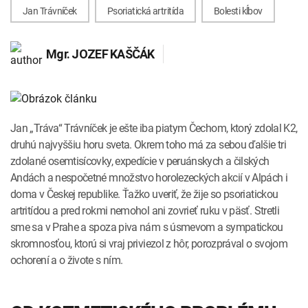
INTOLERANCIA POTRAVÍN
Lymská borelióza
Jan Trávníček
Psoriatická artritída
Bolesti kĺbov
Human papillomavirus (HPV)
Mgr.
JOZEF KAŠČÁK
Jan „Tráva“ Trávníček je ešte iba piatym Čechom, ktorý zdolal K2,
druhú najvyššiu horu sveta. Okrem toho má za sebou ďalšie tri
zdolané osem­tisícovky, expedície v peruánskych a čilských
Andách a nespočetné množstvo horolezeckých akcií v Alpách i
doma v Českej republike. Ťažko uveriť, že žije so psoriatickou
artritídou a pred rokmi nemohol ani zovrieť ruku v päsť. Stretli
sme sa v Prahe a spoza piva nám s úsmevom a sympatickou
skromnosťou, ktorú si vraj priviezol z hôr, porozprával o svojom
ochorení a o živote s ním.