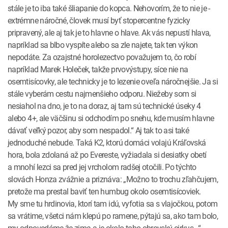
stále je to iba také šliapanie do kopca. Nehovorím, že to nie je ­
extrémne náročné, človek musí byť stopercentne fyzicky
pripravený, ale aj tak je to hlavne o hlave. Ak vás nepustí hlava,
napríklad sa blbo vyspíte ­alebo sa zle najete, tak ten výkon
nepodáte. Za ozajstné horolezectvo považujem to, čo robí
napríklad Marek Holeček, takže prvo­výstupy, síce nie na
osemtisícovky, ale technicky je to lezenie oveľa náročnejšie. Ja si
stále vyberám cestu najmenšieho odporu. Niežeby som si
nesiahol na dno, je to na doraz, aj tam sú technické úseky 4
alebo 4+, ale väčšinu si odchodím po snehu, kde musím hlavne
dávať veľký pozor, aby som nespadol.“ Aj tak to asi také
jednoduché nebude. Taká K2, ktorú domáci volajú Kráľovská
hora, bola zdolaná až po Evereste, vyžiadala si desiatky obetí
a mnohí lezci sa pred jej vrcholom radšej otočili. Po týchto
slovách Honza zvážnie a priznáva: „Možno to trochu zľahčujem,
pretože ma prestal baviť ten humbug okolo osemtisícoviek.
My sme tu hrdinovia, ktorí tam idú, vyfotia sa s vlajočkou, potom
sa vrátime, všetci nám klepú po ramene, pýtajú sa, ako tam bolo,