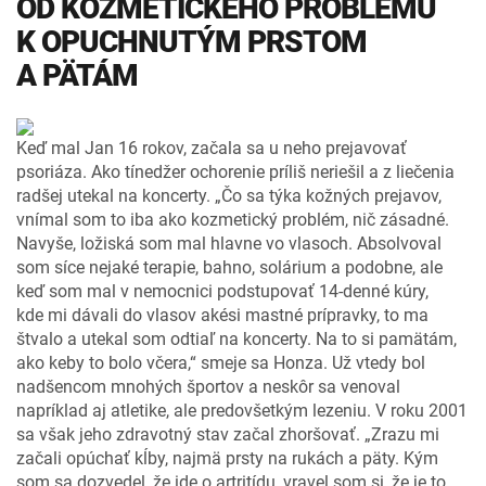
OD KOZMETICKÉHO PROBLÉMU
K OPUCHNUTÝM PRSTOM
A PÄTÁM
Keď mal Jan 16 rokov, začala sa u neho prejavovať
psoriáza. Ako tínedžer ochorenie príliš neriešil a z liečenia
radšej utekal na koncerty. „Čo sa týka kožných prejavov,
vnímal som to iba ako kozmetický problém, nič zásadné.
Navyše, ložiská som mal hlavne vo vlasoch. Absolvoval
som síce nejaké terapie, bahno, solárium a podobne, ale
keď som mal v nemocnici podstupovať 14-denné kúry,
kde mi dávali do vlasov akési mastné prípravky, to ma
štvalo a utekal som odtiaľ na koncerty. Na to si pamätám,
ako keby to bolo včera,“ smeje sa Honza. Už ­vtedy bol
nadšencom mnohých športov a neskôr sa venoval
napríklad aj atletike, ale predovšetkým lezeniu. V roku 2001
sa však jeho zdravotný stav začal zhoršovať. „Zrazu mi
začali opúchať kĺby, najmä prsty na rukách a päty. Kým
som sa dozvedel, že ide o artritídu, vravel som si, že je to