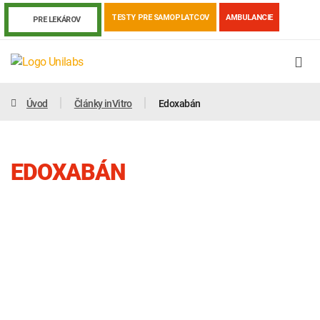
TESTY PRE SAMOPLATCOV
AMBULANCIE
PRE LEKÁROV
Úvod
Články inVitro
Edoxabán
EDOXABÁN
Genetika
Covid-19
Žiadanky a tlačivá
Výsledky vyšetrení
Kortizol
Odberová príručka