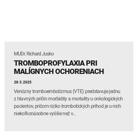
INTOLERANCIA POTRAVÍN
Lymská borelióza
Human papillomavirus (HPV)
MUDr. Richard Jusko
TROMBOPROFYLAXIA PRI
MALÍGNYCH OCHORENIACH
28.5.2025
Venózny tromboembolizmus (VTE) predstavuje jednu
z hlavných príčin morbidity a mortality u onkologických
pacientov, pričom riziko trombotických príhod je u nich
niekoľkonásobne vyššie než v…