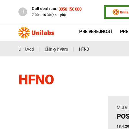
Call centrum:
0850 150 000
7.00 – 16.30 (po – pia)
PRE VEREJNOSŤ
PRE
Úvod
Články inVitro
HFNO
HFNO
MUDr. 
Genetika
Covid-19
POS
INTOLERANCIA POTRAVÍN
18.4.2