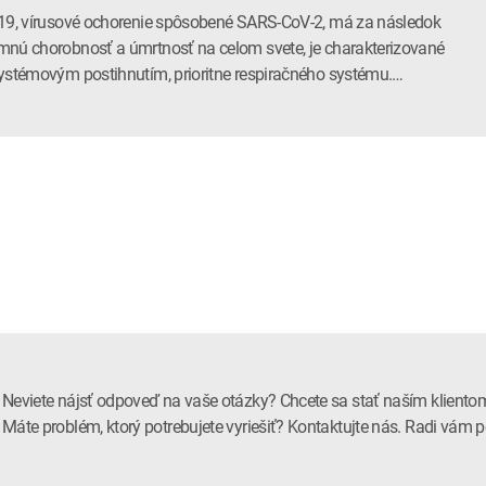
19, vírusové ochorenie spôsobené SARS-CoV-2, má za následok
nú chorobnosť a úmrtnosť na celom svete, je charakterizované
ystémovým postihnutím, prioritne respiračného systému.…
Neviete nájsť odpoveď na vaše otázky? Chcete sa stať naším kliento
Máte problém, ktorý potrebujete vyriešiť? Kontaktujte nás. Radi vá