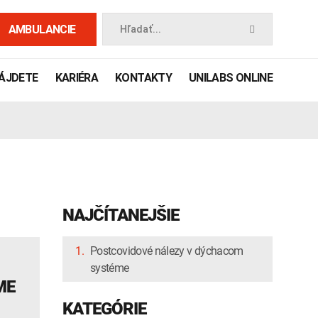
AMBULANCIE
Hľadať...
NÁJDETE
KARIÉRA
KONTAKTY
UNILABS ONLINE
NAJČÍTANEJŠIE
1.
Postcovidové nálezy v dýchacom
systéme
 príručka
ME
KATEGÓRIE