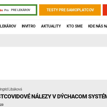
TESTY PRE SAMOPLATCOV
PRE LEKÁROV
 LEKÁROV
INVITRO
AKTUALITY
KTO SME
KDE NÁS 
Ingrid Libáková
Žiadanky a tlačivá
Výsledky vyšetrení
Kortizol
Odberová
TCOVIDOVÉ NÁLEZY V DÝCHACOM SYSTÉ
Lymská borelióza
Human papillomavirus (HPV)
023