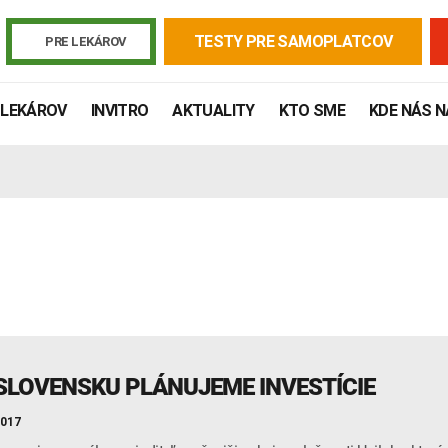
TESTY PRE SAMOPLATCOV
PRE LEKÁROV
 LEKÁROV
INVITRO
AKTUALITY
KTO SME
KDE NÁS 
Žiadanky a tlačivá
Výsledky vyšetrení
Kortizol
Odberová
SLOVENSKU PLÁNUJEME INVESTÍCIE
Lymská borelióza
Human papillomavirus (HPV)
2017