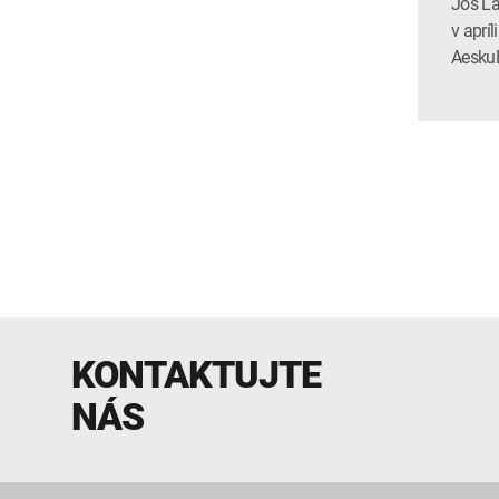
Jos La
v aprí
AeskuL
KONTAKTUJTE
NÁS