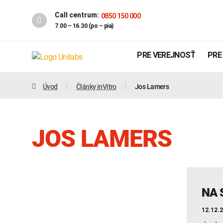
Call centrum:
0850 150 000
7.00 – 16.30 (po – pia)
PRE VEREJNOSŤ
PRE
Úvod
Články inVitro
Jos Lamers
JOS LAMERS
Genetika
Covid-19
NA 
INTOLERANCIA POTRAVÍN
12.12.