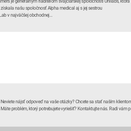
mers je generálnym riaditeľom švajčiarskej spoločnosti Unilabs, ktorá
li získala našu spoločnosť Alpha medical aj s jej sestrou
ab v najväčšej obchodnej…
Neviete nájsť odpoveď na vaše otázky? Chcete sa stať naším kliento
Máte problém, ktorý potrebujete vyriešiť? Kontaktujte nás. Radi vá