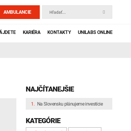
AMBULANCIE
Hľadať...
NÁJDETE
KARIÉRA
KONTAKTY
UNILABS ONLINE
NAJČÍTANEJŠIE
1.
Na Slovensku plánujeme investície
 príručka
KATEGÓRIE