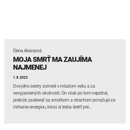
INTOLERANCIA POTRAVÍN
Lymská borelióza
Human papillomavirus (HPV)
Elena Akácsová
MOJA SMRŤ MA ZAUJÍMA
NAJMENEJ
1.8.2023
Dve jeho sestry zomreli v mladom veku a za
nevyjasnených okolností. On však po tom nepátral,
pretože zaoberať sa smútkom a strachom považuje za
mrhanie energiou, ktorú si treba šetriť pre…