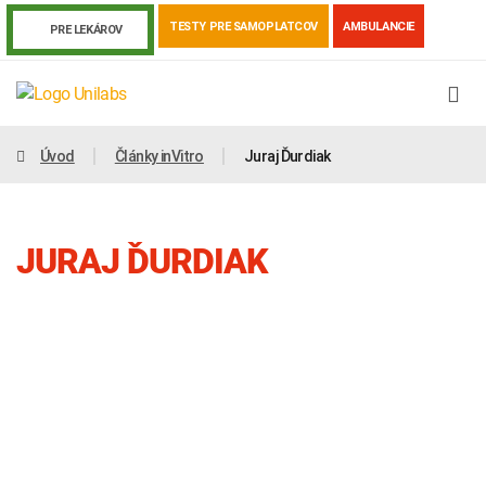
TESTY PRE SAMOPLATCOV
AMBULANCIE
PRE LEKÁROV
Úvod
Články inVitro
Juraj Ďurdiak
JURAJ ĎURDIAK
Genetika
Covid-19
Žiadanky a tlačivá
Výsledky vyšetrení
Kortizol
Odberová príručka