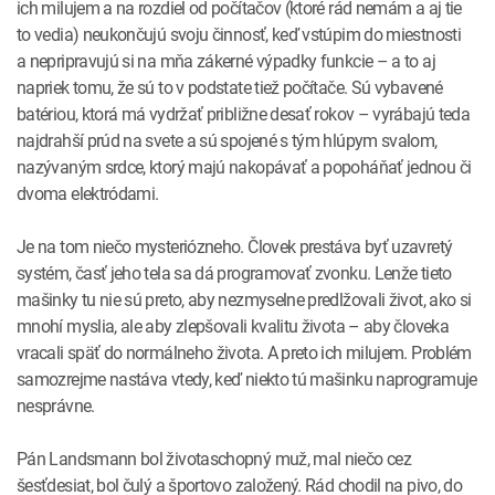
ich milujem a na rozdiel od počítačov (ktoré rád nemám a aj tie
to vedia) neukončujú svoju činnosť, keď vstúpim do miestnosti
a nepripravujú si na mňa zákerné výpadky funkcie – a to aj
napriek tomu, že sú to v podstate tiež počítače. Sú vybavené
batériou, ktorá má vydržať približne desať rokov – vyrábajú teda
najdrahší prúd na svete a sú spojené s tým hlúpym svalom,
nazývaným srdce, ktorý majú nakopávať a popoháňať jednou či
dvoma elektródami.
Je na tom niečo mysteriózneho. Človek prestáva byť uzavretý
systém, časť jeho tela sa dá programovať zvonku. Lenže tieto
mašinky tu nie sú preto, aby nezmyselne predlžovali život, ako si
mnohí myslia, ale aby zlepšovali kvalitu života – aby človeka
vracali späť do normálneho života. A preto ich milujem. Problém
samozrejme nastáva vtedy, keď niekto tú mašinku naprogramuje
nesprávne.
Pán Landsmann bol životaschopný muž, mal niečo cez
šesťdesiat, bol čulý a športovo založený. Rád chodil na pivo, do