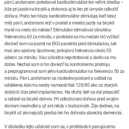
pán Landsmann potreboval kardiostimulátor len veľmi zriedka –
čiže pri jazde na bicykli a dokonca aj to len pri úmysle odbočiť
doľava. Prečo ten hlúpy kardiostimulátor stimuluje, keď teraz
milý pán Landsmann leží v posteli a miesto jazdy na bicykli
myslí na cestu do nebies? Stimulátor stimuloval obvyklou
frekvenciou 60 za minútu, v podstate sa mu nedalo nič vyčítať.
Ale keď som sa pozrel na EKG pacienta pred stimuláciou, tak
mal, ako správny športovec, pokojovú frekvenciu okolo 55
úderov za minútu. Viac očividne nepotreboval a darilo sa mu
dobre. Nechal som si ho doviezť ku kontrolnému prístroju
a preprogramoval som jeho kardiostimulátor na frekvenciu 50 za
minútu. Pán Landsmann sa následne postavil a odišiel na
oddelenie, kde mu sestry namerali tlak 120/80 ako za starých
dobrých čias pred implantáciou. Na druhý deň sa dal prepustiť
a odišiel na bicykli domov. Pri odbočovaní doľava pred svojím
domom neomdlel a už ani nikdy v budúcnosti. Žije dodnes, na
bicykli už ale nejazdí, predsa len ho dohnala starecká demencia.
V dôsledku tejto udalosti som sa, v protiklade k panujúcemu