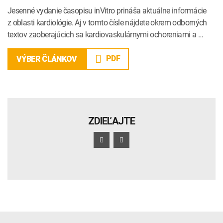
Jesenné vydanie časopisu inVitro prináša aktuálne informácie
z oblasti kardiológie. Aj v tomto čísle nájdete okrem odborných
textov zaoberajúcich sa kardiovaskulárnymi ochoreniami a …
PDF
VÝBER ČLÁNKOV
ZDIEĽAJTE