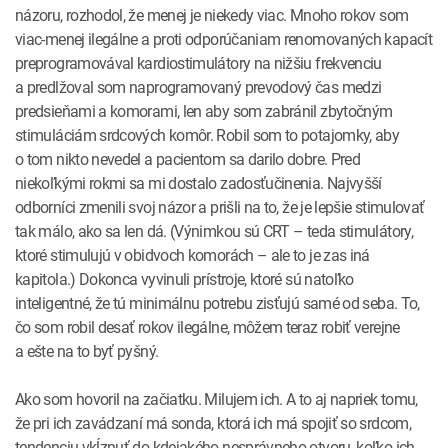
názoru, rozhodol, že menej je niekedy viac. Mnoho rokov som
viac-menej ilegálne a proti odporúčaniam renomovaných kapacít
preprogramovával kardiostimulátory na nižšiu frekvenciu
a predlžoval som naprogramovaný prevodový čas medzi
predsieňami a komorami, len aby som zabránil zbytočným
stimuláciám srdcových komôr. Robil som to potajomky, aby
o tom nikto nevedel a pacientom sa darilo dobre. Pred
niekoľkými rokmi sa mi dostalo zadosťučinenia. Najvyšší
odborníci zmenili svoj názor a prišli na to, že je lepšie stimulovať
tak málo, ako sa len dá. (Výnimkou sú CRT – teda stimulátory,
ktoré stimulujú v obidvoch komorách – ale to je zas iná
kapitola.) Dokonca vyvinuli prístroje, ktoré sú natoľko
inteligentné, že tú minimálnu potrebu zisťujú samé od seba. To,
čo som robil desať rokov ilegálne, môžem teraz robiť verejne
a ešte na to byť pyšný.
Ako som hovoril na začiatku. Milujem ich. A to aj napriek tomu,
že pri ich zavádzaní má sonda, ktorá ich má spojiť so srdcom,
tendenciu vkĺznuť do kdejakého nesprávneho otvoru, koľko ich