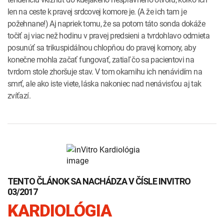
len na ceste k pravej srdcovej komore je. (A že ich tam je
požehnane!) Aj napriek tomu, že sa potom táto sonda dokáže
točiť aj viac než hodinu v pravej predsieni a tvrdohlavo odmieta
posunúť sa trikuspidálnou chlopňou do pravej komory, aby
konečne mohla začať fungovať, zatiaľ čo sa pacientovi na
tvrdom stole zhoršuje stav. V tom okamihu ich nenávidím na
smrť, ale ako iste viete, láska nakoniec nad nenávisťou aj tak
zvíťazí.
TENTO ČLÁNOK SA NACHÁDZA V ČÍSLE INVITRO
03/2017
KARDIOLÓGIA