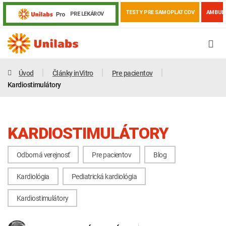
TESTY PRE SAMOPLATCOV
AMBUL
PRE LEKÁROV
Úvod
Články inVitro
Pre pacientov
Kardiostimulátory
KARDIOSTIMULÁTORY
Odborná verejnosť
Pre pacientov
Blog
Kardiológia
Pediatrická kardiológia
Genetika
Covid-19
Žiadanky a tlačivá
Kardiostimulátory
Výsledky vyšetrení
Kortizol
Odberová príručka