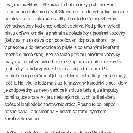
lesa, rád bicykloval. Ale práve tu bol maličký problém. Pán
Landsmann totiž omdlieval. Stávalo sa mu to výhradne pri jazde
na bicykli, a to – ako som zistil pri dôkladnejšom rozhovore –
výhradne vtedy, keď chcel odbočiť doľava. Keď pritom vytočil
hlavu doľava, omdlel a prebral sa poležiačky uprostred vozovky
(keby sa mu to stávalo pri odbočovaní doprava, skončil by
v priekope a do nemocnice by prišiel s polámanými kosťami
možno o niečo skôr). Keď sa takto prebral uprostred vozovky
piaty raz, uznal, že niečo také nie je úplne normálne a že by to
mohlo byť aj nebezpečné. Dostavil sa preto k nám. Po
podrobnom preskúmaní jeho problému bol k diagnóze len malý
krôčik. Na krku je totiž malý uzlík nazývaný karotický sínus, ktorý
je zodpovedný za nervy vedúce k srdcu a teda aj za impulzy
poháňajúce srdce. Ak je u niektorých citlivých ľudí stlačený,
spôsobí krátkodobé zastavenie srdca. Presne to bol prípad
nášho pána Landsmanna – hovorí sa tomu syndróm
karotického sínusu.
Liečba je len jedna – kardiostimulátor, ktorý pri týchto síce