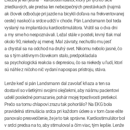
zriedkavých, ale predsa len nebezpečných prestávkach (najmä
ak človek odbočuje pri jazde na bicykli doľava na frekventovanej
ceste) naskočí a srdce udrží v chode. Pán Landsmann bol teda
vyslaný na implantáciu kardiostimulátora. Vrátil sa o dva dni
a my sme ho nespoznávali. Ležal stále v posteli, krvný tlak mal
okolo 90, niekedy aj menej. Mal závraty, nechutilo mu jesť
a chystal sa na odchod na druhý svet. Nikomu nebolo jasné, čo
sa s tým aktívnym človekom stalo, predpokladala
sa psychologická reakcia s depresiou, čo sa niekedy u ľudí, ktorí
sú náhle z ničoho nič vydaní napospas prístroju, stáva.
Lenže keď si pán Landsmann dal zavolať kňaza a ten sa
dostavil so všetkými svojimi olejčekmi, aby nášmu pacientovi
udelil posledné pomazanie, pohár mojej trpezlivosti pretiekol.
Prečo sa tomu chlapovi zrazu tak pohoršilo? Na EKG bola
pravidelná stimulácia srdca pri každom údere a v tom čase ešte
panovalo presvedčenie, že je to tak správne. Kardiostimulátor bol
v srdci predsa na to, aby stimuloval a čím viac, tým lepšie. Lenže