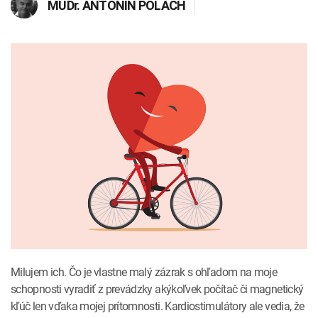
MUDr.
ANTONÍN POLÁCH
INTOLERANCIA POTRAVÍN
Lymská borelióza
Human papillomavirus (HPV)
Milujem ich. Čo je vlastne malý zázrak s ohľadom na moje
schopnosti vyradiť z prevádzky akýkoľvek počítač či magnetický
kľúč len vďaka mojej prítomnosti. Kardiostimulátory ale vedia, že