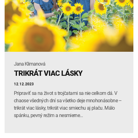
INTOLERANCIA POTRAVÍN
Lymská borelióza
Human papillomavirus (HPV)
Jana Klimanová
TRIKRÁT VIAC LÁSKY
12.12.2023
Pripraviť sa na život s trojčatami sa nie celkom dá. V
chaose všedných dní sa všetko deje mnohonásobne –
trikrát viac lásky, trikrát viac smiechu aj plaču. Málo
spánku, pevný režim a nesmierne…