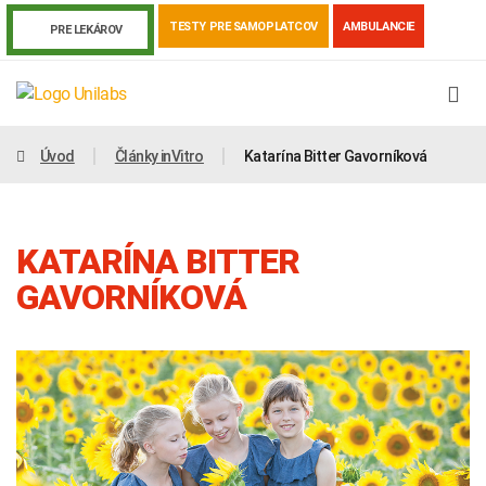
TESTY PRE SAMOPLATCOV
AMBULANCIE
PRE LEKÁROV
Úvod
Články inVitro
Katarína Bitter Gavorníková
KATARÍNA BITTER
GAVORNÍKOVÁ
Genetika
Covid-19
Žiadanky a tlačivá
Výsledky vyšetrení
Kortizol
Odberová príručka