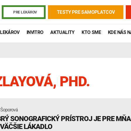
TESTY PRE SAMOPLATCOV
PRE LEKÁROV
 LEKÁROV
INVITRO
AKTUALITY
KTO SME
KDE NÁS 
ZLAYOVÁ, PHD.
 Šoporová
Žiadanky a tlačivá
Výsledky vyšetrení
Kortizol
Odberová
RÝ SONOGRAFICKÝ PRÍSTROJ JE PRE MŇA
Lymská borelióza
Human papillomavirus (HPV)
VÄČŠIE LÁKADLO