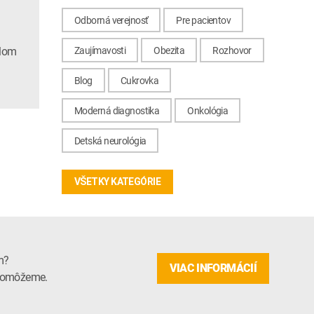
Odborná verejnosť
Pre pacientov
elom
Zaujímavosti
Obezita
Rozhovor
Blog
Cukrovka
Moderná diagnostika
Onkológia
Detská neurológia
VŠETKY KATEGÓRIE
m?
VIAC INFORMÁCIÍ
m pomôžeme.