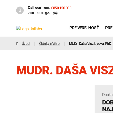
Call centrum:
0850 150 000
7.00 – 16.30 (po – pia)
PRE VEREJNOSŤ
PRE
Úvod
Články inVitro
MUDr. Daša Viszlayová, PhD.
MUDR. DAŠA VIS
Danka
Genetika
Covid-19
DOB
INTOLERANCIA POTRAVÍN
NAJ