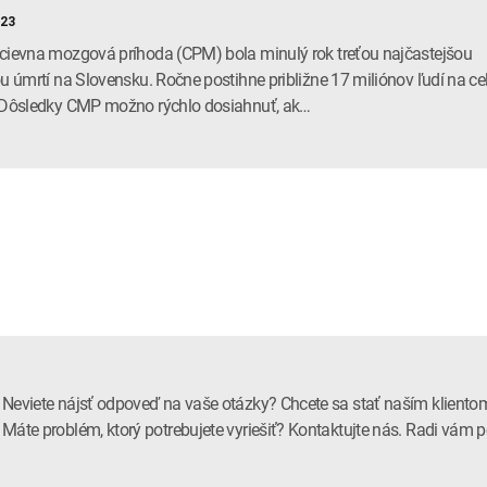
023
cievna mozgová príhoda (CPM) bola minulý rok treťou najčastejšou
ou úmrtí na Slovensku. Ročne postihne približne 17 miliónov ľudí na c
 Dôsledky CMP možno rýchlo dosiahnuť, ak…
Neviete nájsť odpoveď na vaše otázky? Chcete sa stať naším kliento
Máte problém, ktorý potrebujete vyriešiť? Kontaktujte nás. Radi vá