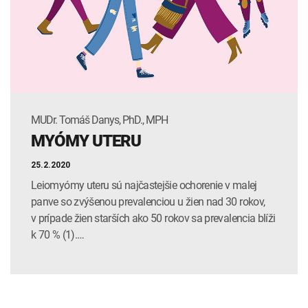
INTOLERANCIA POTRAVÍN
Lymská borelióza
Human papillomavirus (HPV)
MUDr. Tomáš Danys, PhD., MPH
MYÓMY UTERU
25.2.2020
Leiomyómy uteru sú najčastejšie ochorenie v malej
panve so zvýšenou prevalenciou u žien nad 30 rokov,
v prípade žien starších ako 50 rokov sa prevalencia blíži
k 70 % (1).…