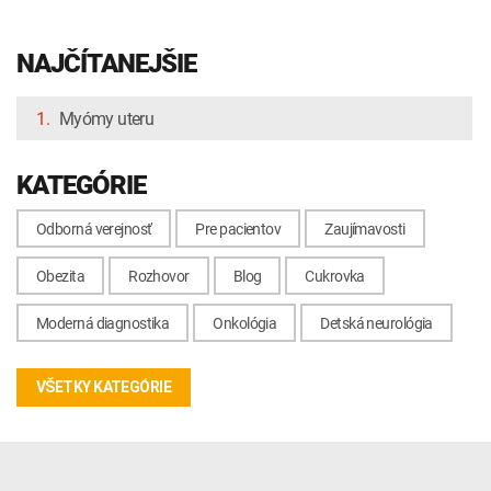
NAJČÍTANEJŠIE
1.
Myómy uteru
KATEGÓRIE
Odborná verejnosť
Pre pacientov
Zaujímavosti
Obezita
Rozhovor
Blog
Cukrovka
Moderná diagnostika
Onkológia
Detská neurológia
VŠETKY KATEGÓRIE