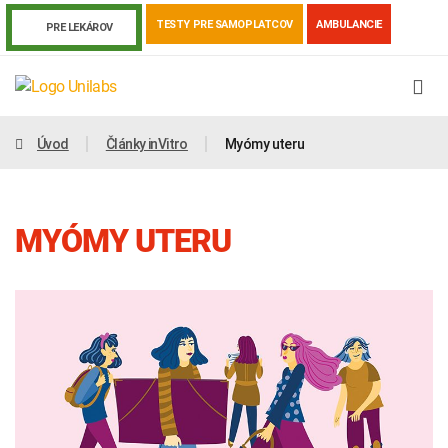
TESTY PRE SAMOPLATCOV
AMBULANCIE
PRE LEKÁROV
Úvod
Články inVitro
Myómy uteru
MYÓMY UTERU
Genetika
Covid-19
Žiadanky a tlačivá
Výsledky vyšetrení
Kortizol
Odberová príručka