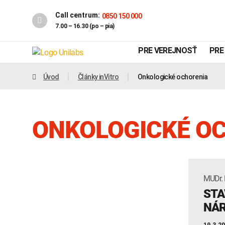
Call centrum:
0850 150 000
7.00 – 16.30 (po – pia)
PRE VEREJNOSŤ
PRE
Úvod
Články inVitro
Onkologické ochorenia
ONKOLOGICKÉ O
MUDr. 
Genetika
Covid-19
STA
NÁR
INTOLERANCIA POTRAVÍN