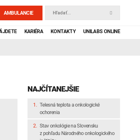
AMBULANCIE
Hľadať...
NÁJDETE
KARIÉRA
KONTAKTY
UNILABS ONLINE
NAJČÍTANEJŠIE
1.
Telesná teplota a onkologické
ochorenia
 príručka
2.
Stav onkológie na Slovensku
z pohľadu Národného onkologického