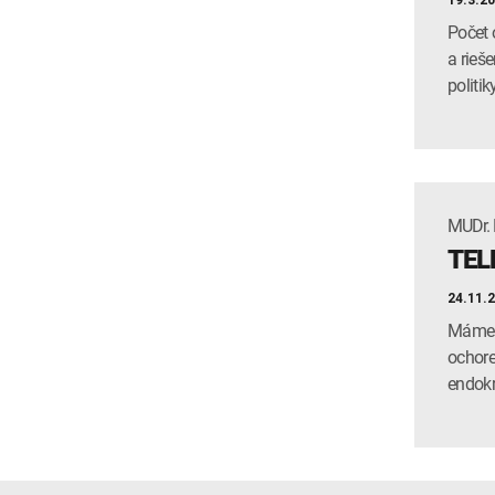
19.3.2
Počet 
a rieš
politik
MUDr. 
TEL
24.11.
Máme z
ochore
endokr