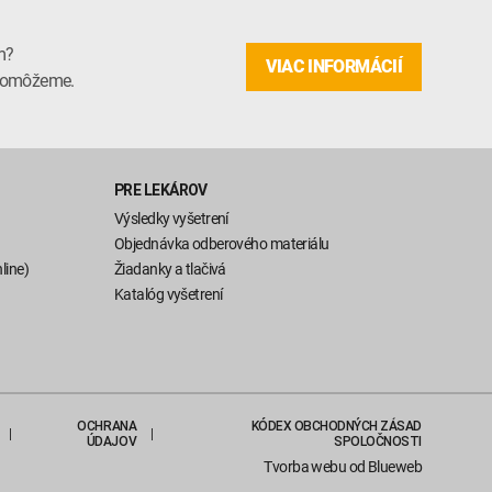
m?
VIAC INFORMÁCIÍ
m pomôžeme.
PRE LEKÁROV
Výsledky vyšetrení
Objednávka odberového materiálu
line)
Žiadanky a tlačivá
Katalóg vyšetrení
OCHRANA
KÓDEX OBCHODNÝCH ZÁSAD
ÚDAJOV
SPOLOČNOSTI
Tvorba webu
od Blueweb