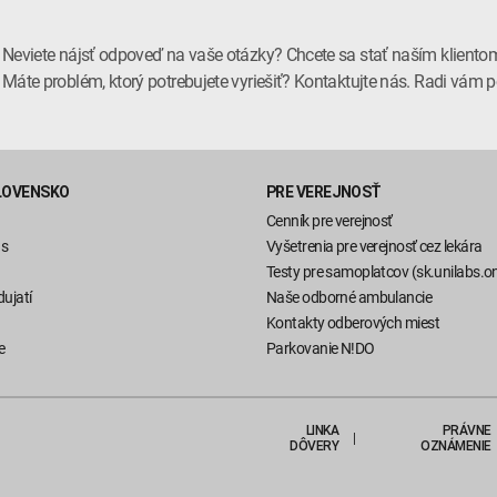
Neviete nájsť odpoveď na vaše otázky? Chcete sa stať naším kliento
Máte problém, ktorý potrebujete vyriešiť? Kontaktujte nás. Radi vá
LOVENSKO
PRE VEREJNOSŤ
Cenník pre verejnosť
ás
Vyšetrenia pre verejnosť cez lekára
Testy pre samoplatcov (sk.unilabs.on
ujatí
Naše odborné ambulancie
Kontakty odberových miest
e
Parkovanie N!DO
LINKA
PRÁVNE
DÔVERY
OZNÁMENIE