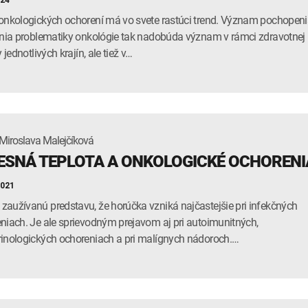
024
onkologických ochorení má vo svete rastúci trend. Význam pochopen
enia problematiky onkológie tak nadobúda význam v rámci zdravotnej
y jednotlivých krajín, ale tiež v…
Miroslava Malejčíková
ESNÁ TEPLOTA A ONKOLOGICKÉ OCHORENI
2021
aužívanú predstavu, že horúčka vzniká najčastejšie pri infekčných
niach. Je ale sprievodným prejavom aj pri autoimunitných,
inologických ochoreniach a pri malígnych nádoroch.…