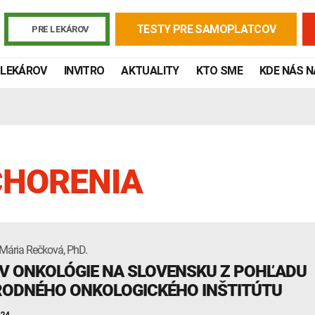
TESTY PRE SAMOPLATCOV
PRE LEKÁROV
 LEKÁROV
INVITRO
AKTUALITY
KTO SME
KDE NÁS 
CHORENIA
Mária Rečková, PhD.
Žiadanky a tlačivá
Výsledky vyšetrení
Kortizol
Odberová
V ONKOLÓGIE NA SLOVENSKU Z POHĽADU
ODNÉHO ONKOLOGICKÉHO INŠTITÚTU
Lymská borelióza
Human papillomavirus (HPV)