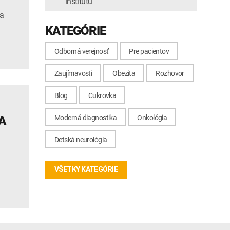
inštitútu
ia
KATEGÓRIE
Odborná verejnosť
Pre pacientov
Zaujímavosti
Obezita
Rozhovor
Blog
Cukrovka
Moderná diagnostika
Onkológia
A
Detská neurológia
VŠETKY KATEGÓRIE