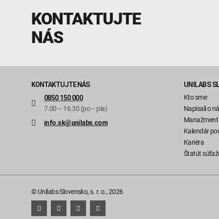
KONTAKTUJTE
NÁS
KONTAKTUJTE NÁS
UNILABS S
Kto sme
0850 150 000
7.00 – 16.30 (po – pia)
Napísali o n
Manažment
info.sk@unilabs.com
Kalendár pod
Kariéra
Štatút súťaž
© Unilabs Slovensko, s. r. o., 2026