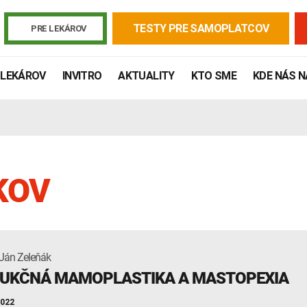
TESTY PRE SAMOPLATCOV
PRE LEKÁROV
 LEKÁROV
INVITRO
AKTUALITY
KTO SME
KDE NÁS 
KOV
Ján Zeleňák
Žiadanky a tlačivá
Výsledky vyšetrení
Kortizol
Odberová
UKČNÁ MAMOPLASTIKA A MASTOPEXIA
Lymská borelióza
Human papillomavirus (HPV)
2022