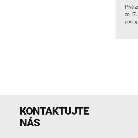
Prvé z
zo 17.
postup
KONTAKTUJTE
NÁS