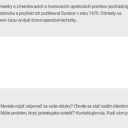
mienky o zmenšovacích a tvarovacích operáciách prsníkov pochádza
 storočia a prvýkrát ich publikoval Durston v roku 1670. Odvtedy sa
om času vyvíjali rôzne operačné techniky…
Neviete nájsť odpoveď na vaše otázky? Chcete sa stať naším kliento
Máte problém, ktorý potrebujete vyriešiť? Kontaktujte nás. Radi vá