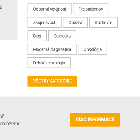
jú
Odborná verejnosť
Pre pacientov
Zaujímavosti
Obezita
Rozhovor
Blog
Cukrovka
Moderná diagnostika
Onkológia
Detská neurológia
VŠETKY KATEGÓRIE
m?
VIAC INFORMÁCIÍ
m pomôžeme.