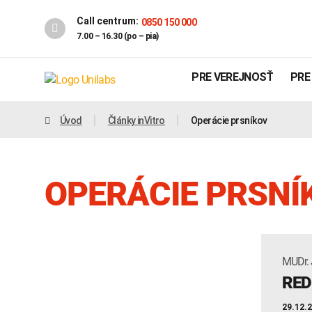
Call centrum:
0850 150 000
7.00 – 16.30 (po – pia)
PRE VEREJNOSŤ
PRE
Úvod
Články inVitro
Operácie prsníkov
OPERÁCIE PRSNÍ
MUDr. 
Genetika
Covid-19
RED
INTOLERANCIA POTRAVÍN
29.12.