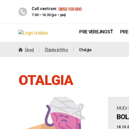
Call centrum:
0850 150 000
7.00 – 16.30 (po – pia)
PRE VEREJNOSŤ
PRE
Úvod
Články inVitro
Otalgia
OTALGIA
MUDr.
Genetika
Covid-19
BOL
INTOLERANCIA POTRAVÍN
18.10.