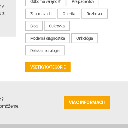
Odborná verejnosť
Pre pacientov
ý v
u z
Zaujímavosti
Obezita
Rozhovor
Blog
Cukrovka
Moderná diagnostika
Onkológia
Detská neurológia
VŠETKY KATEGÓRIE
m?
VIAC INFORMÁCIÍ
m pomôžeme.