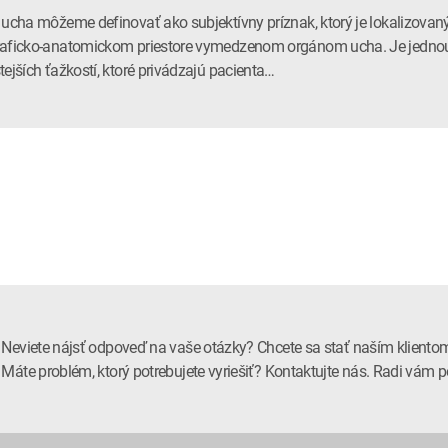
 ucha môžeme definovať ako subjektívny príznak, ktorý je lokalizovan
aficko-anatomickom priestore vymedzenom orgánom ucha. Je jedno
tejších ťažkostí, ktoré privádzajú pacienta…
Neviete nájsť odpoveď na vaše otázky? Chcete sa stať naším kliento
Máte problém, ktorý potrebujete vyriešiť? Kontaktujte nás. Radi vá