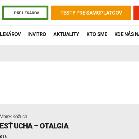
TESTY PRE SAMOPLATCOV
PRE LEKÁROV
 LEKÁROV
INVITRO
AKTUALITY
KTO SME
KDE NÁS 
 Marek Kožuch
Žiadanky a tlačivá
Výsledky vyšetrení
Kortizol
Odberová
ESŤ UCHA – OTALGIA
Lymská borelióza
Human papillomavirus (HPV)
2016