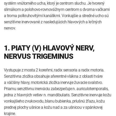
systém vnútorného ucha, ktorý je centrom sluchu. Je tvorený
slimákom a polohovo-rovnovážnym centrom s dvoma vačkami
a troma polkruhovitými kanálikmi. Vonkajšie a stredné ucho sú
senzitívne inervované z nasledujúcich hlavových a krčných
nervov.
1. PIATY (V) HLAVOVÝ NERV,
NERVUS TRIGEMINUS
Vystupuje z mosta 2 koreňmi, radix sensoria a radix motoria.
Senzitívna zložka obsahuje aferentné vlákna z oblasti tváre
a väčšiny hlavy, motorická zložka inervuje žuvacie svalstvo.
Priamu senzitívnu inerváciu zabezpečuje n. auriculotemporalis,
jedna z hlavných vetiev n. mandibularis. Senzitívne inervuje kožu
vonkajšieho zvukovodu, blanu bubienka, príušnú žľazu, kožu
prednej plochy ušnice a kožu nad a za ušnicou v spánkovej
krajine.