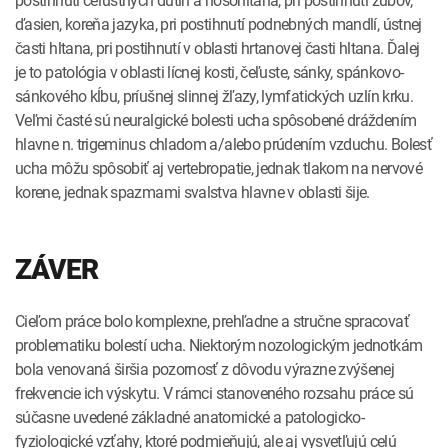
postihnutí čeľustných dutín a nosohltana, pri postihnutí zubov,
ďasien, koreňa jazyka, pri postihnutí podnebných mandlí, ústnej
časti hltana, pri postihnutí v oblasti hrtanovej časti hltana. Ďalej
je to patológia v oblasti lícnej kosti, čeľuste, sánky, spánkovo-
sánkového kĺbu, príušnej slinnej žľazy, lymfatických uzlín krku.
Veľmi časté sú neuralgické bolesti ucha spôsobené dráždením
hlavne n. trigeminus chladom a/alebo prúdením vzduchu. Bolesť
ucha môžu spôsobiť aj vertebropatie, jednak tlakom na nervové
korene, jednak spazmami svalstva hlavne v oblasti šije.
ZÁVER
Cieľom práce bolo komplexne, prehľadne a stručne spracovať
problematiku bolestí ucha. Niektorým nozologickým jednotkám
bola venovaná širšia pozornosť z dôvodu výrazne zvýšenej
frekvencie ich výskytu. V rámci stanoveného rozsahu práce sú
súčasne uvedené základné anatomické a patologicko-
fyziologické vzťahy, ktoré podmieňujú, ale aj vysvetľujú celú