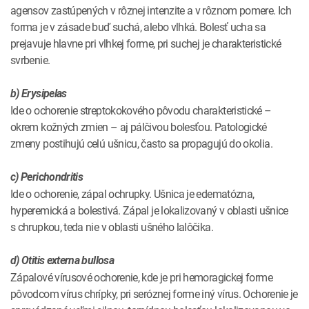
agensov zastúpených v rôznej intenzite a v rôznom pomere. Ich
forma je v zásade buď suchá, alebo vlhká. Bolesť ucha sa
prejavuje hlavne pri vlhkej forme, pri suchej je charakteristické
svrbenie.
b) Erysipelas
Ide o ochorenie streptokokového pôvodu charakteristické –
okrem kožných zmien – aj pálčivou bolesťou. Patologické
zmeny postihujú celú ušnicu, často sa propagujú do okolia.
c) Perichondritis
Ide o ochorenie, zápal ochrupky. Ušnica je edematózna,
hyperemická a bolestivá. Zápal je lokalizovaný v oblasti ušnice
s chrupkou, teda nie v oblasti ušného lalôčika.
d) Otitis externa bullosa
Zápalové vírusové ochorenie, kde je pri hemoragickej forme
pôvodcom vírus chrípky, pri seróznej forme iný vírus. Ochorenie je