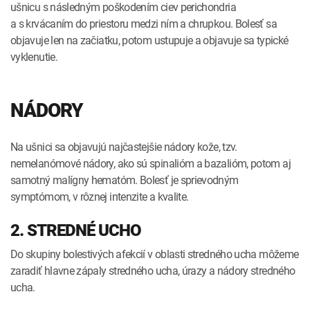
ušnicu s následným poškodením ciev perichondria
a s krvácaním do priestoru medzi ním a chrupkou. Bolesť sa
objavuje len na začiatku, potom ustupuje a objavuje sa typické
vyklenutie.
NÁDORY
Na ušnici sa objavujú najčastejšie nádory kože, tzv.
nemelanómové nádory, ako sú spinalióm a bazalióm, potom aj
samotný malígny hematóm. Bolesť je sprievodným
symptómom, v rôznej intenzite a kvalite.
2. STREDNÉ UCHO
Do skupiny bolestivých afekcií v oblasti stredného ucha môžeme
zaradiť hlavne zápaly stredného ucha, úrazy a nádory stredného
ucha.