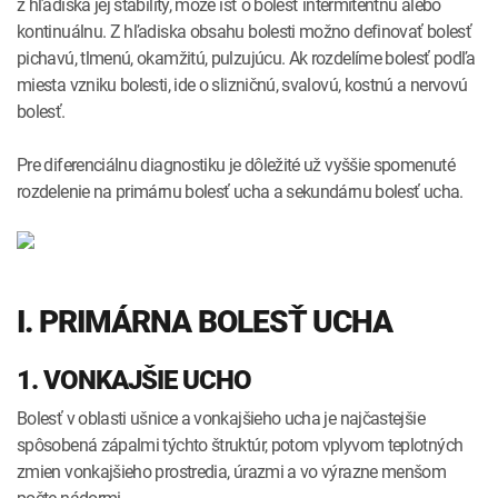
z hľadiska jej stability, môže ísť o bolesť intermitentnú alebo
kontinuálnu. Z hľadiska obsahu bolesti možno definovať bolesť
pichavú, tlmenú, okamžitú, pulzujúcu. Ak rozdelíme bolesť podľa
miesta vzniku bolesti, ide o slizničnú, svalovú, kostnú a nervovú
bolesť.
Pre diferenciálnu diagnostiku je dôležité už vyššie spomenuté
rozdelenie na primárnu bolesť ucha a sekundárnu bolesť ucha.
I. PRIMÁRNA BOLESŤ UCHA
1. VONKAJŠIE UCHO
Bolesť v oblasti ušnice a vonkajšieho ucha je najčastejšie
spôsobená zápalmi týchto štruktúr, potom vplyvom teplotných
zmien vonkajšieho prostredia, úrazmi a vo výrazne menšom