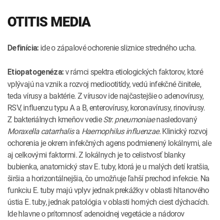
OTITIS MEDIA
ide o zápalové ochorenie sliznice stredného ucha.
Definícia:
v rámci spektra etiologických faktorov, ktoré
Etiopatogenéza:
vplývajú na vznik a rozvoj mediootitídy, vedú infekčné činitele,
teda vírusy a baktérie. Z vírusov ide najčastejšie o adenovírusy,
RSV, influenzu typu A a B, enterovírusy, koronavírusy, rinovírusy.
Z bakteriálnych kmeňov vedie
Str. pneumoniae
nasledovaný
Moraxella catarrhalis
a
Haemophilus influenzae
. Klinický rozvoj
ochorenia je okrem infekčných agens podmienený lokálnymi, ale
aj celkovými faktormi. Z lokálnych je to celistvosť blanky
bubienka, anatomický stav E. tuby, ktorá je u malých detí kratšia,
širšia a horizontálnejšia, čo umožňuje ľahší prechod infekcie. Na
funkciu E. tuby majú vplyv jednak prekážky v oblasti hltanového
ústia E. tuby, jednak patológia v oblasti horných ciest dýchacích.
Ide hlavne o prítomnosť adenoidnej vegetácie a nádorov