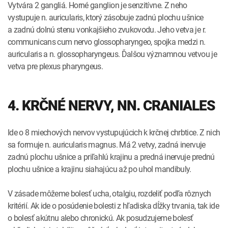
Vytvára 2 gangliá. Horné ganglion je senzitívne. Z neho
vystupuje n. auricularis, ktorý zásobuje zadnú plochu ušnice
a zadnú dolnú stenu vonkajšieho zvukovodu. Jeho vetva je r.
communicans cum nervo glossopharyngeo, spojka medzi n.
auricularis a n. glossopharyngeus. Ďalšou významnou vetvou je
vetva pre plexus pharyngeus.
4. KRČNÉ NERVY, NN. CRANIALES
Ide o 8 miechových nervov vystupujúcich k krčnej chrbtice. Z nich
sa formuje n. auricularis magnus. Má 2 vetvy, zadná inervuje
zadnú plochu ušnice a priľahlú krajinu a predná inervuje prednú
plochu ušnice a krajinu siahajúcu až po uhol mandibuly.
V zásade môžeme bolesť ucha, otalgiu, rozdeliť podľa rôznych
kritérií. Ak ide o posúdenie bolesti z hľadiska dĺžky trvania, tak ide
o bolesť akútnu alebo chronickú. Ak posudzujeme bolesť