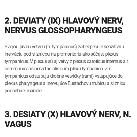
2. DEVIATY (IX) HLAVOVÝ NERV,
NERVUS GLOSSOPHARYNGEUS
Svojou prvou vetvou (n. tympanicus) zabezpečuje senzitívnu
inerváciu pod sliznicou na promontoriu ako súčasť plexus
tympanicus. V plexus sú aj vetvy z plexus caroticus internus a r.
communicans nervi facialis cum plexu tympanico. Z n.
tympanicus odstupujú drobné vetvičky (rami) vstupujúce do
plexus pharyngeus a inervujúce Eustachovu trubicu a sliznicu
podnebnej mandle.
3. DESIATY (X) HLAVOVÝ NERV, N.
VAGUS