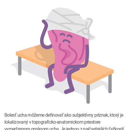
INTOLERANCIA POTRAVÍN
Lymská borelióza
Human papillomavirus (HPV)
Bolesť ucha môžeme definovať ako subjektívny príznak, ktorý je
lokalizovaný v topograficko-anatomickom priestore
vymedzenom orgánom ucha. Je jednou z najčastejších ťažkostí,