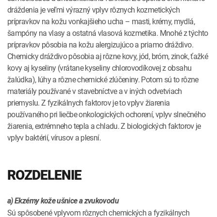
dráždenia je veľmi výrazný vplyv rôznych kozmetických
prípravkov na kožu vonkajšieho ucha – masti, krémy, mydlá,
šampóny na vlasy a ostatná vlasová kozmetika. Mnohé z týchto
prípravkov pôsobia na kožu alergizujúco a priamo dráždivo.
Chemicky dráždivo pôsobia aj rôzne kovy, jód, bróm, zinok, ťažké
kovy aj kyseliny (vrátane kyseliny chlorovodíkovej z obsahu
žalúdka), lúhy a rôzne chemické zlúčeniny. Potom sú to rôzne
materiály používané v stavebníctve a v iných odvetviach
priemyslu. Z fyzikálnych faktorov je to vplyv žiarenia
používaného pri liečbe onkologických ochorení, vplyv slnečného
žiarenia, extrémneho tepla a chladu. Z biologických faktorov je
vplyv baktérií, vírusov a plesní.
ROZDELENIE
a) Ekzémy kože ušnice a zvukovodu
Sú spôsobené vplyvom rôznych chemických a fyzikálnych