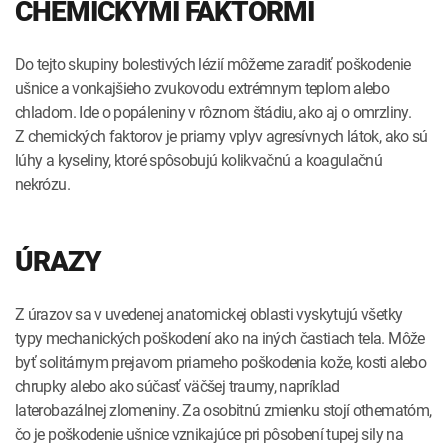
CHEMICKÝMI FAKTORMI
Do tejto skupiny bolestivých lézií môžeme zaradiť poškodenie
ušnice a vonkajšieho zvukovodu extrémnym teplom alebo
chladom. Ide o popáleniny v rôznom štádiu, ako aj o omrzliny.
Z chemických faktorov je priamy vplyv agresívnych látok, ako sú
lúhy a kyseliny, ktoré spôsobujú kolikvačnú a koagulačnú
nekrózu.
ÚRAZY
Z úrazov sa v uvedenej anatomickej oblasti vyskytujú všetky
typy mechanických poškodení ako na iných častiach tela. Môže
byť solitárnym prejavom priameho poškodenia kože, kosti alebo
chrupky alebo ako súčasť väčšej traumy, napríklad
laterobazálnej zlomeniny. Za osobitnú zmienku stojí othematóm,
čo je poškodenie ušnice vznikajúce pri pôsobení tupej sily na