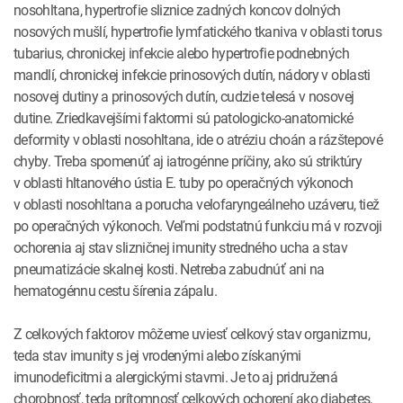
nosohltana, hypertrofie sliznice zadných koncov dolných
nosových mušlí, hypertrofie lymfatického tkaniva v oblasti torus
tubarius, chronickej infekcie alebo hypertrofie podnebných
mandlí, chronickej infekcie prinosových dutín, nádory v oblasti
nosovej dutiny a prinosových dutín, cudzie telesá v nosovej
dutine. Zriedkavejšími faktormi sú patologicko-anatomické
deformity v oblasti nosohltana, ide o atréziu choán a rázštepové
chyby. Treba spomenúť aj iatrogénne príčiny, ako sú striktúry
v oblasti hltanového ústia E. tuby po operačných výkonoch
v oblasti nosohltana a porucha velofaryngeálneho uzáveru, tiež
po operačných výkonoch. Veľmi podstatnú funkciu má v rozvoji
ochorenia aj stav slizničnej imunity stredného ucha a stav
pneumatizácie skalnej kosti. Netreba zabudnúť ani na
hematogénnu cestu šírenia zápalu.
Z celkových faktorov môžeme uviesť celkový stav organizmu,
teda stav imunity s jej vrodenými alebo získanými
imunodeficitmi a alergickými stavmi. Je to aj pridružená
chorobnosť, teda prítomnosť celkových ochorení ako diabetes,