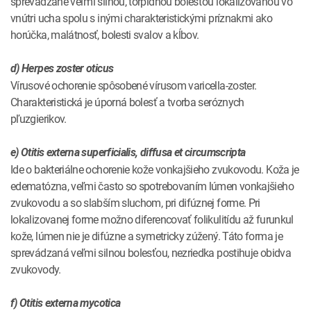
sprevádzané veľmi silnou, torpídnou bolesťou lokalizovanou vo
vnútri ucha spolu s inými charakteristickými príznakmi ako
horúčka, malátnosť, bolesti svalov a kĺbov.
d) Herpes zoster oticus
Vírusové ochorenie spôsobené vírusom varicella-zoster.
Charakteristická je úporná bolesť a tvorba seróznych
pľuzgierikov.
e) Otitis externa superficialis, diffusa et circumscripta
Ide o bakteriálne ochorenie kože vonkajšieho zvukovodu. Koža je
edematózna, veľmi často so spotrebovaním lúmen vonkajšieho
zvukovodu a so slabším sluchom, pri difúznej forme. Pri
lokalizovanej forme možno diferencovať folikulitídu až furunkul
kože, lúmen nie je difúzne a symetricky zúžený. Táto forma je
sprevádzaná veľmi silnou bolesťou, nezriedka postihuje obidva
zvukovody.
f) Otitis externa mycotica