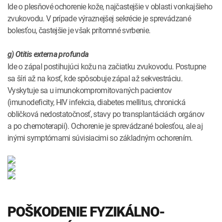
Ide o plesňové ochorenie kože, najčastejšie v oblasti vonkajšieho
zvukovodu. V prípade výraznejšej sekrécie je sprevádzané
bolesťou, častejšie je však prítomné svrbenie.
g) Otitis externa profunda
Ide o zápal postihujúci kožu na začiatku zvukovodu. Postupne
sa šíri až na kosť, kde spôsobuje zápal až sekvestráciu.
Vyskytuje sa u imunokompromitovaných pacientov
(imunodeficity, HIV infekcia, diabetes mellitus, chronická
obličková nedostatočnosť, stavy po transplantáciách orgánov
a po chemoterapii). Ochorenie je sprevádzané bolesťou, ale aj
inými symptómami súvisiacimi so základným ochorením.
POŠKODENIE FYZIKÁLNO-