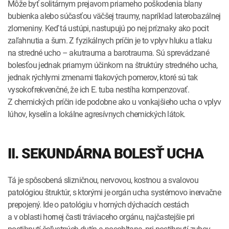
Môže byť solitárnym prejavom priameho poškodenia blany
bubienka alebo súčasťou väčšej traumy, napríklad laterobazálnej
zlomeniny. Keď tá ustúpi, nastupujú po nej príznaky ako pocit
zaľahnutia a šum. Z fyzikálnych príčin je to vplyv hluku a tlaku
na stredné ucho – akutrauma a barotrauma. Sú sprevádzané
bolesťou jednak priamym účinkom na štruktúry stredného ucha,
jednak rýchlymi zmenami tlakových pomerov, ktoré sú tak
vysokofrekvenčné, že ich E. tuba nestíha kompenzovať.
Z chemických príčin ide podobne ako u vonkajšieho ucha o vplyv
lúhov, kyselín a lokálne agresívnych chemických látok.
II. SEKUNDÁRNA BOLESŤ UCHA
Tá je spôsobená slizničnou, nervovou, kostnou a svalovou
patológiou štruktúr, s ktorými je orgán ucha systémovo inervačne
prepojený. Ide o patológiu v horných dýchacích cestách
a v oblasti hornej časti tráviaceho orgánu, najčastejšie pri