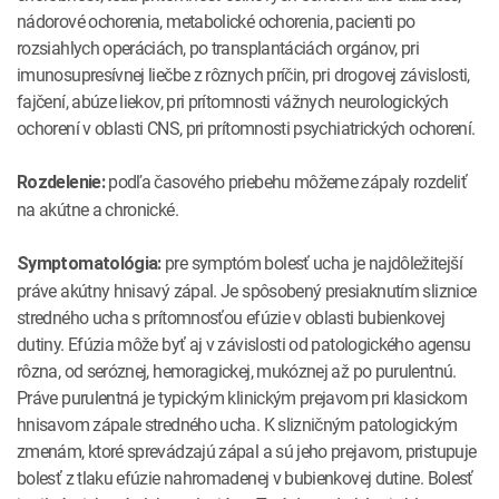
nádorové ochorenia, metabolické ochorenia, pacienti po
rozsiahlych operáciách, po transplantáciách orgánov, pri
imunosupresívnej liečbe z rôznych príčin, pri drogovej závislosti,
fajčení, abúze liekov, pri prítomnosti vážnych neurologických
ochorení v oblasti CNS, pri prítomnosti psychiatrických ochorení.
podľa časového priebehu môžeme zápaly rozdeliť
Rozdelenie:
na akútne a chronické.
pre symptóm bolesť ucha je najdôležitejší
Symptomatológia:
práve akútny hnisavý zápal. Je spôsobený presiaknutím sliznice
stredného ucha s prítomnosťou efúzie v oblasti bubienkovej
dutiny. Efúzia môže byť aj v závislosti od patologického agensu
rôzna, od seróznej, hemoragickej, mukóznej až po purulentnú.
Práve purulentná je typickým klinickým prejavom pri klasickom
hnisavom zápale stredného ucha. K slizničným patologickým
zmenám, ktoré sprevádzajú zápal a sú jeho prejavom, pristupuje
bolesť z tlaku efúzie nahromadenej v bubienkovej dutine. Bolesť