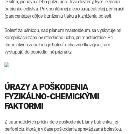
je silná, pichavá alebo pulzujúca. Trvá dovtedy, kým je blana
bubienka celistvá. Pri spontánnej alebo terapeutickej perforácii
(paracentéze) dôjde k zníženiu tlaku a k zníženiu bolesti.
Bolesť za ušnicou, nad planum mastoideum, sa vyskytuje pri
komplikácii zápalov stredného ucha, pri mastoiditíde. Pri
chronických zápaloch je bolesť ucha zriedkavejšia, tam
vystupujú do popredia iné príznaky.
ÚRAZY A POŠKODENIA
FYZIKÁLNO-CHEMICKÝMI
FAKTORMI
Z traumatických príčin ide o poškodenie blany bubienka, jej
perforáciu, ktorá je v čase poškodenia sprevádzaná bolesťou.