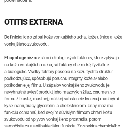
počte nádormi.
OTITIS EXTERNA
ide o zápal kože vonkajšieho ucha, kože ušnice a kože
Definícia:
vonkajšieho zvukovodu.
v rámci etiologických faktorov, ktoré vplývajú
Etiopatogenéza:
na kožu vonkajšieho ucha, sú faktory chemické, fyzikálne
a biologické. Všetky faktory pôsobia na kožu týchto štruktúr
poškodzujúco, spôsobujú poruchu integrity kože a/alebo
poškodenie jej filmu. U zápalov vonkajšieho zvukovodu je
nevyhnutné uviesť produkt jeho mazových žliaz, cerumen, vo
forme žltkastej, mastnej, mäkkej substancie tvorenej mastnými
kyselinami, triacylglycerolmi a cholesterolom. Ušný maz má
funkciu ochrannú, keď svojím súvislým filmom chráni kožu
zvukovodu od vplyvov vonkajšieho prostredia, potom
samočistiacu a antibakteriálnu funkciu. Zo spektra chemického