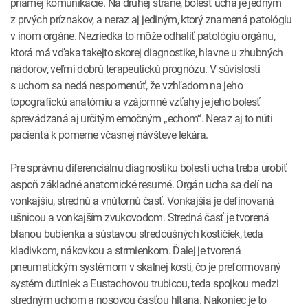
priamej komunikácie. Na druhej strane, bolesť ucha je jedným
z prvých príznakov, a neraz aj jediným, ktorý znamená patológiu
v inom orgáne. Nezriedka to môže odhaliť patológiu orgánu,
ktorá má vďaka takejto skorej diagnostike, hlavne u zhubných
nádorov, veľmi dobrú terapeutickú prognózu. V súvislosti
s uchom sa nedá nespomenúť, že vzhľadom na jeho
topografickú anatómiu a vzájomné vzťahy je jeho bolesť
sprevádzaná aj určitým emočným „echom“. Neraz aj to núti
pacienta k pomerne včasnej návšteve lekára.
Pre správnu diferenciálnu diagnostiku bolesti ucha treba urobiť
aspoň základné anatomické resumé. Orgán ucha sa delí na
vonkajšiu, strednú a vnútornú časť. Vonkajšia je definovaná
ušnicou a vonkajším zvukovodom. Stredná časť je tvorená
blanou bubienka a sústavou stredoušných kostičiek, teda
kladivkom, nákovkou a strmienkom. Ďalej je tvorená
pneumatickým systémom v skalnej kosti, čo je preformovaný
systém dutiniek a Eustachovou trubicou, teda spojkou medzi
stredným uchom a nosovou časťou hltana. Nakoniec je to