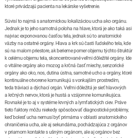
ktoré privádzajú pacienta na lekárske vyšetrenie.
Súvisí to najmä s anatomickou lokalizáciou ucha ako orgánu.
Jednak je to jeho samotná poloha na hlave, ktorá je ako taká asi
najviac exponovanou časťou tela, jednak sú to anatomické
väzby na ostatné orgány. Hlava a krk sú časti ľudského tela, kde
sú na malom priestore, ak berieme pomer objemu týchto štruktúr
k celému objemu tela, skoncentrované veľmi dôležité orgány. Ide
o vitálne orgány ako mozog a krčná časť miechy, senzorické
orgány ako oko, nos, dutina ústna, samotné ucho a orgány, ktoré
kontinuálne otvorene komunikujú s vonkajším prostredím,
teda tráviaci a dýchací orgán. Veľmi dôležitá je sieť hlavových
a krčných nervov, ktorá je hustá a vzájomne komunikujúca.
Rovnaké je to aj v systéme krvných a lymfatických ciev. Práve
tieto faktory môžu niekedy spôsobovať diagnostické problémy,
keď bolesť ucha nemusí byť primárna v oblasti anatomického
ohraničenia ucha, ale aj sekundárna, pochádzajúca z orgánov
v priamom kontakte s ušným orgánom, ale aj orgánov bez