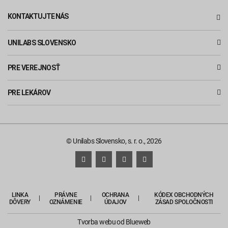
KONTAKTUJTE NÁS
UNILABS SLOVENSKO
PRE VEREJNOSŤ
PRE LEKÁROV
© Unilabs Slovensko, s. r. o., 2026
LINKA
PRÁVNE
OCHRANA
KÓDEX OBCHODNÝCH
DÔVERY
OZNÁMENIE
ÚDAJOV
ZÁSAD SPOLOČNOSTI
Tvorba webu
od Blueweb