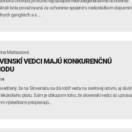
sonova choroba je druhé najčastejšie neurodegeneratívne ochorenie.
losti bola považovaná za ochorenie spojené s nedostatkom dopamí
lnych gangliách a s …
nna Martausová
VENSKÍ VEDCI MAJÚ KONKURENČNÚ
HODU
019
svedčený, že na Slovensku sa dá robiť veda na svetovej úrovni, aj sluš
z lekárskeho platu. Sám je dôkazom toho, že slovenskí vedci sú uznáva
imi výsledkami prispievajú…