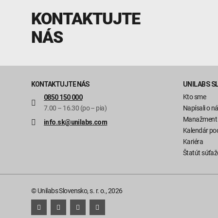
KONTAKTUJTE
NÁS
KONTAKTUJTE NÁS
UNILABS S
Kto sme
0850 150 000
7.00 – 16.30 (po – pia)
Napísali o n
Manažment
info.sk@unilabs.com
Kalendár pod
Kariéra
Štatút súťaž
© Unilabs Slovensko, s. r. o., 2026