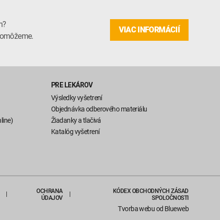
m?
VIAC INFORMÁCIÍ
m pomôžeme.
PRE LEKÁROV
Výsledky vyšetrení
Objednávka odberového materiálu
line)
Žiadanky a tlačivá
Katalóg vyšetrení
OCHRANA
KÓDEX OBCHODNÝCH ZÁSAD
ÚDAJOV
SPOLOČNOSTI
Tvorba webu
od Blueweb