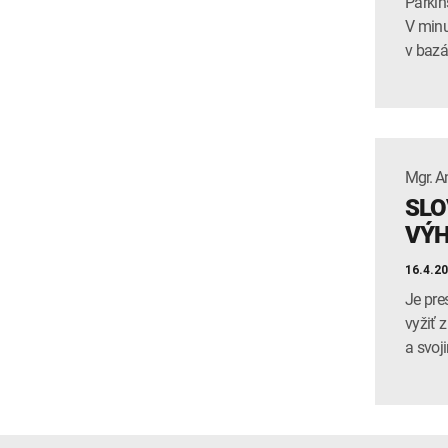
Parkin
V minu
v bazá
Mgr. A
SLO
VÝ
16.4.2
Je pre
vyžiť 
a svoj