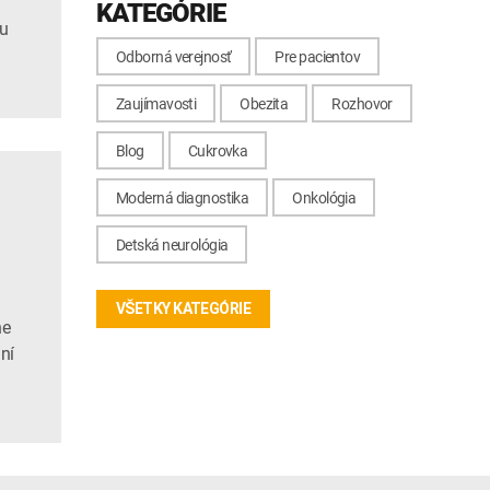
KATEGÓRIE
nu
Odborná verejnosť
Pre pacientov
Zaujímavosti
Obezita
Rozhovor
Blog
Cukrovka
Moderná diagnostika
Onkológia
Detská neurológia
VŠETKY KATEGÓRIE
ne
ní