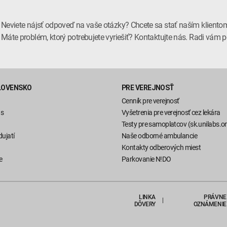
Neviete nájsť odpoveď na vaše otázky? Chcete sa stať naším kliento
Máte problém, ktorý potrebujete vyriešiť? Kontaktujte nás. Radi vá
LOVENSKO
PRE VEREJNOSŤ
Cenník pre verejnosť
ás
Vyšetrenia pre verejnosť cez lekára
Testy pre samoplatcov (sk.unilabs.on
ujatí
Naše odborné ambulancie
Kontakty odberových miest
e
Parkovanie N!DO
LINKA
PRÁVNE
DÔVERY
OZNÁMENIE