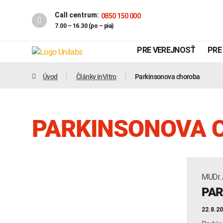
Call centrum:
0850 150 000
7.00 – 16.30 (po – pia)
PRE VEREJNOSŤ
PRE
Úvod
Články inVitro
Parkinsonova choroba
PARKINSONOVA 
MUDr. 
Genetika
Covid-19
PAR
INTOLERANCIA POTRAVÍN
22.8.2