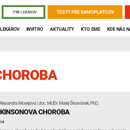
TESTY PRE SAMOPLATCOV
PRE LEKÁROV
 LEKÁROV
INVITRO
AKTUALITY
KTO SME
KDE NÁS 
CHOROBA
Alexandra Mosejová | doc. MUDr. Matej Škorvánek, PhD.
Žiadanky a tlačivá
Výsledky vyšetrení
Kortizol
Odberová
KINSONOVA CHOROBA
Lymská borelióza
Human papillomavirus (HPV)
019