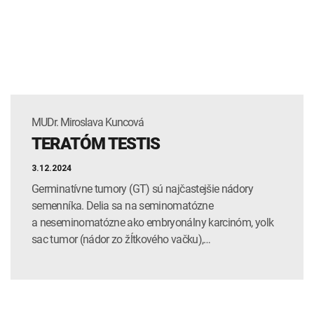
INTOLERANCIA POTRAVÍN
Lymská borelióza
Human papillomavirus (HPV)
MUDr. Miroslava Kuncová
TERATÓM TESTIS
3.12.2024
Germinatívne tumory (GT) sú najčastejšie nádory
semenníka. Delia sa na seminomatózne
a neseminomatózne ako embryonálny karcinóm, yolk
sac tumor (nádor zo žĺtkového vačku),…