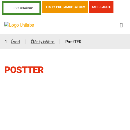
TESTY PRE SAMOPLATCOV
AMBULANCIE
PRE LEKÁROV
Úvod
Články inVitro
PostTER
POSTTER
Genetika
Covid-19
Žiadanky a tlačivá
Výsledky vyšetrení
Kortizol
Odberová príručka