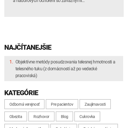
a nádorových ochorení so závažnými…
NAJČÍTANEJŠIE
1.
Objektívne metódy posudzovania telesnej hmotnosti a
telesného tuku (z domácností až po vedecké
pracoviská)
KATEGÓRIE
Odborná verejnosť
Pre pacientov
Zaujímavosti
Obezita
Rozhovor
Blog
Cukrovka