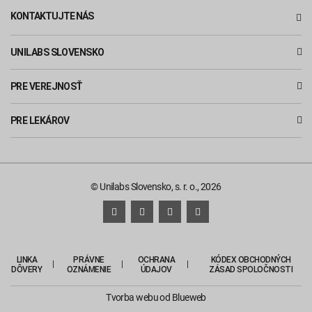
KONTAKTUJTE NÁS
UNILABS SLOVENSKO
PRE VEREJNOSŤ
PRE LEKÁROV
© Unilabs Slovensko, s. r. o., 2026
LINKA
PRÁVNE
OCHRANA
KÓDEX OBCHODNÝCH
DÔVERY
OZNÁMENIE
ÚDAJOV
ZÁSAD SPOLOČNOSTI
Tvorba webu
od Blueweb