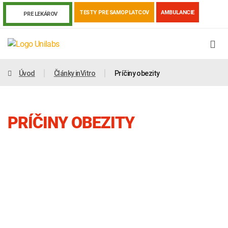
TESTY PRE SAMOPLATCOV
AMBULANCIE
PRE LEKÁROV
Úvod
Články inVitro
Príčiny obezity
PRÍČINY OBEZITY
Genetika
Covid-19
Žiadanky a tlačivá
Výsledky vyšetrení
Kortizol
Odberová príručka