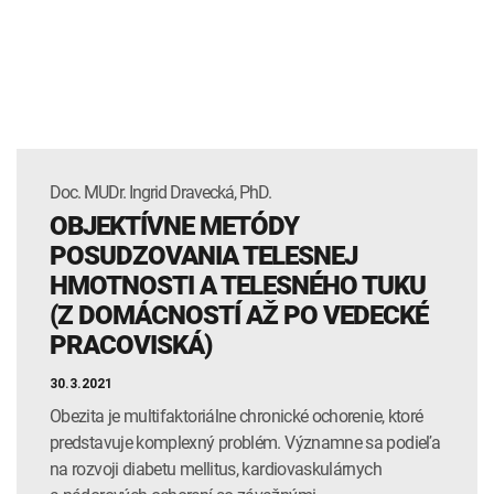
INTOLERANCIA POTRAVÍN
Lymská borelióza
Human papillomavirus (HPV)
Doc. MUDr. Ingrid Dravecká, PhD.
OBJEKTÍVNE METÓDY
POSUDZOVANIA TELESNEJ
HMOTNOSTI A TELESNÉHO TUKU
(Z DOMÁCNOSTÍ AŽ PO VEDECKÉ
PRACOVISKÁ)
30.3.2021
Obezita je multifaktoriálne chronické ochorenie, ktoré
predstavuje komplexný problém. Významne sa podieľa
na rozvoji diabetu mellitus, kardiovaskulárnych