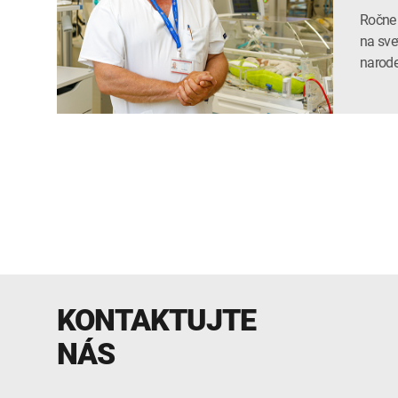
Ročne 
na sve
narode
KONTAKTUJTE
NÁS