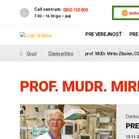
Call centrum:
0850 150 000
7.00 – 16.30 (po – pia)
PRE VEREJNOSŤ
PRE
Úvod
Články inVitro
prof. MUDr. Mirko Zibolen, CS
PROF. MUDR. MIR
Danka
Genetika
Covid-19
PRE
INTOLERANCIA POTRAVÍN
13.11.