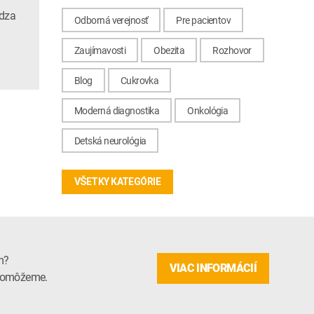
ádza
Odborná verejnosť
Pre pacientov
Zaujímavosti
Obezita
Rozhovor
Blog
Cukrovka
Moderná diagnostika
Onkológia
Detská neurológia
VŠETKY KATEGÓRIE
m?
VIAC INFORMÁCIÍ
m pomôžeme.