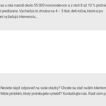
sa u nás narodí okolo 55 000 novorodencov a z nich 8 až 10 % prich
t predčasne. Vychádza to zhruba na 4 – 5 tisíc detí ročne, ktoré si po
ní vyžadujú intervenciu…
Neviete nájsť odpoveď na vaše otázky? Chcete sa stať naším kliento
Máte problém, ktorý potrebujete vyriešiť? Kontaktujte nás. Radi vá