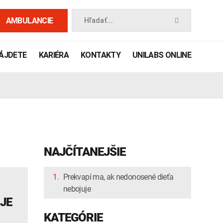
AMBULANCIE
Hľadať...
NÁJDETE
KARIÉRA
KONTAKTY
UNILABS ONLINE
NAJČÍTANEJŠIE
1.
Prekvapí ma, ak nedonosené dieťa
nebojuje
 príručka
JE
KATEGÓRIE