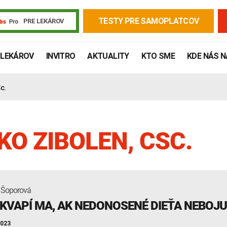
TESTY PRE SAMOPLATCOV
PRE LEKÁROV
 LEKÁROV
INVITRO
AKTUALITY
KTO SME
KDE NÁS 
c.
KO ZIBOLEN, CSC.
 Šoporová
Žiadanky a tlačivá
Výsledky vyšetrení
Kortizol
Odberová
KVAPÍ MA, AK NEDONOSENÉ DIEŤA NEBOJU
Lymská borelióza
Human papillomavirus (HPV)
2023