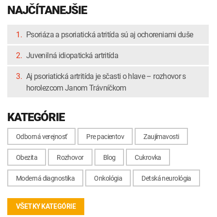
NAJČÍTANEJŠIE
1.
Psoriáza a psoriatická atritída sú aj ochoreniami duše
2.
Juvenilná idiopatická artritída
3.
Aj psoriatická artritída je sčasti o hlave – rozhovor s
horolezcom Janom Trávníčkom
KATEGÓRIE
Odborná verejnosť
Pre pacientov
Zaujímavosti
Obezita
Rozhovor
Blog
Cukrovka
Moderná diagnostika
Onkológia
Detská neurológia
VŠETKY KATEGÓRIE