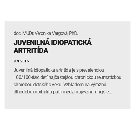
doc. MUDr. Veronika Vargová, PhD.
JUVENILNÁ IDIOPATICKÁ
ARTRITÍDA
9.9.2016
Juvenilná idiopatická artritída je s prevalenciou
100/100-tisíc detí najčastejšou chronickou reumatickou
chorobou detského veku. Vzhľadom na výraznú
dlhodobú morbiditu patrí medzi najvýznamnejšie…