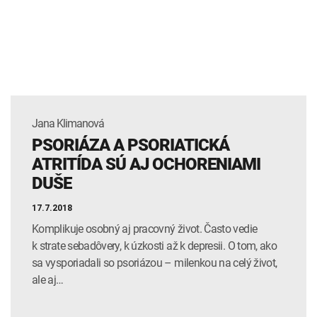
INTOLERANCIA POTRAVÍN
Lymská borelióza
Human papillomavirus (HPV)
Jana Klimanová
PSORIÁZA A PSORIATICKÁ
ATRITÍDA SÚ AJ OCHORENIAMI
DUŠE
17.7.2018
Komplikuje osobný aj pracovný život. Často vedie
k strate sebadôvery, k úzkosti až k depresii. O tom, ako
sa vysporiadali so psoriázou – milenkou na celý život,
ale aj…