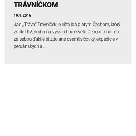
TRÁVNÍČKOM
19.9.2016
Jan „Tráva“ Trávníček je ešte iba piatym Čechom, ktorý
zdolal K2, druhú najvyššiu horu sveta. Okrem toho má
za sebou ďalšie tri zdolané osem­tisícovky, expedície v
peruánskych a…