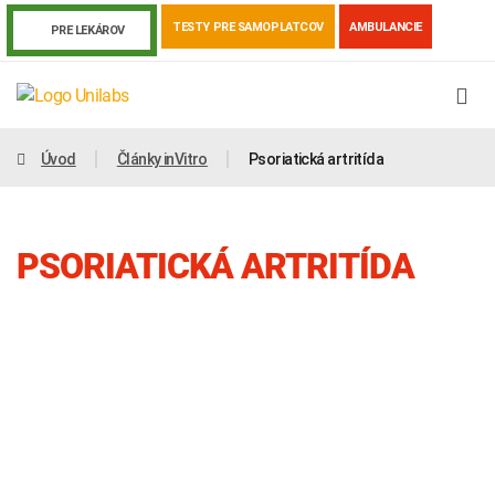
TESTY PRE SAMOPLATCOV
AMBULANCIE
PRE LEKÁROV
Úvod
Články inVitro
Psoriatická artritída
PSORIATICKÁ ARTRITÍDA
Genetika
Covid-19
Žiadanky a tlačivá
Výsledky vyšetrení
Kortizol
Odberová príručka