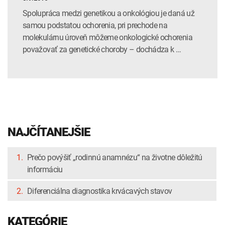
Spolupráca medzi genetikou a onkológiou je daná už
samou podstatou ochorenia, pri prechode na
molekulárnu úroveň môžeme onkologické ochorenia
považovať za genetické choroby – dochádza k …
NAJČÍTANEJŠIE
1.
Prečo povýšiť „rodinnú anamnézu“ na životne dôležitú
informáciu
2.
Diferenciálna diagnostika krvácavých stavov
KATEGÓRIE