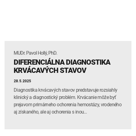
INTOLERANCIA POTRAVÍN
Lymská borelióza
Human papillomavirus (HPV)
MUDr. Pavol Hollý, PhD.
DIFERENCIÁLNA DIAGNOSTIKA
KRVÁCAVÝCH STAVOV
28.5.2025
Diagnostika krvácavých stavov predstavuje rozsiahly
klinický a diagnostický problém. Krvácanie môže byť
prejavom primárneho ochorenia hemostázy, vrodeného
aj získaného, ale aj ochorenia s inou…