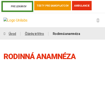
TESTY PRE SAMOPLATCOV
AMBULANCIE
PRE LEKÁROV
Úvod
Články inVitro
Rodinná anamnéza
RODINNÁ ANAMNÉZA
Genetika
Covid-19
Žiadanky a tlačivá
Výsledky vyšetrení
Kortizol
Odberová príručka