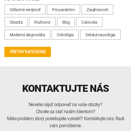
Odborná verejnosť
Pre pacientov
Zaujímavosti
Obezita
Rozhovor
Blog
Cukrovka
Moderná diagnostika
Onkológia
Detská neurológia
VŠETKY KATEGÓRIE
KONTAKTUJTE NÁS
Neviete nájsť odpoveď na vaše otázky?
Chcete sa stať naším klientom?
Máte problém, ktorý potrebujete vyriešiť? Kontaktujte nás. Radi
vám pomôžeme.