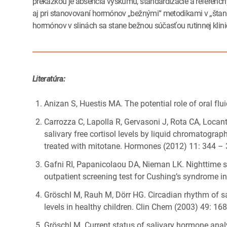
prekážkou je absencia výskumu, štandardizácie a referenčn
aj pri stanovovaní hormónov „bežnými“ metodikami v „štan
hormónov v slinách sa stane bežnou súčasťou rutinnej klini
Literatúra:
Anizan S, Huestis MA. The potential role of oral fl
Carrozza C, Lapolla R, Gervasoni J, Rota CA, Locanto
salivary free cortisol levels by liquid chromatog
treated with mitotane. Hormones (2012) 11: 344 –
Gafni RI, Papanicolaou DA, Nieman LK. Nighttime s
outpatient screening test for Cushing’s syndrome in
Gröschl M, Rauh M, Dörr HG. Circadian rhythm of sa
levels in healthy children. Clin Chem (2003) 49: 1
Gröschl M. Current status of salivary hormone ana