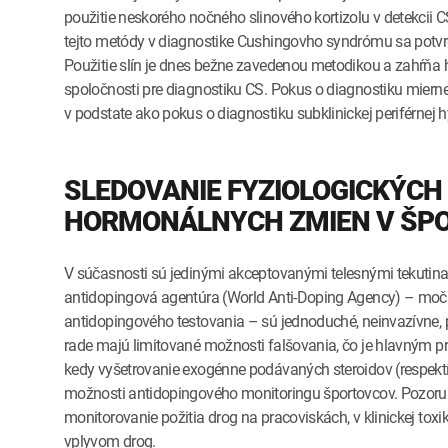
použitie neskorého nočného slinového kortizolu v detekcii 
tejto metódy v diagnostike Cushingovho syndrómu sa potvrd
Použitie slín je dnes bežne zavedenou metodikou a zahŕňa 
spoločnosti pre diagnostiku CS. Pokus o diagnostiku mierne
v podstate ako pokus o diagnostiku subklinickej periférnej
SLEDOVANIE FYZIOLOGICKÝCH
HORMONÁLNYCH ZMIEN V ŠPO
V súčasnosti sú jedinými akceptovanými telesnými tekutin
antidopingová agentúra (World Anti-Doping Agency) – moč a 
antidopingového testovania – sú jednoduché, neinvazívne,
rade majú limitované možnosti falšovania, čo je hlavným pr
kedy vyšetrovanie exogénne podávaných steroidov (respektí
možnosti antidopingového monitoringu športovcov. Pozoruho
monitorovanie požitia drog na pracoviskách, v klinickej tox
vplyvom drog.