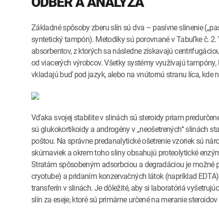
ODBER A ANALÝZA
Základné spôsoby zberu slín sú dva – pasívne slinenie („pa
syntetický tampón). Metodiky sú porovnané v Tabuľke č. 2. V
absorbentov, z ktorých sa následne získavajú centrifugáci
od viacerých výrobcov. Všetky systémy využívajú tampóny, 
vkladajú buď pod jazyk, alebo na vnútornú stranu líca, kde 
Vďaka svojej stabilite v slinách sú steroidy priam predurčené
sú glukokortikoidy a androgény v „neošetrených“ slinách sta
poštou. Na správne predanalytické ošetrenie vzoriek sú nár
skúmaviek a okrem toho sliny obsahujú proteolytické enzý
Stratám spôsobeným adsorbciou a degradáciou je možné pre
cryotube) a pridaním konzervačných látok (napríklad EDTA)
transferín v slinách. Je dôležité, aby si laboratóriá vyšetru
slín za eseje, ktoré sú primárne určené na meranie steroidov