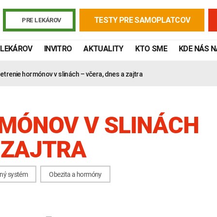
TESTY PRE SAMOPLATCOV
PRE LEKÁROV
 LEKÁROV
INVITRO
AKTUALITY
KTO SME
KDE NÁS 
etrenie hormónov v slinách – včera, dnes a zajtra
MÓNOV V SLINÁCH
 ZAJTRA
ný systém
Obezita a hormóny
Žiadanky a tlačivá
Výsledky vyšetrení
Kortizol
Odberová
Lymská borelióza
Human papillomavirus (HPV)