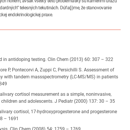
ých noriem, avšak všetky tieto problematiky sú kameňmi úrazu
dardných“ telesných tekutinách. Dúfa(j)me, že stanovovanie
ckej endokrinologickej praxe.
uid in antidoping testing. Clin Chem (2013) 60: 307 – 322
re P, Pontecorvi A, Zuppi C, Persichilli S. Assessment of
raphy with tandem massspectrometry (LC-MS/MS) in patients
 349
alivary cortisol measurement as a simple, noninvasive,
 children and adolescents. J Pediatr (2000) 137: 30 – 35
livary cortisol, 17-hydroxyprogesterone and progesterone
688 – 1691
lysis. Clin Chem (2008) 54: 1759 – 1769