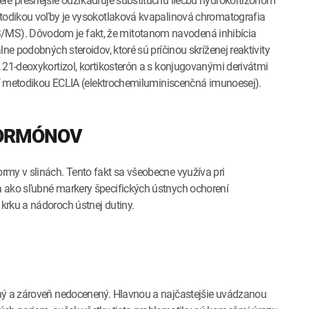
ére presnejšie odzrkadľuje substitučnú liečbu hydrokortizónom
etodikou voľby je vysokotlaková kvapalinová chromatografia
MS). Dôvodom je fakt, že mitotanom navodená inhibícia
ne podobných steroidov, ktoré sú príčinou skríženej reaktivity
 21-deoxykortizol, kortikosterón a s konjugovanými derivátmi
ení metodikou ECLIA (elektrochemiluminiscenčná imunoesej).
HORMÓNOV
rmy v slinách. Tento fakt sa všeobecne využíva pri
a ako sľubné markery špecifických ústnych ochorení
krku a nádoroch ústnej dutiny.
rný a zároveň nedocenený. Hlavnou a najčastejšie uvádzanou