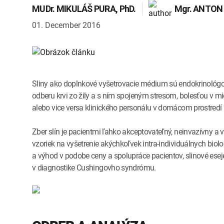
MUDr.
MIKULÁŠ PURA
, PhD.
Mgr.
ANTON
01. December 2016
Sliny ako doplnkové vyšetrovacie médium sú endokrinológo
odberu krvi zo žily a s ním spojeným stresom, bolesťou v m
alebo vice versa klinického personálu v domácom prostredí 
Zber slín je pacientmi ľahko akceptovateľný, neinvazívny a
vzoriek na vyšetrenie akýchkoľvek intra-individuálnych bio
a výhod v podobe ceny a spolupráce pacientov, slinové eseje 
v diagnostike Cushingovho syndrómu.