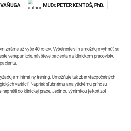
 VAŇUGA
MUDr.
PETER KENTOŠ
, PhD.
m známe už vyše 40 rokov. Vyšetrenie slín umožňuje vyhnúť sa
ieste venepunkcie, návšteve pacienta na klinickom pracovisku
pacienta.
 vyžaduje minimálny tréning. Umožňuje tak zber viacpočetných
logických variácií. Napriek sľubnému analytickému prínosu
neprešli do klinickej praxe. Jedinou výnimkou je kortizol