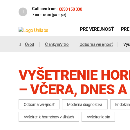
Call centrum:
0850 150 000
7.00 – 16.30 (po – pia)
PRE VEREJNOSŤ
PRE
Úvod
Články inVitro
Odborná verejnosť
Vyš
VYŠETRENIE HOR
– VČERA, DNES A
Odborná verejnosť
Moderná diagnostika
Endokrin
Genetika
Covid-19
Vyšetrenie hormónov v slinách
Vyšetrenie slín
INTOLERANCIA POTRAVÍN