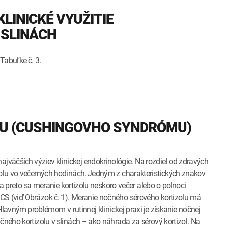
KLINICKÉ VYUŽITIE
SLINÁCH
Tabuľke č. 3.
MU (CUSHINGOVHO SYNDRÓMU)
väčších výziev klinickej endokrinológie. Na rozdiel od zdravých
zolu vo večerných hodinách. Jedným z charakteristických znakov
, a preto sa meranie kortizolu neskoro večer alebo o polnoci
CS (viď Obrázok č. 1). Meranie nočného sérového kortizolu má
 Hlavným problémom v rutinnej klinickej praxi je získanie nočnej
čného kortizolu v slinách – ako náhrada za sérový kortizol. Na