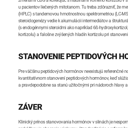
zmenami CBG a korelujúc s hladinami voľného kortizolu v s
u pacientov liečených mitotanom. Tu treba zdôrazniť, že m
(HPLC) s tandemovou hmotnostnou spektrometriou (LC-MS/
steroidogenézy vedie k akumulácii intermediátov a štrukturál
(s endogénnymi steroidmi ako napríklad 6ß-hydroxykortizol,
kortizolu) a falošne zvýšených hladín kortizolu pri stanov
STANOVENIE PEPTIDOVÝCH 
Pre väčšinu peptidových hormónov neexistujú referenčné no
kvantitatívnom stanovení peptidových hormónov, keď slúži
a pravdepodobne sa stanú užitočnými pri nádoroch hlavy a 
ZÁVER
Klinický prínos stanovovania hormónov v slinách je nespo