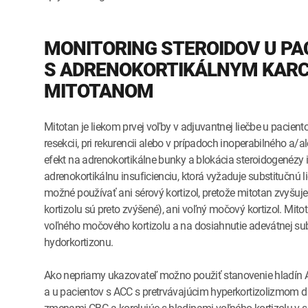
MONITORING STEROIDOV U PA
S ADRENOKORTIKÁLNYM KARC
MITOTANOM
Mitotan je liekom prvej voľby v adjuvantnej liečbe u pacie
resekcii, pri rekurencii alebo v prípadoch inoperabilného 
efekt na adrenokortikálne bunky a blokácia steroidogenézy
adrenokortikálnu insuficienciu, ktorá vyžaduje substitučnú l
možné používať ani sérový kortizol, pretože mitotan zvyšuje
kortizolu sú preto zvýšené), ani voľný močový kortizol. Mitot
voľného močového kortizolu a na dosiahnutie adevátnej sub
hydorkortizonu.
Ako nepriamy ukazovateľ možno použiť stanovenie hladín A
a u pacientov s ACC s pretrvávajúcim hyperkortizolizmom d