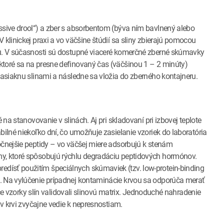
ssive drool“) a zber s absorbentom (býva ním bavlnený alebo
 klinickej praxi a vo väčšine štúdií sa sliny zbierajú pomocou
ou. V súčasnosti sú dostupné viaceré komerčné zberné skúmavky
ktoré sa na presne definovaný čas (väčšinou 1 – 2 minúty)
nasiaknu slinami a následne sa vložia do zberného kontajneru.
 na stanovovanie v slinách. Aj pri skladovaní pri izbovej teplote
bilné niekoľko dní, čo umožňuje zasielanie vzoriek do laboratória
očnejšie peptidy – vo väčšej miere adsorbujú k stenám
my, ktoré spôsobujú rýchlu degradáciu peptidových hormónov.
dísť použitím špeciálnych skúmaviek (tzv. low-protein-binding
. Na vylúčenie prípadnej kontaminácie krvou sa odporúča merať
júce vzorky slín validovali slinovú matrix. Jednoduché nahradenie
 v krvi zvyčajne vedie k nepresnostiam.