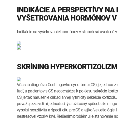
INDIKÁCIE A PERSPEKTÍVY NA 
VYŠETROVANIA HORMÓNOV V 
Indikácie na vyšetrovanie hormónov v slinách sú uvedené v 
SKRÍNING HYPERKORTIZOLIZ
Včasná diagnóza Cushingovho syndrómu (CS) je jednou z naj
ľudí, u pacientov s CS nedochádza k poklesu sekrécie korti
CS je tak narušenie cirkadiánnej rytmicity sekrécie kortizolu
považuje za veľmi jednoduchý a užitočný spôsob skríningu 
vysokú senzitivitu a špecificitu pre CS akejkoľvek etiológie.
nestresovej vzorky krvi. Riešením problému je stanovenie no