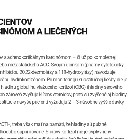
CIENTOV
INÓMOM A LIEČENÝCH
ntov s adrenokortikálnym karcinómom – či už po kompletnej
a/alebo metastatického ACC. Svojím účinkom (priamy cytotoxický
 inhibíciou 20,22-dezmolázy a 11ß-hydroxylázy) navodzuje
iečbu hydrokortizónom. Pri monitoringu substitučnej liečby nie je
 hladinu globulínu viažuceho kortizol (CBG) (hladiny sérového
an zároveň zvyšuje klírens steroidov, preto sú zvýšené aj hladiny
stitúcie navyše pacienti vyžadujú 2 – 3-násobne vyššie dávky
CTH, treba však mať na pamäti, že hladiny sú pulzné
lhodobo suprimované. Slinový kortizol nie je ovplyvnený