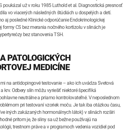
CS poukázal už v roku 1985 Luthold et al. Diagnostická presnosť
ila vo viacerých následných štúdiách u dospelých a detí.
ho aj posledné Klinické odporúčanie Endokrinologickej
j formy CS bez merania nočného kortizolu v slinách je
 hypertyreózy bez stanovenia TSH.
 A PATOLOGICKÝCH
RTOVEJ MEDICÍNE
ami na antidopingové testovanie – ako ich uvádza Svetová
krv. Odbery slín môžu vyriešiť niektoré špecifiká
 pohlavne neutrálne a priamo kontrolovateľné. V neposlednom
oblémom pri testovaní vzoriek moču. Je tak iba otázkou času,
ve iných zakázaných hormonálnych látok) v slinách rozšíri
dné pritom je, že sliny sa už bežne používajú na
ikológii, trestnom práve a v programoch vedenia vozidiel pod