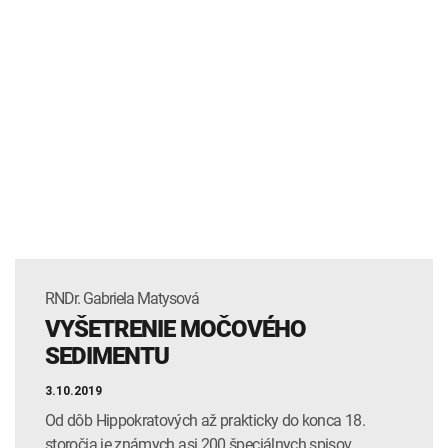
RNDr. Gabriela Matysová
VYŠETRENIE MOČOVÉHO
SEDIMENTU
3.10.2019
Od dôb Hippokratových až prakticky do konca 18.
storočia je známych asi 200 špeciálnych spisov