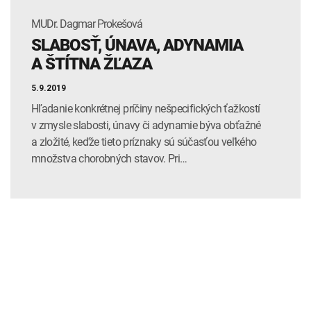
MUDr. Dagmar Prokešová
SLABOSŤ, ÚNAVA, ADYNAMIA
A ŠTÍTNA ŽĽAZA
5.9.2019
Hľadanie konkrétnej príčiny nešpecifických ťažkostí
v zmysle slabosti, únavy či adynamie býva obťažné
a zložité, keďže tieto príznaky sú súčasťou veľkého
množstva chorobných stavov. Pri…