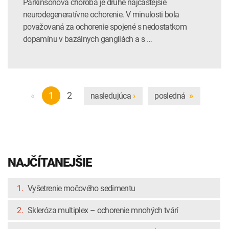
Parkinsonova choroba je druhé najčastejšie
neurodegeneratívne ochorenie. V minulosti bola
považovaná za ochorenie spojené s nedostatkom
dopamínu v bazálnych gangliách a s …
«
1
2
nasledujúca
posledná
›
»
NAJČÍTANEJŠIE
1.
Vyšetrenie močového sedimentu
2.
Skleróza multiplex – ochorenie mnohých tvárí