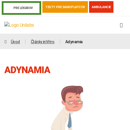
TESTY PRE SAMOPLATCOV
AMBULANCIE
PRE LEKÁROV
Úvod
Články inVitro
Adynamia
ADYNAMIA
Genetika
Covid-19
Žiadanky a tlačivá
Výsledky vyšetrení
Kortizol
Odberová príručka