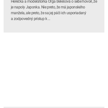
Herečka a moderátorka Oľga Belešová o sebe hovorí, že
je napoly Japonka. Nie preto, že má japonského
manžela, ale preto, že sa jej páči ich usporiadaný
a zodpovedný prístup k …