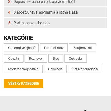
3.
Depresia – ochorenie, ktoré vieme liečiť
4.
Slabosť, únava, adynamia a štítna žľaza
5.
Parkinsonova choroba
KATEGÓRIE
Odborná verejnosť
Pre pacientov
Zaujímavosti
Obezita
Rozhovor
Blog
Cukrovka
Moderná diagnostika
Onkológia
Detská neurológia
VŠETKY KATEGÓRIE