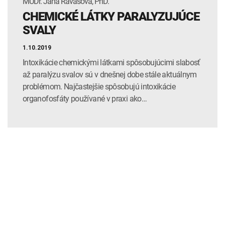
MUDr. Jana Ravasová, PhD.
CHEMICKÉ LÁTKY PARALYZUJÚCE
SVALY
1.10.2019
Intoxikácie chemickými látkami spôsobujúcimi slabosť
až paralýzu svalov sú v dnešnej dobe stále aktuálnym
problémom. Najčastejšie spôsobujú intoxikácie
organofosfáty používané v praxi ako…