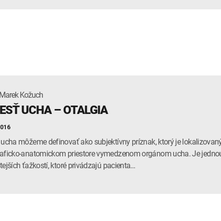
 Marek Kožuch
ESŤ UCHA – OTALGIA
2016
 ucha môžeme definovať ako subjektívny príznak, ktorý je lokalizovan
aficko-anatomickom priestore vymedzenom orgánom ucha. Je jedno
tejších ťažkostí, ktoré privádzajú pacienta…