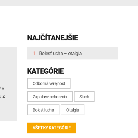
NAJČÍTANEJŠIE
1.
Bolesť ucha – otalgia
KATEGÓRIE
Odborná verejnosť
ý v
u z
Zápalové ochorenia
Sluch
Bolesti ucha
Otalgia
VŠETKY KATEGÓRIE