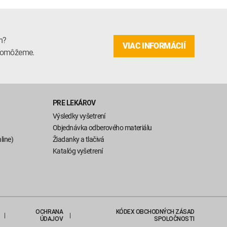
m?
VIAC INFORMÁCIÍ
m pomôžeme.
PRE LEKÁROV
Výsledky vyšetrení
Objednávka odberového materiálu
line)
Žiadanky a tlačivá
Katalóg vyšetrení
OCHRANA
KÓDEX OBCHODNÝCH ZÁSAD
ÚDAJOV
SPOLOČNOSTI