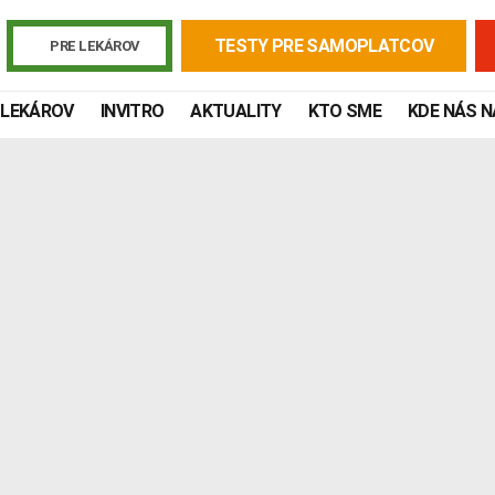
TESTY PRE SAMOPLATCOV
PRE LEKÁROV
 LEKÁROV
INVITRO
AKTUALITY
KTO SME
KDE NÁS 
Žiadanky a tlačivá
Výsledky vyšetrení
Kortizol
Odberová
Lymská borelióza
Human papillomavirus (HPV)