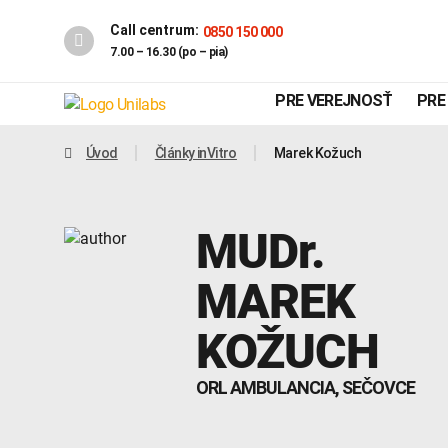
Call centrum:
0850 150 000
7.00 – 16.30 (po – pia)
PRE VEREJNOSŤ
PRE
Úvod
Články inVitro
Marek Kožuch
MUDr.
MAREK
KOŽUCH
Genetika
Covid-19
ORL AMBULANCIA, SEČOVCE
INTOLERANCIA POTRAVÍN