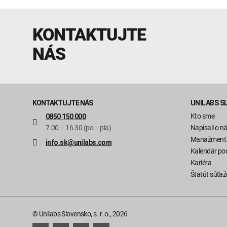
KONTAKTUJTE
NÁS
KONTAKTUJTE NÁS
UNILABS S
Kto sme
0850 150 000
7.00 – 16.30 (po – pia)
Napísali o n
Manažment
info.sk@unilabs.com
Kalendár pod
Kariéra
Štatút súťaž
© Unilabs Slovensko, s. r. o., 2026