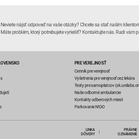
Neviete nájsť odpoveď na vaše otázky? Chcete sa stať naším kliento
Máte problém, ktorý potrebujete vyriešiť? Kontaktujte nás. Radi vá
LOVENSKO
PRE VEREJNOSŤ
Cenník pre verejnosť
ás
Vyšetrenia pre verejnosť cez lekára
Testy pre samoplatcov (sk.unilabs.on
ujatí
Naše odborné ambulancie
Kontakty odberových miest
e
Parkovanie N!DO
LINKA
PRÁVNE
DÔVERY
OZNÁMENIE