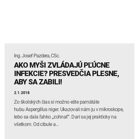
Ing. Josef Pazdera, CSc.
AKO MYŠI ZVLÁDAJÚ PĽÚCNE
INFEKCIE? PRESVEDČIA PLESNE,
ABY SA ZABILI!
2.1.2018
Zo školských čias si možno ešte pamätáte
hubu Aspergillus niger. Ukazovali nám ju v mikroskope,
lebo sa dala ľahko „zohnať“. Darí sa jej prakticky na
všetkom. Od cibule a…