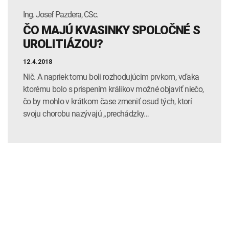
Ing. Josef Pazdera, CSc.
ČO MAJÚ KVASINKY SPOLOČNÉ S
UROLITIÁZOU?
12.4.2018
Nič. A napriek tomu boli rozhodujúcim prvkom, vďaka
ktorému bolo s prispením králikov možné objaviť niečo,
čo by mohlo v krátkom čase zmeniť osud tých, ktorí
svoju chorobu nazývajú „prechádzky…