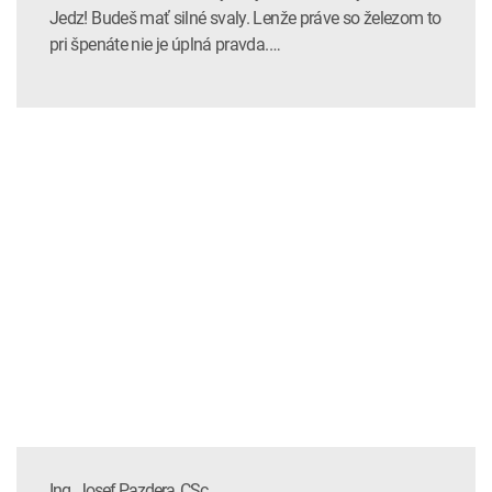
Jedz! Budeš mať silné svaly. Lenže práve so železom to
pri špenáte nie je úplná pravda.…
Ing. Josef Pazdera, CSc.