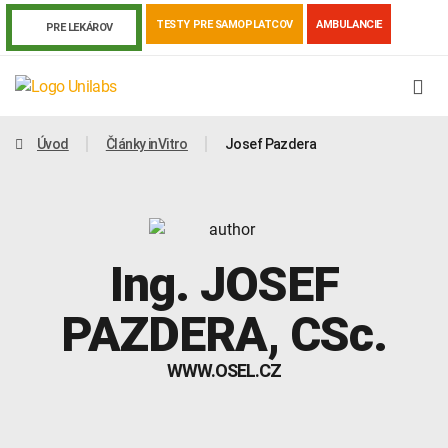
TESTY PRE SAMOPLATCOV
AMBULANCIE
PRE LEKÁROV
Úvod
Články inVitro
Josef Pazdera
Ing.
JOSEF
PAZDERA
, CSc.
WWW.OSEL.CZ
Genetika
Covid-19
Žiadanky a tlačivá
Výsledky vyšetrení
Kortizol
Odberová príručka