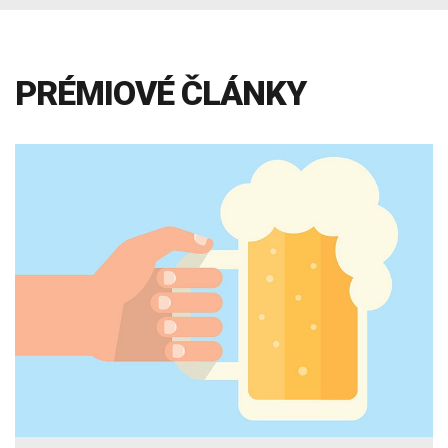
INTOLERANCIA POTRAVÍN
Lymská borelióza
Human papillomavirus (HPV)
PRÉMIOVÉ ČLÁNKY