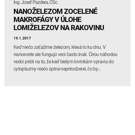
Ing. Josef Pazdera, CSc.
NANOŽELEZOM ZOCELENÉ
MAKROFÁGY V ÚLOHE
LOMIŽELEZOV NA RAKOVINU
19.1.2017
Keď niečo zaťažíme železom, klesá to ku dnu. V
nanosvete ale fungujú veci často inak. Čírou náhodou
vedci prišli na to, že keď bielym krvinkám vpravia do
cytoplazmy niečo úplne neprirodzené, čo by…