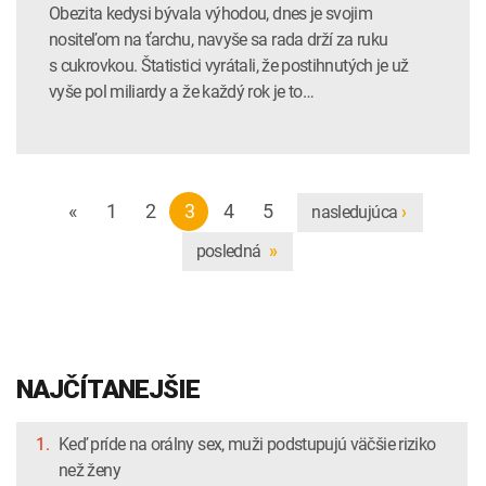
Obezita kedysi bývala výhodou, dnes je svojim
nositeľom na ťarchu, navyše sa rada drží za ruku
s cukrovkou. Štatistici vyrátali, že postihnutých je už
vyše pol miliardy a že každý rok je to…
«
1
2
3
4
5
nasledujúca
›
posledná
»
NAJČÍTANEJŠIE
1.
Keď príde na orálny sex, muži podstupujú väčšie riziko
než ženy