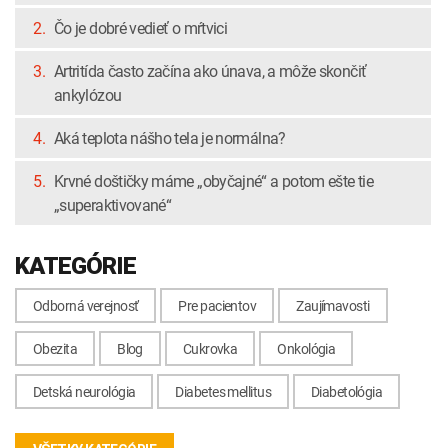
2.
Čo je dobré vedieť o mŕtvici
3.
Artritída často začína ako únava, a môže skončiť
ankylózou
4.
Aká teplota nášho tela je normálna?
5.
Krvné doštičky máme „obyčajné“ a potom ešte tie
„superaktivované“
KATEGÓRIE
Odborná verejnosť
Pre pacientov
Zaujímavosti
Obezita
Blog
Cukrovka
Onkológia
Detská neurológia
Diabetes mellitus
Diabetológia