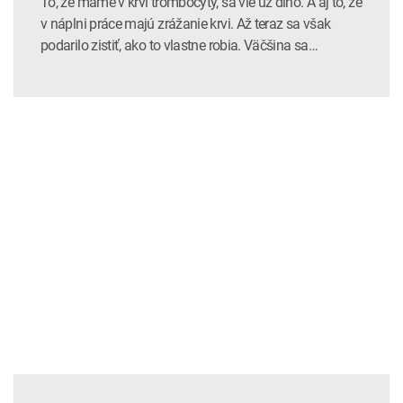
To, že máme v krvi trombocyty, sa vie už dlho. A aj to, že
v náplni práce majú zrážanie krvi. Až teraz sa však
podarilo zistiť, ako to vlastne robia. Väčšina sa…