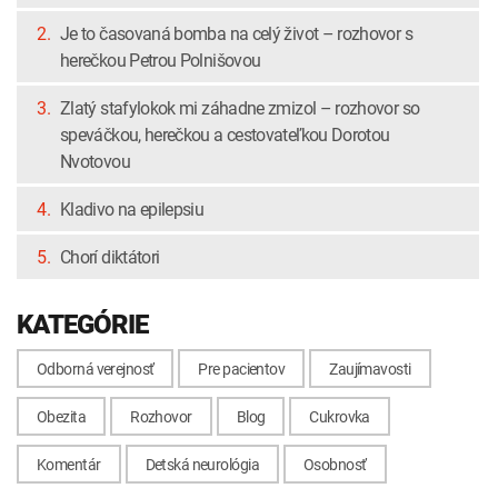
2.
Je to časovaná bomba na celý život – rozhovor s
herečkou Petrou Polnišovou
3.
Zlatý stafylokok mi záhadne zmizol – rozhovor so
speváčkou, herečkou a cestovateľkou Dorotou
Nvotovou
4.
Kladivo na epilepsiu
5.
Chorí diktátori
KATEGÓRIE
Odborná verejnosť
Pre pacientov
Zaujímavosti
Obezita
Rozhovor
Blog
Cukrovka
Komentár
Detská neurológia
Osobnosť