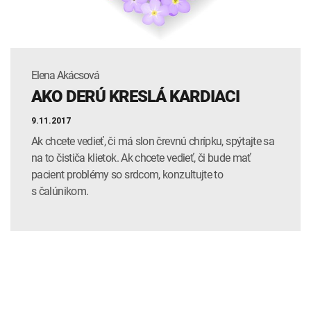
Elena Akácsová
AKO DERÚ KRESLÁ KARDIACI
9.11.2017
Ak chcete vedieť, či má slon črevnú chrípku, spýtajte sa
na to čističa klietok. Ak chcete vedieť, či bude mať
pacient problémy so srdcom, konzultujte to
s čalúnikom.