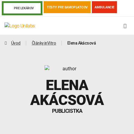
TESTY PRE SAMOPLATCOV
AMBULANCIE
PRE LEKÁROV
Úvod
Články inVitro
Elena Akácsová
ELENA
AKÁCSOVÁ
PUBLICISTKA
Genetika
Covid-19
Žiadanky a tlačivá
Výsledky vyšetrení
Kortizol
Odberová príručka