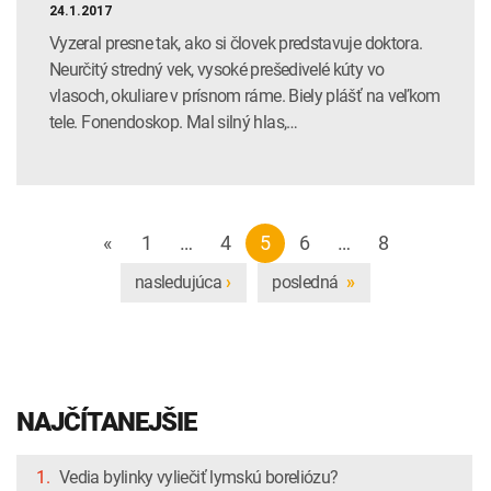
24.1.2017
Vyzeral presne tak, ako si človek predstavuje doktora.
Neurčitý stredný vek, vysoké prešedivelé kúty vo
vlasoch, okuliare v prísnom ráme. Biely plášť na veľkom
tele. Fonendoskop. Mal silný hlas,…
«
1
…
4
5
6
…
8
nasledujúca
posledná
›
»
NAJČÍTANEJŠIE
1.
Vedia bylinky vyliečiť lymskú boreliózu?