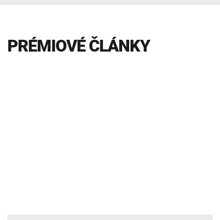
INTOLERANCIA POTRAVÍN
Lymská borelióza
Human papillomavirus (HPV)
PRÉMIOVÉ ČLÁNKY