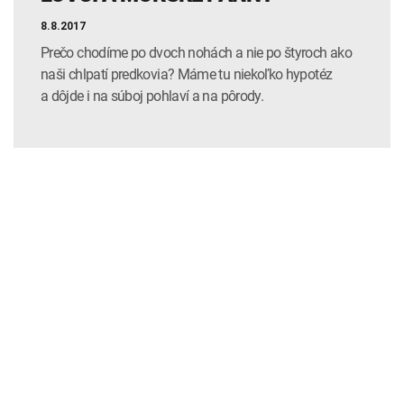
8.8.2017
Prečo chodíme po dvoch nohách a nie po štyroch ako
naši chlpatí predkovia? Máme tu niekoľko hypotéz
a dôjde i na súboj pohlaví a na pôrody.