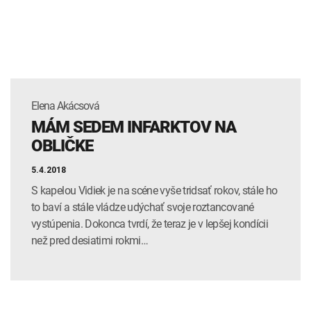
Elena Akácsová
MÁM SEDEM INFARKTOV NA
OBLIČKE
5.4.2018
S kapelou Vidiek je na scéne vyše tridsať rokov, stále ho
to baví a stále vládze udýchať svoje roztancované
vystúpenia. Dokonca tvrdí, že teraz je v lepšej kondícii
než pred desiatimi rokmi…