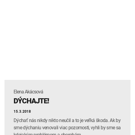
Elena Akácsová
DÝCHAJTE!
15.3.2018
Dýchať nás nikdy nikto neučil a to je veľká škoda. Ak by
sme dýchaniu venovali viac pozornosti, vyhli by sme sa
kdejakým problémom a chorobám.