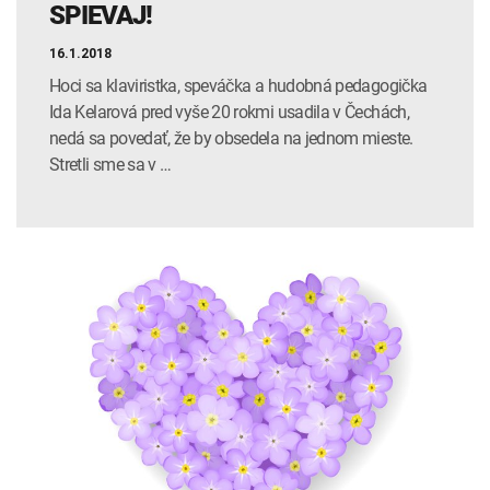
SPIEVAJ!
16.1.2018
Hoci sa klaviristka, speváčka a hudobná pedagogička
Ida Kelarová pred vyše 20 rokmi usadila v Čechách,
nedá sa povedať, že by obsedela na jednom mieste.
Stretli sme sa v …