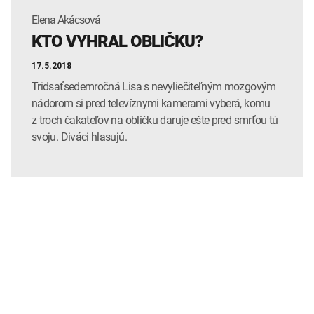
Elena Akácsová
KTO VYHRAL OBLIČKU?
17.5.2018
Tridsaťsedemročná Lisa s nevyliečiteľným mozgovým
nádorom si pred televíznymi kamerami vyberá, komu
z troch čakateľov na obličku daruje ešte pred smrťou tú
svoju. Diváci hlasujú.