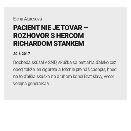
Elena Akácsová
PACIENT NIE JE TOVAR –
ROZHOVOR S HERCOM
RICHARDOM STANKEM
20.6.2017
Doobeda skúšal v SND, skúška sa pretiahla ďaleko cez
obed, takže len cigareta a fotenie pre náš časopis, hneď
na to ďalšia skúška na druhom konci Bratislavy, večer
verejná generálka v …