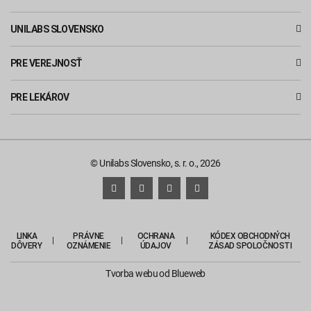
UNILABS SLOVENSKO
PRE VEREJNOSŤ
PRE LEKÁROV
© Unilabs Slovensko, s. r. o., 2026
LINKA
PRÁVNE
OCHRANA
KÓDEX OBCHODNÝCH
DÔVERY
OZNÁMENIE
ÚDAJOV
ZÁSAD SPOLOČNOSTI
Tvorba webu
od Blueweb