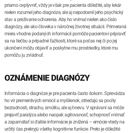
priamo ovplyvniť, vždy je však pre pacienta dôležité, aby lekár
nielen rozumel jeho diagnóze, ale aj nepodcenil jeho psychický
stav a prežívanie ochorenia. Aby ho vnímal nielen ako číslo
diagnózy, ale ako človeka v náročnej životnej situácii. Primeraná
miera vhodne podaných informácií pomôže pacientovi pripraviť
sa na liečbu a prípadné ťažkosti, ktoré sa počas nej či po jej
ukončení môžu objaviť a poskytne mu prostriedky, ktoré mu
pomôžu ju zvládnuť.
OZNÁMENIE DIAGNÓZY
Informácia o diagnóze je pre pacienta často šokom. Sprevádza
ho vír premenlivých emócií a myšlienok, striedajú sa pocity
bezradnosti, strachu, smútku, ale aj hnevu. V správaní sa môže
prejaviť paralýza alebo naopak agitovanosť, schopnosť vnímať
a zapamätať si ďalšie informácie je znížená – emócie vtedy na
určitý čas prekryjú všetky kognitívne funkcie. Preto je dôležité