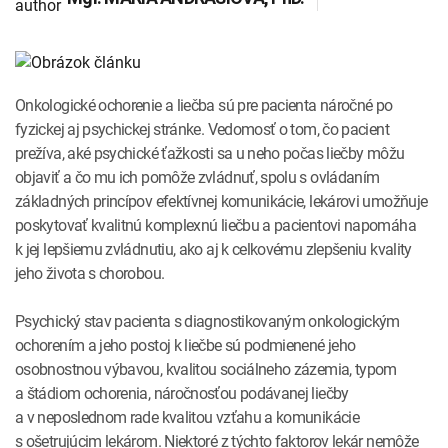
INTOLERANCIA POTRAVÍN
Lymská borelióza
Human papillomavirus (HPV)
Onkologické ochorenie a liečba sú pre pacienta náročné po
fyzickej aj psychickej stránke. Vedomosť o tom, čo pacient
prežíva, aké psychické ťažkosti sa u neho počas liečby môžu
objaviť a čo mu ich pomôže zvládnuť, spolu s ovládaním
základných princípov efektívnej komunikácie, lekárovi umožňuje
poskytovať kvalitnú komplexnú liečbu a pacientovi napomáha
k jej lepšiemu zvládnutiu, ako aj k celkovému zlepšeniu kvality
jeho života s chorobou.
Psychický stav pacienta s diagnostikovaným onkologickým
ochorením a jeho postoj k liečbe sú podmienené jeho
osobnostnou výbavou, kvalitou sociálneho zázemia, typom
a štádiom ochorenia, náročnosťou podávanej liečby
a v neposlednom rade kvalitou vzťahu a komunikácie
s ošetrujúcim lekárom. Niektoré z týchto faktorov lekár nemôže