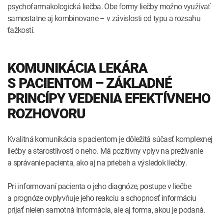
psychofarmakologická liečba. Obe formy liečby možno využívať
samostatne aj kombinovane – v závislosti od typu a rozsahu
ťažkostí.
KOMUNIKÁCIA LEKÁRA
S PACIENTOM – ZÁKLADNÉ
PRINCÍPY VEDENIA EFEKTÍVNEHO
ROZHOVORU
Kvalitná komunikácia s pacientom je dôležitá súčasť komplexnej
liečby a starostlivosti o neho. Má pozitívny vplyv na prežívanie
a správanie pacienta, ako aj na priebeh a výsledok liečby.
Pri informovaní pacienta o jeho diagnóze, postupe v liečbe
a prognóze ovplyvňuje jeho reakciu a schopnosť informáciu
prijať nielen samotná informácia, ale aj forma, akou je podaná.