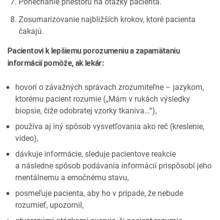
Ponechanie priestoru na otázky pacienta.
Zosumarizovanie najbližších krokov, ktoré pacienta
čakajú.
Pacientovi k lepšiemu porozumeniu a zapamätaniu
informácií pomôže, ak lekár:
hovorí o závažných správach zrozumiteľne – jazykom,
ktorému pacient rozumie („Mám v rukách výsledky
biopsie, čiže odobratej vzorky tkaniva…“),
používa aj iný spôsob vysvetľovania ako reč (kreslenie,
video),
dávkuje informácie, sleduje pacientove reakcie
a následne spôsob podávania informácií prispôsobí jeho
mentálnemu a emočnému stavu,
posmeľuje pacienta, aby ho v prípade, že nebude
rozumieť, upozornil,