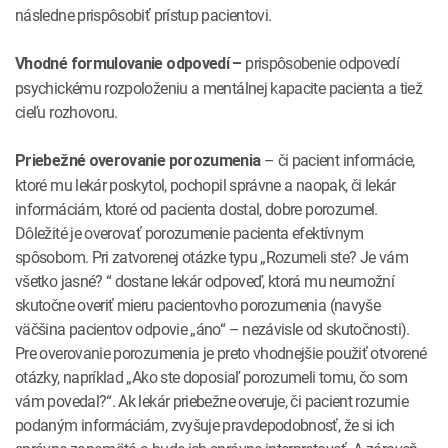
následne prispôsobiť prístup pacientovi.
prispôsobenie odpovedí
Vhodné formulovanie odpovedí –
psychickému rozpoloženiu a mentálnej kapacite pacienta a tiež
cieľu rozhovoru.
– či pacient informácie,
Priebežné overovanie porozumenia
ktoré mu lekár poskytol, pochopil správne a naopak, či lekár
informáciám, ktoré od pacienta dostal, dobre porozumel.
Dôležité je overovať porozumenie pacienta efektívnym
spôsobom. Pri zatvorenej otázke typu „Rozumeli ste? Je vám
všetko jasné? “ dostane lekár odpoveď, ktorá mu neumožní
skutočne overiť mieru pacientovho porozumenia (navyše
väčšina pacientov odpovie „áno“ – nezávisle od skutočnosti).
Pre overovanie porozumenia je preto vhodnejšie použiť otvorené
otázky, napríklad „Ako ste doposiaľ porozumeli tomu, čo som
vám povedal?“. Ak lekár priebežne overuje, či pacient rozumie
podaným informáciám, zvyšuje pravdepodobnosť, že si ich