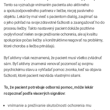
Tento sa vyznačuje vnímaním pacienta ako aktívneho
a spoluzodpovedného partnera v liečbe, nie jej pasívneho
objektu. Lekár by mal viesť s pacientom dialóg, zaujímať sa
o jeho pohľad na svoje zdravotné ťažkosti a zaangažovať ho do
procesu liečby. Takto nastavený pacient dokáže pozitívne
ovplyvňovať nielen svoje prežívanie ochorenia, ale aj kvalitu
spolupráce počas liečby a konštruktívne reagovať na problémy,
ktoré choroba a liečba prinášajú.
Byť aktívny však neznamená, že pacient musí všetko zvládnuť
sám. Byť aktívny znamená venovať pozornosť aj svojmu
psychickému stavu a vyhľadať pomoc zvonka, keď sa objavia
ťažkosti, ktoré pacient nezvláda vlastnými silami.
To, že pacient potrebuje odbornú pomoc, môže lekár
rozpoznať podľa viacerých signálov:
vnímanie a prežívanie skutočnosti ochorenia mu