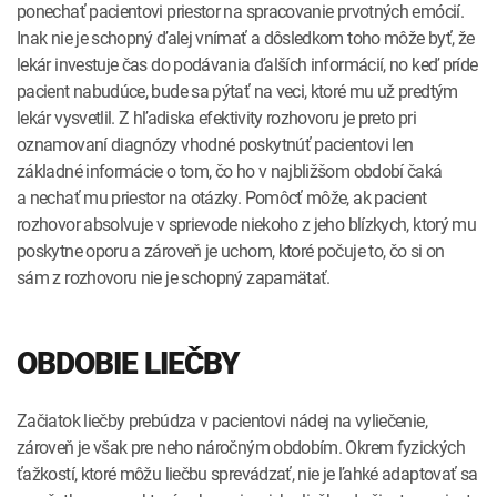
ponechať pacientovi priestor na spracovanie prvotných emócií.
Inak nie je schopný ďalej vnímať a dôsledkom toho môže byť, že
lekár investuje čas do podávania ďalších informácií, no keď príde
pacient nabudúce, bude sa pýtať na veci, ktoré mu už predtým
lekár vysvetlil. Z hľadiska efektivity rozhovoru je preto pri
oznamovaní diagnózy vhodné poskytnúť pacientovi len
základné informácie o tom, čo ho v najbližšom období čaká
a nechať mu priestor na otázky. Pomôcť môže, ak pacient
rozhovor absolvuje v sprievode niekoho z jeho blízkych, ktorý mu
poskytne oporu a zároveň je uchom, ktoré počuje to, čo si on
sám z rozhovoru nie je schopný zapamätať.
OBDOBIE LIEČBY
Začiatok liečby prebúdza v pacientovi nádej na vyliečenie,
zároveň je však pre neho náročným obdobím. Okrem fyzických
ťažkostí, ktoré môžu liečbu sprevádzať, nie je ľahké adaptovať sa