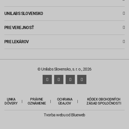
UNILABS SLOVENSKO
PRE VEREJNOSŤ
PRE LEKÁROV
© Unilabs Slovensko, s. r. o., 2026
LINKA
PRÁVNE
OCHRANA
KÓDEX OBCHODNÝCH
DÔVERY
OZNÁMENIE
ÚDAJOV
ZÁSAD SPOLOČNOSTI
Tvorba webu
od Blueweb