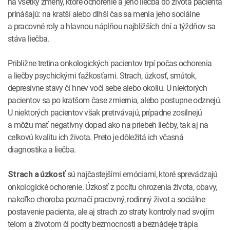
na všetky zmeny, ktoré ochorenie a jeho liečba do života pacienta
prinášajú: na kratší alebo dlhší čas sa menia jeho sociálne
a pracovné roly a hlavnou náplňou najbližších dní a týždňov sa
stáva liečba.
Približne tretina onkologických pacientov trpí počas ochorenia
a liečby psychickými ťažkosťami. Strach, úzkosť, smútok,
depresívne stavy či hnev voči sebe alebo okoliu. U niektorých
pacientov sa po kratšom čase zmiernia, alebo postupne odznejú.
U niektorých pacientov však pretrvávajú, prípadne zosilnejú
a môžu mať negatívny dopad ako na priebeh liečby, tak aj na
celkovú kvalitu ich života. Preto je dôležitá ich včasná
diagnostika a liečba.
sú najčastejšími emóciami, ktoré sprevádzajú
Strach a úzkosť
onkologické ochorenie. Úzkosť z pocitu ohrozenia života, obavy,
nakoľko choroba poznačí pracovný, rodinný život a sociálne
postavenie pacienta, ale aj strach zo straty kontroly nad svojím
telom a životom či pocity bezmocnosti a beznádeje trápia