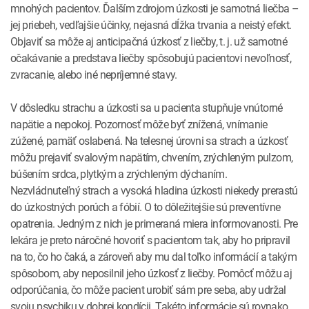
mnohých pacientov. Ďalším zdrojom úzkosti je samotná liečba –
jej priebeh, vedľajšie účinky, nejasná dĺžka trvania a neistý efekt.
Objaviť sa môže aj anticipačná úzkosť z liečby, t. j. už samotné
očakávanie a predstava liečby spôsobujú pacientovi nevoľnosť,
zvracanie, alebo iné nepríjemné stavy.
V dôsledku strachu a úzkosti sa u pacienta stupňuje vnútorné
napätie a nepokoj. Pozornosť môže byť znížená, vnímanie
zúžené, pamäť oslabená. Na telesnej úrovni sa strach a úzkosť
môžu prejaviť svalovým napätím, chvením, zrýchleným pulzom,
búšením srdca, plytkým a zrýchleným dýchaním.
Nezvládnuteľný strach a vysoká hladina úzkosti niekedy prerastú
do úzkostných porúch a fóbií. O to dôležitejšie sú preventívne
opatrenia. Jedným z nich je primeraná miera informovanosti. Pre
lekára je preto náročné hovoriť s pacientom tak, aby ho pripravil
na to, čo ho čaká, a zároveň aby mu dal toľko informácií a takým
spôsobom, aby neposilnil jeho úzkosť z liečby. Pomôcť môžu aj
odporúčania, čo môže pacient urobiť sám pre seba, aby udržal
svoju psychiku v dobrej kondícii. Takéto informácie sú rovnako