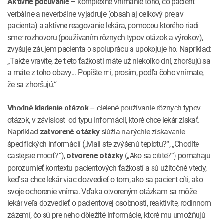
– komplexné vnímanie toho, čo pacient
Aktívne počúvanie
verbálne a neverbálne vyjadruje (obsah aj celkový prejav
pacienta) a aktívne reagovanie lekára, pomocou ktorého riadi
smer rozhovoru (používaním rôznych typov otázok a výrokov),
zvyšuje záujem pacienta o spoluprácu a upokojuje ho. Napríklad:
„Takže vravíte, že tieto ťažkosti máte už niekoľko dní, zhoršujú sa
a máte z toho obavy... Popíšte mi, prosím, podľa čoho vnímate,
že sa zhoršujú.“
– cielené používanie rôznych typov
Vhodné kladenie otázok
otázok, v závislosti od typu informácií, ktoré chce lekár získať.
Napríklad
slúžia na rýchle získavanie
zatvorené otázky
špecifických informácií („Mali ste zvýšenú teplotu?“, „Chodíte
častejšie močiť?“),
(„Ako sa cítite?“) pomáhajú
otvorené otázky
porozumieť kontextu pacientových ťažkostí a sú užitočné vtedy,
keď sa chce lekár viac dozvedieť o tom, ako sa pacient cíti, ako
svoje ochorenie vníma. Vďaka otvoreným otázkam sa môže
lekár veľa dozvedieť o pacientovej osobnosti, reaktivite, rodinnom
zázemí, čo sú pre neho dôležité informácie, ktoré mu umožňujú