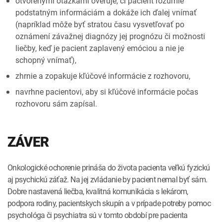
otvorenými otázkami overuje, či pacient rozumie
podstatným informáciám a dokáže ich ďalej vnímať
(napríklad môže byť stratou času vysvetľovať po
oznámení závažnej diagnózy jej prognózu či možnosti
liečby, keď je pacient zaplavený emóciou a nie je
schopný vnímať),
zhrnie a zopakuje kľúčové informácie z rozhovoru,
navrhne pacientovi, aby si kľúčové informácie počas
rozhovoru sám zapísal.
ZÁVER
Onkologické ochorenie prináša do života pacienta veľkú fyzickú
aj psychickú záťaž. Na jej zvládanie by pacient nemal byť sám.
Dobre nastavená liečba, kvalitná komunikácia s lekárom,
podpora rodiny, pacientskych skupín a v prípade potreby pomoc
psychológa či psychiatra sú v tomto období pre pacienta