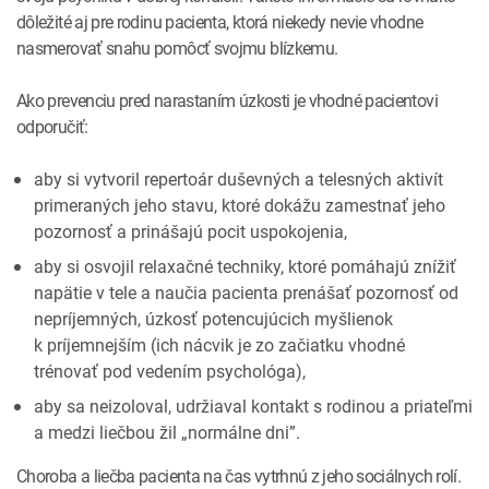
dôležité aj pre rodinu pacienta, ktorá niekedy nevie vhodne
nasmerovať snahu pomôcť svojmu blízkemu.
Ako prevenciu pred narastaním úzkosti je vhodné pacientovi
odporučiť:
aby si vytvoril repertoár duševných a telesných aktivít
primeraných jeho stavu, ktoré dokážu zamestnať jeho
pozornosť a prinášajú pocit uspokojenia,
aby si osvojil relaxačné techniky, ktoré pomáhajú znížiť
napätie v tele a naučia pacienta prenášať pozornosť od
nepríjemných, úzkosť potencujúcich myšlienok
k príjemnejším (ich nácvik je zo začiatku vhodné
trénovať pod vedením psychológa),
aby sa neizoloval, udržiaval kontakt s rodinou a priateľmi
a medzi liečbou žil „normálne dni”.
Choroba a liečba pacienta na čas vytrhnú z jeho sociálnych rolí.