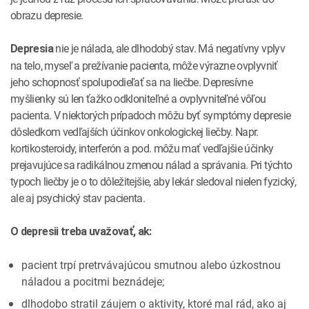
obrazu depresie.
nie je nálada, ale dlhodobý stav. Má negatívny vplyv
Depresia
na telo, myseľ a prežívanie pacienta, môže výrazne ovplyvniť
jeho schopnosť spolupodieľať sa na liečbe. Depresívne
myšlienky sú len ťažko odkloniteľné a ovplyvniteľné vôľou
pacienta. V niektorých prípadoch môžu byť symptómy depresie
dôsledkom vedľajších účinkov onkologickej liečby. Napr.
kortikosteroidy, interferón a pod. môžu mať vedľajšie účinky
prejavujúce sa radikálnou zmenou nálad a správania. Pri týchto
typoch liečby je o to dôležitejšie, aby lekár sledoval nielen fyzický,
ale aj psychický stav pacienta.
O depresii treba uvažovať, ak:
pacient trpí pretrvávajúcou smutnou alebo úzkostnou
náladou a pocitmi beznádeje;
dlhodobo stratil záujem o aktivity, ktoré mal rád, ako aj