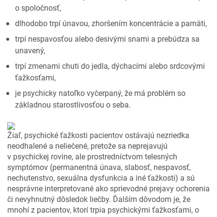
o spoločnosť,
dlhodobo trpí únavou, zhoršením koncentrácie a pamäti,
trpí nespavosťou alebo desivými snami a prebúdza sa
unavený,
trpí zmenami chuti do jedla, dýchacími alebo srdcovými
ťažkosťami,
je psychicky natoľko vyčerpaný, že má problém so
základnou starostlivosťou o seba.
Žiaľ, psychické ťažkosti pacientov ostávajú nezriedka
neodhalené a neliečené, pretože sa neprejavujú
v psychickej rovine, ale prostredníctvom telesných
symptómov (permanentná únava, slabosť, nespavosť,
nechutenstvo, sexuálna dysfunkcia a iné ťažkosti) a sú
nesprávne interpretované ako sprievodné prejavy ochorenia
či nevyhnutný dôsledok liečby. Ďalším dôvodom je, že
mnohí z pacientov, ktorí trpia psychickými ťažkosťami, o