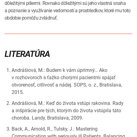
dôležitými piliermi. Rovnako dôležitými sú jeho vlastná snaha
a poznanie a využívanie vedomostí a prostriedkov, ktoré mu toto
obdobie pomôžu zvládnuť.
LITERATÚRA
Andrášiová, M.: Budem k vám úprimný… Ako
v rozhovoroch s ťažko chorými pacientmi spájať
otvorenosť, citlivosť a nádej. SOPS, o. z., Bratislava,
2015.
Andrášiová, M.: Keď do života vstúpi rakovina. Rady
a inšpirácie pre tých, ktorým do života vstúpila táto
choroba. Landy, Bratislava, 2009.
Back, A., Arnold, R., Tulsky, J.: Mastering
Communication with seriously ill Patients. Balancing