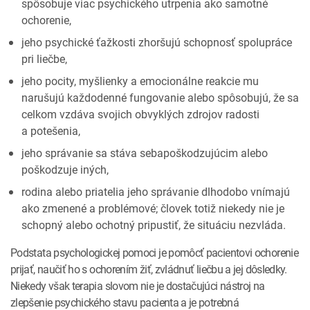
spôsobuje viac psychického utrpenia ako samotné
ochorenie,
jeho psychické ťažkosti zhoršujú schopnosť spolupráce
pri liečbe,
jeho pocity, myšlienky a emocionálne reakcie mu
narušujú každodenné fungovanie alebo spôsobujú, že sa
celkom vzdáva svojich obvyklých zdrojov radosti
a potešenia,
jeho správanie sa stáva sebapoškodzujúcim alebo
poškodzuje iných,
rodina alebo priatelia jeho správanie dlhodobo vnímajú
ako zmenené a problémové; človek totiž niekedy nie je
schopný alebo ochotný pripustiť, že situáciu nezvláda.
Podstata psychologickej pomoci je pomôcť pacientovi ochorenie
prijať, naučiť ho s ochorením žiť, zvládnuť liečbu a jej dôsledky.
Niekedy však terapia slovom nie je dostačujúci nástroj na
zlepšenie psychického stavu pacienta a je potrebná