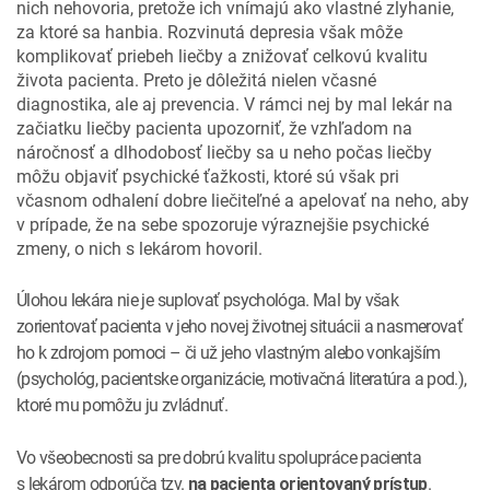
nich nehovoria, pretože ich vnímajú ako vlastné zlyhanie,
za ktoré sa hanbia. Rozvinutá depresia však môže
komplikovať priebeh liečby a znižovať celkovú kvalitu
života pacienta. Preto je dôležitá nielen včasné
diagnostika, ale aj prevencia. V rámci nej by mal lekár na
začiatku liečby pacienta upozorniť, že vzhľadom na
náročnosť a dlhodobosť liečby sa u neho počas liečby
môžu objaviť psychické ťažkosti, ktoré sú však pri
včasnom odhalení dobre liečiteľné a apelovať na neho, aby
v prípade, že na sebe spozoruje výraznejšie psychické
zmeny, o nich s lekárom hovoril.
Úlohou lekára nie je suplovať psychológa. Mal by však
zorientovať pacienta v jeho novej životnej situácii a nasmerovať
ho k zdrojom pomoci – či už jeho vlastným alebo vonkajším
(psychológ, pacientske organizácie, motivačná literatúra a pod.),
ktoré mu pomôžu ju zvládnuť.
Vo všeobecnosti sa pre dobrú kvalitu spolupráce pacienta
s lekárom odporúča tzv.
.
na pacienta orientovaný prístup