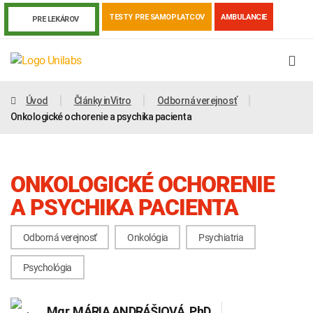
TESTY PRE SAMOPLATCOV
AMBULANCIE
PRE LEKÁROV
Úvod
Články inVitro
Odborná verejnosť
Onkologické ochorenie a psychika pacienta
ONKOLOGICKÉ OCHORENIE
A PSYCHIKA PACIENTA
Odborná verejnosť
Onkológia
Psychiatria
Genetika
Covid-19
Žiadanky a tlačivá
Psychológia
Výsledky vyšetrení
Kortizol
Odberová príručka
Mgr.
MÁRIA ANDRÁŠIOVÁ
, PhD.