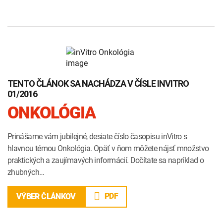
TENTO ČLÁNOK SA NACHÁDZA V ČÍSLE INVITRO
01/2016
ONKOLÓGIA
Prinášame vám jubilejné, desiate číslo časopisu inVitro s
hlavnou témou Onkológia. Opäť v ňom môžete nájsť množstvo
praktických a zaujímavých informácií. Dočítate sa napríklad o
zhubných…
PDF
VÝBER ČLÁNKOV