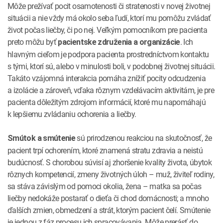
Môže prežívať pocit osamotenosti či stratenosti v novej životnej
situácii a nie vždy má okolo seba ľudí, ktorí mu pomôžu zvládať
život počas liečby, či po nej. Veľkým pomocníkom pre pacienta
preto môžu byť
. Ich
pacientske združenia a organizácie
hlavným cieľom je podpora pacienta prostredníctvom kontaktu
s tými, ktorí sú, alebo v minulosti boli, v podobnej životnej situácii.
Takáto vzájomná interakcia pomáha znížiť pocity odcudzenia
a izolácie a zároveň, vďaka rôznym vzdelávacím aktivitám, je pre
pacienta dôležitým zdrojom informácií, ktoré mu napomáhajú
k lepšiemu zvládaniu ochorenia a liečby.
sú prirodzenou reakciou na skutočnosť, že
Smútok a smútenie
pacient trpí ochorením, ktoré znamená stratu zdravia a neistú
budúcnosť. S chorobou súvisí aj zhoršenie kvality života, úbytok
rôznych kompetencií, zmeny životných úloh – muž, živiteľ rodiny,
sa stáva závislým od pomoci okolia, žena – matka sa počas
liečby nedokáže postarať o dieťa či chod domácnosti; a mnoho
ďalších zmien, obmedzení a strát, ktorým pacient čelí. Smútenie
je jednou z fáz procesu ich spracovávania. Môže prerásť do