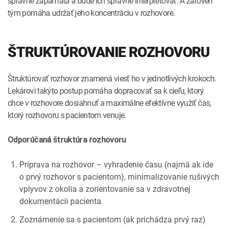
správne zapamätá a bude ich správne interpretovať. A zároveň
tým pomáha udržať jeho koncentráciu v rozhovore.
ŠTRUKTÚROVANIE ROZHOVORU
Štruktúrovať rozhovor znamená viesť ho v jednotlivých krokoch.
Lekárovi takýto postup pomáha dopracovať sa k cieľu, ktorý
chce v rozhovore dosiahnuť a maximálne efektívne využiť čas,
ktorý rozhovoru s pacientom venuje.
Odporúčaná štruktúra rozhovoru
Príprava na rozhovor – vyhradenie času (najmä ak ide
o prvý rozhovor s pacientom), minimalizovanie rušivých
vplyvov z okolia a zorientovanie sa v zdravotnej
dokumentácii pacienta.
Zoznámenie sa s pacientom (ak prichádza prvý raz)