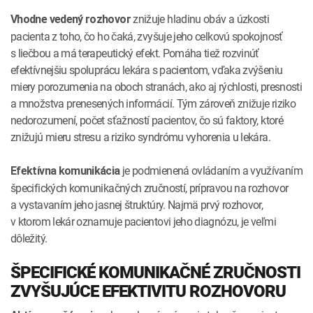
znižuje hladinu obáv a úzkosti
Vhodne vedený rozhovor
pacienta z toho, čo ho čaká, zvyšuje jeho celkovú spokojnosť
s liečbou a má terapeutický efekt. Pomáha tiež rozvinúť
efektívnejšiu spoluprácu lekára s pacientom, vďaka zvýšeniu
miery porozumenia na oboch stranách, ako aj rýchlosti, presnosti
a množstva prenesených informácií. Tým zároveň znižuje riziko
nedorozumení, počet sťažností pacientov, čo sú faktory, ktoré
znižujú mieru stresu a riziko syndrómu vyhorenia u lekára.
je podmienená ovládaním a využívaním
Efektívna komunikácia
špecifických komunikačných zručností, prípravou na rozhovor
a vystavaním jeho jasnej štruktúry. Najmä prvý rozhovor,
v ktorom lekár oznamuje pacientovi jeho diagnózu, je veľmi
dôležitý.
ŠPECIFICKÉ KOMUNIKAČNÉ ZRUČNOSTI
ZVYŠUJÚCE EFEKTIVITU ROZHOVORU