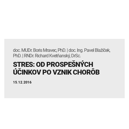
INTOLERANCIA POTRAVÍN
Lymská borelióza
Human papillomavirus (HPV)
doc. MUDr. Boris Mravec, PhD. | doc. Ing. Pavel Blažíček,
PhD. | RNDr. Richard Kvetňanský, DrSc.
STRES: OD PROSPEŠNÝCH
ÚČINKOV PO VZNIK CHORÔB
15.12.2016