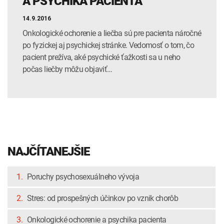
A PSYCHIKA PACIENTA
14.9.2016
Onkologické ochorenie a liečba sú pre pacienta náročné
po fyzickej aj psychickej stránke. Vedomosť o tom, čo
pacient prežíva, aké psychické ťažkosti sa u neho
počas liečby môžu objaviť…
NAJČÍTANEJŠIE
1.
Poruchy psychosexuálneho vývoja
2.
Stres: od prospešných účinkov po vznik chorôb
3.
Onkologické ochorenie a psychika pacienta