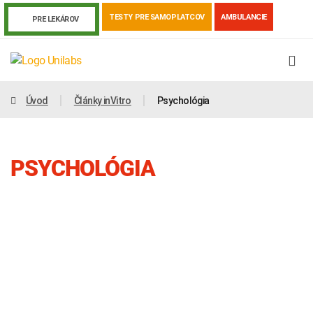
TESTY PRE SAMOPLATCOV
AMBULANCIE
PRE LEKÁROV
Úvod
Články inVitro
Psychológia
PSYCHOLÓGIA
Genetika
Covid-19
Žiadanky a tlačivá
Výsledky vyšetrení
Kortizol
Odberová príručka