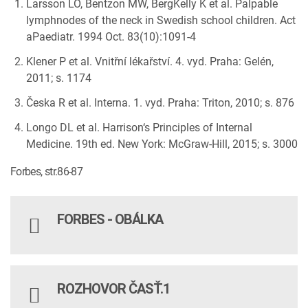
Larsson LO, Bentzon MW, BergKelly K et al. Palpable
lymphnodes of the neck in Swedish school children. Act
aPaediatr. 1994 Oct. 83(10):1091-4
Klener P et al. Vnitřní lékařství. 4. vyd. Praha: Gelén,
2011; s. 1174
Česka R et al. Interna. 1. vyd. Praha: Triton, 2010; s. 876
Longo DL et al. Harrison‘s Principles of Internal
Medicine. 19th ed. New York: McGraw-Hill, 2015; s. 3000
Forbes, str.86-87
FORBES - OBÁLKA
ROZHOVOR ČASŤ.1