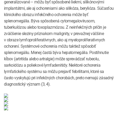
generalizované – môžu byť spôsobené liekmi, silikónovými
implantátmi, ale aj ochoreniami ako silikóza, berylióza. Súčasťou
klinického obrazu infekčného ochorenia môže byť
splenomegália. Býva spôsobená cytomegalovírusom,
tuberkulózou alebo toxoplazmózou. Z neinfekčných príčin je
zväčšenie sleziny príznakom malignity, v prevažnej väčšine
v obraze lymfoproliferatívnych, ako aj myeloproliferatívnych
ochorení. Systémové ochorenia môžu taktiež spôsobiť
splenomegáliu. Menej častá býva hepatomegália. Postihnutie
kĺbov (artritída alebo artralgie) môže sprevádzať rubeolu,
sarkoidózu a poliekové lymfadenitídy. Niektoré ochorenia
lymfatického systému sa môžu prejaviť febrilitami, ktoré sa
často vyskytujú pri infekčných chorobách, preto nemajú zásadný
diagnostický význam (3, 4).