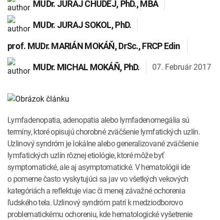
MUDr.
JURAJ CHUDEJ
, PhD., MBA
INTOLERANCIA POTRAVÍN
Lymská borelióza
MUDr.
JURAJ SOKOL
, PhD.
Human papillomavirus (HPV)
prof. MUDr.
MARIÁN MOKÁŇ
, DrSc., FRCP Edin
07. Február 2017
MUDr.
MICHAL MOKÁŇ
, PhD.
Lymfadenopatia, adenopatia alebo lymfadenomegália sú
termíny, ktoré opisujú chorobné zväčšenie lymfatických uzlín.
Uzlinový syndróm je lokálne alebo generalizované zväčšenie
lymfatických uzlín rôznej etiológie, ktoré môže byť
symptomatické, ale aj asymptomatické. V hematológii ide
o pomerne často vyskytujúci sa jav vo všetkých vekových
kategóriách a reflektuje viac či menej závažné ochorenia
ľudského tela. Uzlinový syndróm patrí k medziodborovo
problematickému ochoreniu, kde hematologické vyšetrenie