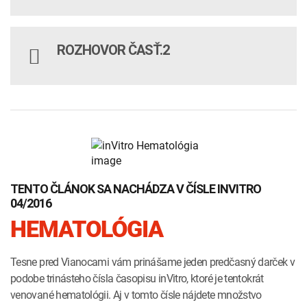
ROZHOVOR ČASŤ.2
TENTO ČLÁNOK SA NACHÁDZA V ČÍSLE INVITRO
04/2016
HEMATOLÓGIA
Tesne pred Vianocami vám prinášame jeden predčasný darček v
podobe trinásteho čísla časopisu inVitro, ktoré je tentokrát
venované hematológii. Aj v tomto čísle nájdete množstvo