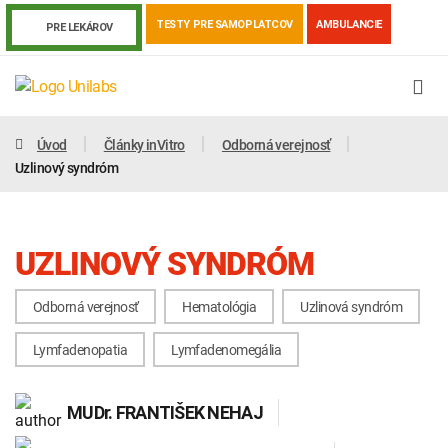
TESTY PRE SAMOPLATCOV
AMBULANCIE
PRE LEKÁROV
Úvod
Články inVitro
Odborná verejnosť
Uzlinový syndróm
UZLINOVÝ SYNDRÓM
Odborná verejnosť
Hematológia
Uzlinová syndróm
Lymfadenopatia
Lymfadenomegália
Genetika
Covid-19
Žiadanky a tlačivá
MUDr.
FRANTIŠEK NEHAJ
Výsledky vyšetrení
Kortizol
Odberová príručka