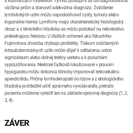
a kultivačných výsledkov. Týmito postupmi sa dá diagnostikovať
väčšina príčin a stanoviť adekvátna diagnóza. Zväčšenie
lymfatických uzlín môžu napodobňovať cysty, tumory alebo
inguinálne hernie. Lymfómy majú charakteristický histologický
obraz a z klinického hľadiska sa môžu podobať na nebolestivo
prebiehajúcu felinózu. U ďalších ochorení ako Kikuchiho-
Fujimotova choroba chýbajú protilátky. Tlakom zväčšených
intraabdominálnych uzlín môže dôjsť k odtlačeniu colon
sigmoideum alebo dolnej tretiny ureteru a k poruchám
vyprázdňovania. Niektoré ťažkosti lokalizované v pravom
hypogastriu môžu dokonca klinicky imponovať retrocekálnu
apendicitídu. Príčiny lymfadenopatií sú rôzne a z etiologického
hľadiska je dôležité určiť správneho vyvolávateľa, pretože
pacienta môžeme vyliečiť len na základe správnej diagnózy (1, 2,
3, 4).
ZÁVER