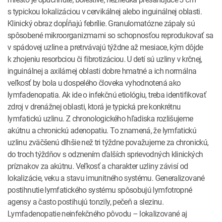
s typickou lokalizáciou v cervikálnej alebo inguinálnej oblasti.
Klinický obraz dopĺňajú febrílie. Granulomatózne zápaly sú
spôsobené mikroorganizmami so schopnosťou reprodukovať sa
v spádovej uzline a pretrvávajú týždne až mesiace, kým dôjde
k zhojeniu resorbciou či fibrotizáciou. U detí sú uzliny v krčnej,
inguinálnej a axilárnej oblasti dobre hmatné a ich normálna
veľkosť by bola u dos­pelého človeka vyhodnotená ako
lymfadenopatia. Ak ide o infekčnú etiológiu, treba identifikovať
zdroj v drenážnej oblasti, ktorá je typická pre konkrétnu
lymfatickú uzlinu. Z chronologického hľadiska rozlišujeme
akútnu a chronickú adenopatiu. To znamená, že lymfatickú
uzlinu zväčšenú dlhšie než tri týždne považujeme za chronickú,
do troch týždňov s odznením ďalších sprievodných klinických
príznakov za akútnu. Veľkosť a charakter uzliny závisí od
lokalizácie, veku a stavu imunitného systému. Generalizované
postihnutie lymfatického systému spôsobujú lymfotropné
agensy a často postihujú tonzily, pečeň a slezinu.
Lymfadenopatie neinfekčného pôvodu – lokalizované aj