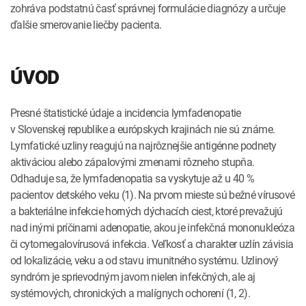
zohráva podstatnú časť správnej formulácie diagnózy a určuje
ďalšie smerovanie liečby pacienta.
ÚVOD
Presné štatistické údaje a incidencia lymfadenopatie
v Slovenskej republike a európskych krajinách nie sú známe.
Lymfatické uzliny reagujú na najrôznejšie antigénne podnety
aktiváciou alebo zápalovými zmenami rôzneho stupňa.
Odhaduje sa, že lymfadenopatia sa vyskytuje až u 40 %
pacientov detského veku (1). Na prvom mieste sú bežné vírusové
a bakteriálne infekcie horných dýchacích ciest, ktoré prevažujú
nad inými príčinami adenopatie, akou je infekčná mononukleóza
či cytomegalovírusová infekcia. Veľkosť a charakter uzlín závisia
od lokalizácie, veku a od stavu imunitného systému. Uzlinový
syndróm je sprievodným javom nielen infekčných, ale aj
systémových, chronických a malígnych ochorení (1, 2).