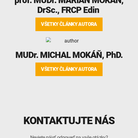
prof. MUDr.
MARIÁN MOKÁŇ
,
DrSc., FRCP Edin
VŠETKY ČLÁNKY AUTORA
MUDr.
MICHAL MOKÁŇ
, PhD.
VŠETKY ČLÁNKY AUTORA
KONTAKTUJTE NÁS
Neviete nájsť odpoveď na vaše otázky?