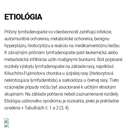
ETIOLÓGIA
Príčiny lymfadenopatie vo všeobecnosti zahŕňajú infekcie,
autoimunitné ochorenia, metabolické ochorenia, benígnu
hyperpláziu, histiocytózu a reakciu na medikamentóznu liečbu.
K závažným príčinám lymfadenopatie patrí leukemická alebo
metastatická infiltrácia uzlín malígnymi bunkami. Boli popísané
rozdiely výskytu lymfadenopatie na základe rasy, napríklad
Kikuchiho-Fujimotova choroba u ázijskej rasy (histiocytová
nekrotizujúca lymfadenitída) a sarkoidóza u čiernej rasy. Tieto
vzácnejšie prípady môžu byť asociované k určitým etnickým
skupinám. Na základe pohlavia neboli zaznamenané rozdiely.
Etiológia uzlinového syndrómu je rozsiahla, preto je prehľadne
uvedená v Tabuľkách č. 1 a 2 (3, 4).