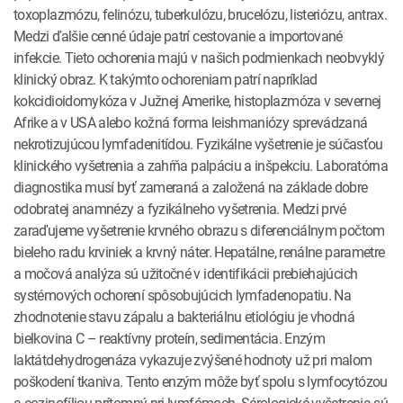
toxoplazmózu, felinózu, tuberkulózu, brucelózu, listeriózu, antrax.
Medzi ďalšie cenné údaje patrí cestovanie a importované
infekcie. Tieto ochorenia majú v našich podmienkach neobvyklý
klinický obraz. K takýmto ochoreniam patrí napríklad
kokcidioidomykóza v Južnej Amerike, histoplazmóza v severnej
Afrike a v USA alebo kožná forma leishmaniózy sprevádzaná
nekrotizujúcou lymfadenitídou. Fyzikálne vyšetrenie je súčasťou
klinického vyšetrenia a zahŕňa palpáciu a inšpekciu. Laboratórna
diagnostika musí byť zameraná a založená na základe dobre
odobratej anamnézy a fyzikálneho vyšetrenia. Medzi prvé
zaraďujeme vyšetrenie krvného obrazu s diferenciálnym počtom
bieleho radu krviniek a krvný náter. Hepatálne, renálne parametre
a močová analýza sú užitočné v identifikácii prebiehajúcich
systémových ochorení spôsobujúcich lymfadenopatiu. Na
zhodnotenie stavu zápalu a bakteriálnu etiológiu je vhodná
bielkovina C – reaktívny proteín, sedimentácia. Enzým
laktátdehydrogenáza vykazuje zvýšené hodnoty už pri malom
poškodení tkaniva. Tento enzým môže byť spolu s lymfocytózou
a eozinofíliou prítomný pri lymfómoch. Sérologické vyšetrenia sú