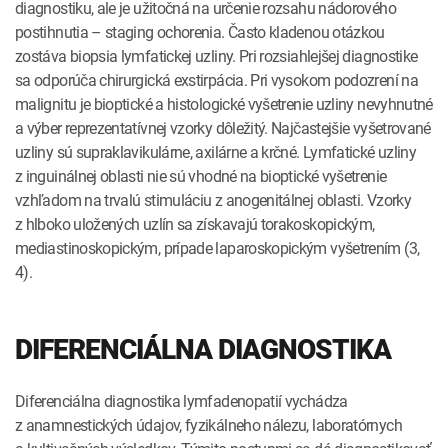
diagnostiku, ale je užitočná na určenie rozsahu nádorového
postihnutia – staging ochorenia. Často kladenou otázkou
zostáva biopsia lymfatickej uzliny. Pri rozsiahlejšej diagnostike
sa odporúča chirurgická exstirpácia. Pri vysokom podozrení na
malignitu je bioptické a histologické vyšetrenie uzliny nevyhnutné
a výber reprezentatívnej vzorky dôležitý. Najčastejšie vyšetrované
uzliny sú supraklavikulárne, axilárne a krčné. Lymfatické uzliny
z inguinálnej oblasti nie sú vhodné na bioptické vyšetrenie
vzhľadom na trvalú stimuláciu z anogenitálnej oblasti. Vzorky
z hlboko uložených uzlín sa získavajú torakoskopickým,
mediastinoskopickým, prípade laparoskopickým vyšetrením (3,
4).
DIFERENCIÁLNA DIAGNOSTIKA
Diferenciálna diagnostika lymfadenopatií vychádza
z anamnestických údajov, fyzikálneho nálezu, laboratórnych