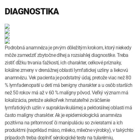
DIAGNOSTIKA
Podrobná anamnéza je prvým dôležitým krokom, ktorý niekedy
môže zamedziť zbytočne dlhej a rozsiahlej diagnostike. Treba
zistiť dĺžku trvania ťažkostí, ich charakter, celkové príznaky,
lokálne zmeny v drenážnej oblasti lymfatickej uzliny a liekovú
anamnézu. Vek pacienta je podstatný údaj, pretože viac než 80
% lymfadenopatií u detí má benígny charakter a u osôb starších
než 50 rokov má až v 60 % malígny pôvod. Veľký význam má
lokalizácia, pretože akékoľvek hmatateľné zväčšenie
lymfatických uzlín v supraklavikulárnej a pektorálnej oblasti má
často malígny charakter. Ak je epidemiologická anamnéza
pozitívna na prítomnosť či manipuláciu so zvieratami a ich
produktmi (napríklad mäso, mlieko, mliečne výrobky), v takýchto
prípadoch treba doplniť sérologické testy na tularémiu,