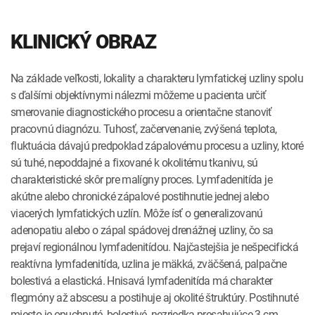
KLINICKÝ OBRAZ
Na základe veľkosti, lokality a charakteru lymfatickej uzliny spolu
s ďalšími objektívnymi nálezmi môžeme u pacienta určiť
smerovanie diagnostického procesu a orientačne stanoviť
pracovnú diagnózu. Tuhosť, začervenanie, zvýšená teplota,
fluktuácia dávajú predpoklad zápalovému procesu a uzliny, ktoré
sú tuhé, nepoddajné a fixované k okolitému tkanivu, sú
charakteristické skôr pre malígny proces. Lymfadenitída je
akútne alebo chronické zápalové postihnutie jednej alebo
viacerých lymfatických uzlín. Môže ísť o generalizovanú
adenopatiu alebo o zápal spádovej drenážnej uzliny, čo sa
prejaví regionálnou lymfadenitídou. Najčastejšia je nešpecifická
reaktívna lymfadenitída, uzlina je mäkká, zväčšená, palpačne
bolestivá a elastická. Hnisavá lymfadenitída má charakter
flegmóny až abscesu a postihuje aj okolité štruktúry. Postihnuté
miesto je opuchnuté, bolestivé, nezriedka presahujúce 3 cm