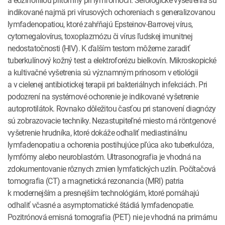
indikované najmä pri vírusových ochoreniach s generalizovanou
lymfadenopatiou, ktoré zahŕňajú Epsteinov-Barrovej vírus,
cytomegalovírus, toxoplazmózu či vírus ľudskej imunitnej
nedostatočnosti (HIV). K ďalším testom môžeme zaradiť
tuberkulínový kožný test a elektroforézu bielkovín. Mikroskopické
a kultivačné vyšetrenia sú významným prínosom v etiológii
a v cielenej antibiotickej terapii pri bakteriálnych infekciách. Pri
podozrení na systémové ochorenie je indikované vyšetrenie
autoprotilátok. Rovnako dôležitou časťou pri stanovení diagnózy
sú zobrazovacie techniky. Nezastupiteľné miesto má röntgenové
vyšetrenie hrudníka, ktoré dokáže odhaliť mediastinálnu
lymfadenopatiu a ochorenia postihujúce pľúca ako tuberkulóza,
lymfómy alebo neuroblastóm. Ultrasonografia je vhodná na
zdokumentovanie rôznych zmien lymfatických uzlín. Počítačová
tomografia (CT) a magnetická rezonancia (MRI) patria
k modernejším a presnejším technológiám, ktoré pomáhajú
odhaliť včasné a asymptomatické štádiá lymfadenopatie.
Pozitrónová emisná tomografia (PET) nie je vhodná na primárnu