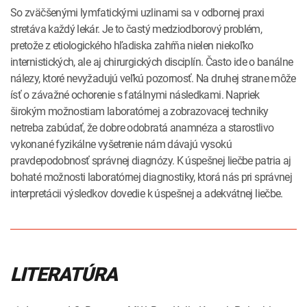
So zväčšenými lymfatickými uzlinami sa v odbornej praxi
stretáva každý lekár. Je to častý medziodborový problém,
pretože z etiologického hľadiska zahŕňa nielen niekoľko
internistických, ale aj chirurgických disciplín. Často ide o banálne
nálezy, ktoré nevyžadujú veľkú pozornosť. Na druhej strane môže
ísť o závažné ochorenie s fatálnymi následkami. Napriek
širokým možnostiam laboratórnej a zobrazovacej techniky
netreba zabúdať, že dobre odobratá anamnéza a starostlivo
vykonané fyzikálne vyšetrenie nám dávajú vysokú
pravdepodobnosť správnej diagnózy. K úspešnej liečbe patria aj
bohaté možnosti laboratórnej diagnostiky, ktorá nás pri správnej
interpretácii výsledkov dovedie k úspešnej a adekvátnej liečbe.
LITERATÚRA