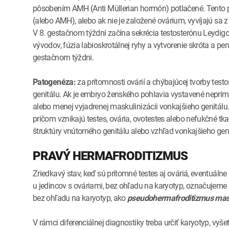
pôsobením AMH (Anti Müllerian hormón) potlačené. Tento p
(alebo AMH), alebo ak nie je založené ovárium, vyvíjajú sa 
V 8. gestačnom týždni začína sekrécia testosterónu Leydig
vývodov, fúzia labioskrotálnej ryhy a vytvorenie skróta a pe
gestačnom týždni.
Patogenéza:
za prítomnosti ovárií a chýbajúcej tvorby test
genitálu. Ak je embryo ženského pohlavia vystavené neprime
alebo menej vyjadrenej maskulinizácii vonkajšieho genitálu
pričom vznikajú testes, ovária, ovotestes alebo nefukčné tk
štruktúry vnútorného genitálu alebo vzhľad vonkajšieho geni
PRAVÝ HERMAFRODITIZMUS
Zriedkavý stav, keď sú prítomné testes aj ováriá, eventuálne
u jedincov s ováriami, bez ohľadu na karyotyp, označujeme
bez ohľadu na karyotyp, ako
pseudohermafroditizmus mas
V rámci diferenciálnej diagnostiky treba určiť karyotyp, vyš