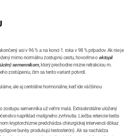
U
nčený asi v 96 % a na konci 1. roka v 98 % prípadov. Ak nie je
ožený mimo normálnu zostupnú cestu, hovoríme o
ektopii
júcim) semenníkom,
ktorý prechodne mizne retrakciou m.
ho zostúpeniu, čím sa tento variant potvrdí.
lárne, ale aj centrálne hormonálne, keď ide väčšinou
o zostupu semenníka už veľmi malá. Extraskrotálne uložený
nstvo napríklad malígneho zvrhnutia. Liečba retencie testis
annom kryptorchizme predchádza chirurgickej intervencii dôkaz
ydigove bunky produkujú testosterón). Ak sa nachádza