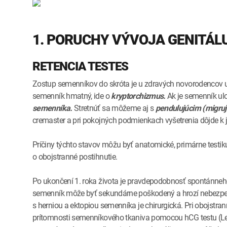
1. PORUCHY VÝVOJA GENITÁL
RETENCIA TESTES
Zostup semenníkov do skróta je u zdravých novorodencov uko
semenník hmatný, ide o
kryptorchizmus.
Ak je semenník ul
semenníka.
Stretnúť sa môžeme aj s
pendulujúcim (migru
cremaster a pri pokojných podmienkach vyšetrenia dôjde k je
Príčiny týchto stavov môžu byť anatomické, primárne testiku
o obojstranné postihnutie.
Po ukončení 1. roka života je pravdepodobnosť spontánneh
semenník môže byť sekundárne poškodený a hrozí nebezpeče
s herniou a ektopiou semenníka je chirurgická. Pri obojstr
prítomnosti semenníkového tkaniva pomocou hCG testu (Le