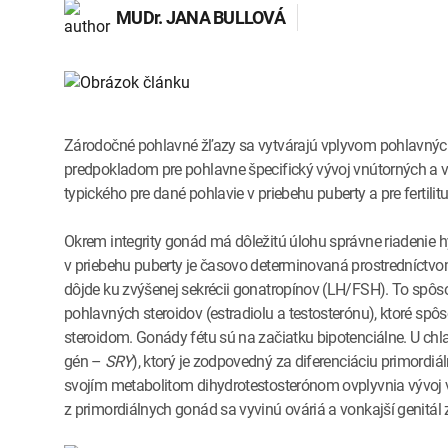
MUDr.
JANA BULLOVÁ
Zárodočné pohlavné žľazy sa vytvárajú vplyvom pohlavných
predpokladom pre pohlavne špecifický vývoj vnútorných a v
typického pre dané pohlavie v priebehu puberty a pre fertilitu
Okrem integrity gonád má dôležitú úlohu správne riadeni
v priebehu puberty je časovo determinovaná prostredníctvom
dôjde ku zvýšenej sekrécii gonatropínov (LH/FSH). To spôs
pohlavných steroidov (estradiolu a testosterónu), ktoré s
steroidom. Gonády fétu sú na začiatku bipotenciálne. U c
gén –
SRY
), ktorý je zodpovedný za diferenciáciu primordiá
svojím metabolitom dihydrotestosterónom ovplyvnia vývo
z primordiálnych gonád sa vyvinú ováriá a vonkajší genitál