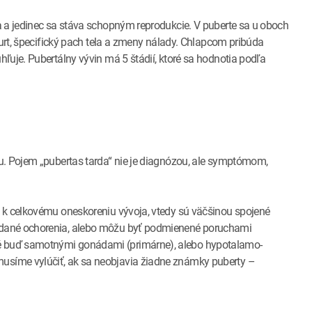
a a jedinec sa stáva schopným reprodukcie. V puberte sa u oboch
purt, špecifický pach tela a zmeny nálady. Chlapcom pribúda
ľuje. Pubertálny vývin má 5 štádií, ktoré sa hodnotia podľa
u. Pojem „pubertas tarda“ nie je diagnózou, ale symptómom,
 k celkovému oneskoreniu vývoja, vtedy sú väčšinou spojené
 dané ochorenia, alebo môžu byť podmienené poruchami
 buď samotnými gonádami (primárne), alebo hypotalamo-
síme vylúčiť, ak sa neobjavia žiadne známky puberty –