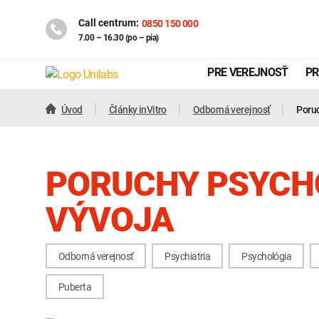
Call centrum:
0850 150 000
7.00 – 16.30 (po – pia)
PRE VEREJNOSŤ
PR
Úvod
Články inVitro
Odborná verejnosť
Poru
PORUCHY PSYCH
VÝVOJA
Odborná verejnosť
Psychiatria
Psychológia
Genetika
Covid-19
Puberta
INTOLERANCIA POTRAVÍN