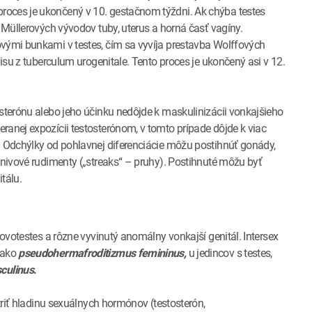
roces je ukončený v 10. gestačnom týždni. Ak chýba testes
z Müllerových vývodov tuby, uterus a horná časť vagíny.
ovými bunkami v testes, čím sa vyvíja prestavba Wolffových
nisu z tuberculum urogenitale. Tento proces je ukončený asi v 12.
osterónu alebo jeho účinku nedôjde k maskulinizácii vonkajšieho
ranej expozícii testosterónom, v tomto prípade dôjde k viac
. Odchýlky od pohlavnej diferenciácie môžu postihnúť gonády,
anivové rudimenty („streaks“ – pruhy). Postihnuté môžu byť
tálu.
 ovotestes a rôzne vyvinutý anomálny vonkajší genitál. Intersex
 ako
pseudohermafroditizmus femininus,
u jedincov s testes,
culinus
.
etriť hladinu sexuálnych hormónov (testosterón,