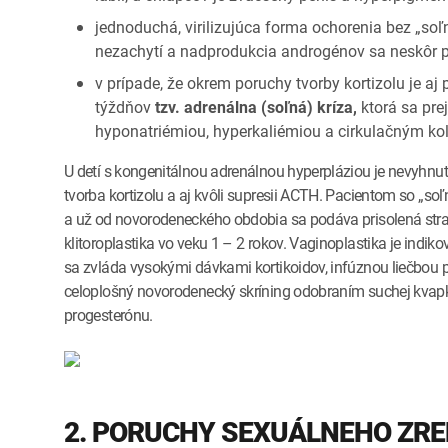
jednoduchá, virilizujúca forma ochorenia bez „soľ
nezachytí a nadprodukcia androgénov sa neskôr p
v prípade, že okrem poruchy tvorby kortizolu je aj
týždňov
tzv. adrenálna (soľná) kríza,
ktorá sa pre
hyponatriémiou, hyperkaliémiou a cirkulačným k
U detí s kongenitálnou adrenálnou hyperpláziou je nevyhnut
tvorba kortizolu a aj kvôli supresii ACTH. Pacientom so „so
a už od novorodeneckého obdobia sa podáva prisolená strav
klitoroplastika vo veku 1 – 2 rokov. Vaginoplastika je indik
sa zvláda vysokými dávkami kortikoidov, infúznou liečbou p
celoplošný novorodenecký skríning odobraním suchej kvapky
progesterónu.
2. PORUCHY SEXUÁLNEHO ZRE