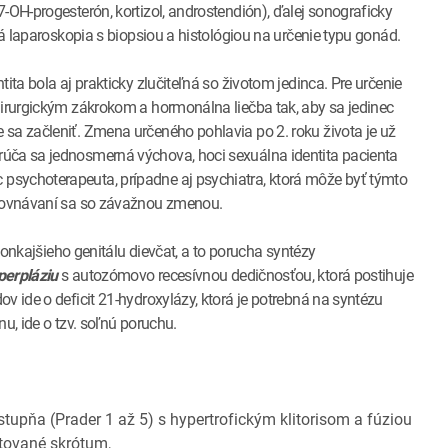
-OH-progesterón, kortizol, androstendión), ďalej sonograficky
ká laparoskopia s biopsiou a histológiou na určenie typu gonád.
ita bola aj prakticky zlučiteľná so životom jedinca. Pre určenie
hirurgickým zákrokom a hormonálna liečba tak, aby sa jedinec
sa začleniť. Zmena určeného pohlavia po 2. roku života je už
rúča sa jednosmerná výchova, hoci sexuálna identita pacienta
psychoterapeuta, prípadne aj psychiatra, ktorá môže byť týmto
vyrovnávaní sa so závažnou zmenou.
 vonkajšieho genitálu dievčat, a to porucha syntézy
perpláziu
s autozómovo recesívnou dedičnosťou, ktorá postihuje
v ide o deficit 21-hydroxylázy, ktorá je potrebná na syntézu
u, ide o tzv. soľnú poruchu.
 stupňa (Prader 1 až 5) s hypertrofickým klitorisom a fúziou
ntované skrótum,