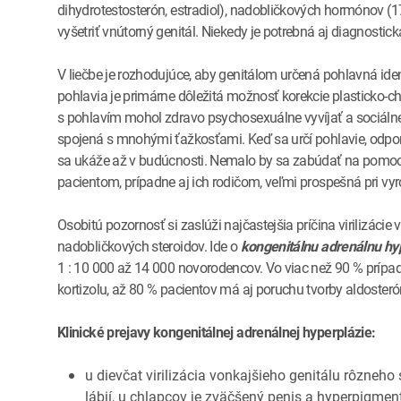
dihydrotestosterón, estradiol), nadobličkových hormónov (17
vyšetriť vnútorný genitál. Niekedy je potrebná aj diagnostic
V liečbe je rozhodujúce, aby genitálom určená pohlavná ident
pohlavia je primárne dôležitá možnosť korekcie plasticko-c
s pohlavím mohol zdravo psychosexuálne vyvíjať a sociálne 
spojená s mnohými ťažkosťami. Keď sa určí pohlavie, odpo
sa ukáže až v budúcnosti. Nemalo by sa zabúdať na pomoc 
pacientom, prípadne aj ich rodičom, veľmi prospešná pri 
Osobitú pozornosť si zaslúži najčastejšia príčina virilizácie
nadobličkových steroidov. Ide o
kongenitálnu adrenálnu hy
1 : 10 000 až 14 000 novorodencov. Vo viac než 90 % prípado
kortizolu, až 80 % pacientov má aj poruchu tvorby aldosterón
Klinické prejavy kongenitálnej adrenálnej hyperplázie:
u dievčat virilizácia vonkajšieho genitálu rôzneho
lábií, u chlapcov je zväčšený penis a hyperpigme