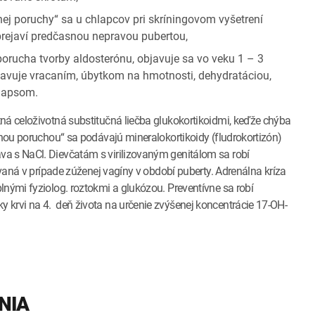
nej poruchy“ sa u chlapcov pri skríningovom vyšetrení
rejaví predčasnou nepravou pubertou,
 porucha tvorby aldosterónu, objavuje sa vo veku 1 – 3
javuje vracaním, úbytkom na hmotnosti, dehydratáciou,
olapsom.
ná celoživotná substitučná liečba glukokortikoidmi, keďže chýba
ľnou poruchou“ sa podávajú mineralokortikoidy (fludrokortizón)
a s NaCl. Dievčatám s virilizovaným genitálom sa robí
ovaná v prípade zúženej vagíny v období puberty. Adrenálna kríza
lnými fyziolog. roztokmi a glukózou. Preventívne sa robí
 krvi na 4. deň života na určenie zvýšenej koncentrácie 17-OH-
NIA