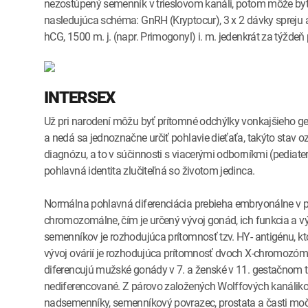
nezostúpený semenník v trieslovom kanáli, potom môže byť
nasledujúca schéma: GnRH (Kryptocur), 3 x 2 dávky spreju 
hCG, 1500 m. j. (napr. Primogonyl) i. m. jedenkrát za týždeň
INTERSEX
Už pri narodení môžu byť prítomné odchýlky vonkajšieho g
a nedá sa jednoznačne určiť pohlavie dieťaťa, takýto stav
diagnózu, a to v súčinnosti s viacerými odborníkmi (pediater,
pohlavná identita zlučiteľná so životom jedinca.
Normálna pohlavná diferenciácia prebieha embryonálne v p
chromozomálne, čím je určený vývoj gonád, ich funkcia a výv
semenníkov je rozhodujúca prítomnosť tzv. HY- antigénu, k
vývoj ovárií je rozhodujúca prítomnosť dvoch X-chromozó
diferencujú mužské gonády v 7. a ženské v 11. gestačnom tý
nediferencované. Z párovo založených Wolffových kanáliko
nadsemenníky, semenníkový povrazec, prostata a časti močov