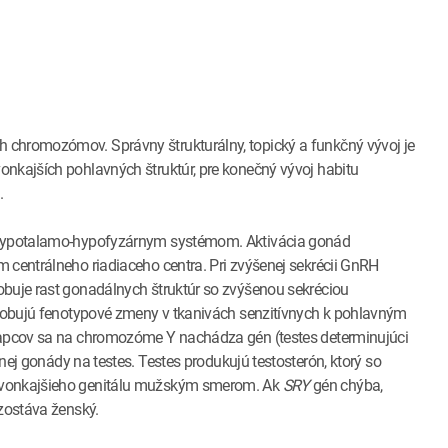
 chromozómov. Správny štrukturálny, topický a funkčný vývoj je
onkajších pohlavných štruktúr, pre konečný vývoj habitu
.
e hypotalamo-hypofyzárnym systémom. Aktivácia gonád
 centrálneho riadiaceho centra. Pri zvýšenej sekrécii GnRH
obuje rast gonadálnych štruktúr so zvýšenou sekréciou
pôsobujú fenotypové zmeny v tkanivách senzitívnych k pohlavným
hlapcov sa na chromozóme Y nachádza gén (testes determinujúci
lnej gonády na testes. Testes produkujú testosterón, ktorý so
j vonkajšieho genitálu mužským smerom. Ak
SRY
gén chýba,
 zostáva ženský.