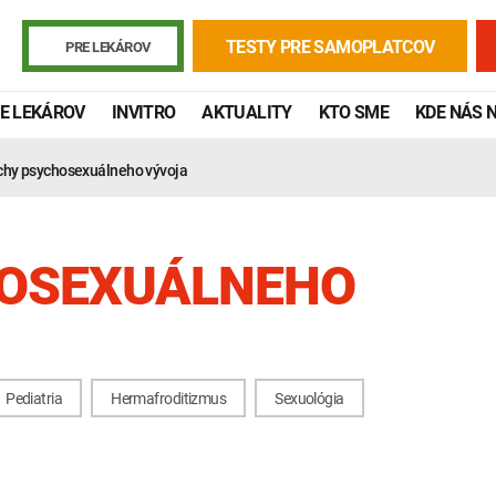
TESTY PRE SAMOPLATCOV
PRE LEKÁROV
E LEKÁROV
INVITRO
AKTUALITY
KTO SME
KDE NÁS 
chy psychosexuálneho vývoja
OSEXUÁLNEHO
Pediatria
Hermafroditizmus
Sexuológia
Žiadanky a tlačivá
Výsledky vyšetrení
Kortizol
Odberová
Lymská borelióza
Human papillomavirus (HPV)