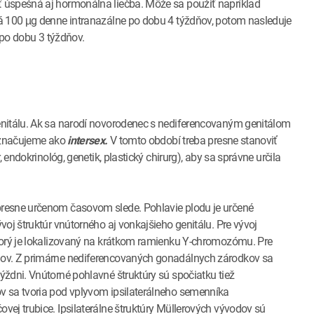
 úspešná aj hormonálna liečba. Môže sa použiť napríklad
á 100 µg denne intranazálne po dobu 4 týždňov, potom nasleduje
 po dobu 3 týždňov.
enitálu. Ak sa narodí novorodenec s nediferencovaným genitálom
 označujeme ako
intersex.
V tomto období treba presne stanoviť
 endokrinológ, genetik, plastický chirurg), aby sa správne určila
resne určenom časovom slede. Pohlavie plodu je určené
oj štruktúr vnútorného aj vonkajšieho genitálu. Pre vývoj
torý je lokalizovaný na krátkom ramienku Y-chromozómu. Pre
mov. Z primárne nediferencovaných gonadálnych zárodkov sa
ždni. Vnútorné pohlavné štruktúry sú spočiatku tiež
v sa tvoria pod vplyvom ipsilaterálneho semenníka
ej trubice. Ipsilaterálne štruktúry Müllerových vývodov sú