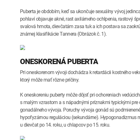
Puberta je obdobím, keď sa ukončuje sexuálny vývoj jedinc
pohlaví objavuje akné, rast axilárneho ochlpenia, rastový š
svalová hmota, dievčatám zasa tuk a ich postava sa zaokrúh
známej klasifikácie Tannera (Obrázok č. 1).
ONESKORENÁ PUBERTA
Pri oneskorenom vývoji dochádza k retardácii kostného vek
ktorý môže mať rôzne príčiny.
K oneskoreniu puberty môže dôjsť pri ochoreniach vedúcich
s malým vzrastom a s nápadnými príznakmi typickými pre
gonadálneho vývoja. Poruchy vývoja gonád sú podmienené
hypofyzárnou reguláciou (sekundárne). Hypogonadizmus mu
u dievčat po 14. roku, u chlapcov po 15. roku.