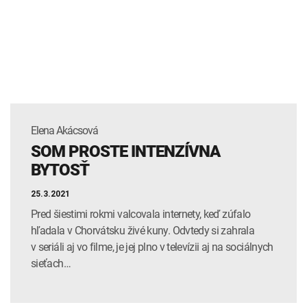
Elena Akácsová
SOM PROSTE INTENZÍVNA
BYTOSŤ
25.3.2021
Pred šiestimi rokmi valcovala internety, keď zúfalo
hľadala v Chorvátsku živé kuny. Odvtedy si zahrala
v seriáli aj vo filme, je jej plno v televízii aj na sociálnych
sieťach…