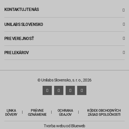
KONTAKTUJTE NÁS
UNILABS SLOVENSKO
PRE VEREJNOSŤ
PRE LEKÁROV
© Unilabs Slovensko, s. r. o., 2026
LINKA
PRÁVNE
OCHRANA
KÓDEX OBCHODNÝCH
DÔVERY
OZNÁMENIE
ÚDAJOV
ZÁSAD SPOLOČNOSTI
Tvorba webu
od Blueweb