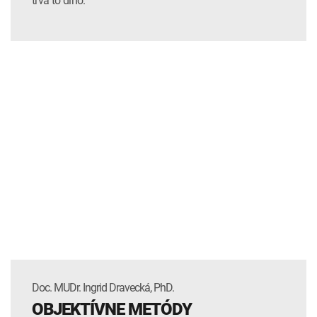
trvá to dlho.
Doc. MUDr. Ingrid Dravecká, PhD.
OBJEKTÍVNE METÓDY