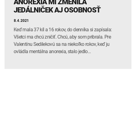
ANOREXIA MI ZMENILA
JEDÁLNIČEK AJ OSOBNOSŤ
8.4.2021
Keď mala 37 kíl a 16 rokov, do denníka si zapísala:
Všetci ma chcú zničiť. Chcú, aby som pribrala. Pre
Valentínu Sedilekovú sa na niekoľko rokov, keď ju
ovládla mentálna anorexia, stalo jedlo…