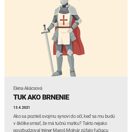
jemu a jeho tímu znížiť cholesterol v potravinách a s
prezidentkou Slovenskej spoločnosti praktickej obezitológie –
doc. Máriou Belovičovou zas rozoberieme stravovacie návyky
Slovákov.
Odbornú časť dopĺňajú okrem iného blogy od našich
prispievateľov či komentár. Prostredníctvom rozhovoru vám
predstavíme Ing. Gabriela Gajdoša, ktorý vedie naše IT oddelenie
a porozprával nám nielen o digitalizácii a trendoch
v zdravotníctve, ale prezradil aj niečo viac o sebe. Intenzívne
žijúca Evelyn sa nám zas zverila so svojimi zážitkami
a životnými postojmi a tiež prezradila, na koho v živote najviac
Elena Akácsová
dá.
TUK AKO BRNENIE
Prajeme vám príjemné čítanie!
13.4.2021
Ako sa pozrieš svojmu synovi do očí, keď sa mu budú
v škôlke smiať, že má tučnú matku? Takto nejako
povzbudzoval tréner Maroš Molnár zúfalo fučiacu