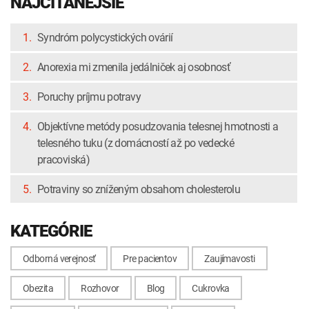
NAJČÍTANEJŠIE
1.
Syndróm polycystických ovárií
2.
Anorexia mi zmenila jedálniček aj osobnosť
3.
Poruchy príjmu potravy
4.
Objektívne metódy posudzovania telesnej hmotnosti a
telesného tuku (z domácností až po vedecké
pracoviská)
5.
Potraviny so zníženým obsahom cholesterolu
KATEGÓRIE
Odborná verejnosť
Pre pacientov
Zaujímavosti
Obezita
Rozhovor
Blog
Cukrovka