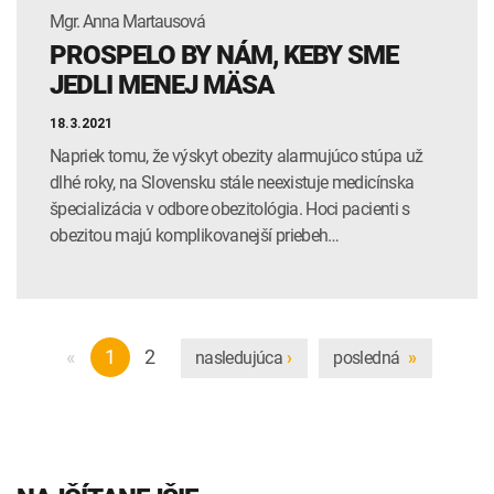
Mgr. Anna Martausová
PROSPELO BY NÁM, KEBY SME
JEDLI MENEJ MÄSA
18.3.2021
Napriek tomu, že výskyt obezity alarmujúco stúpa už
dlhé roky, na Slovensku stále neexistuje medicínska
špecializácia v odbore obezitológia. Hoci pacienti s
obezitou majú komplikovanejší priebeh…
«
1
2
nasledujúca
posledná
›
»