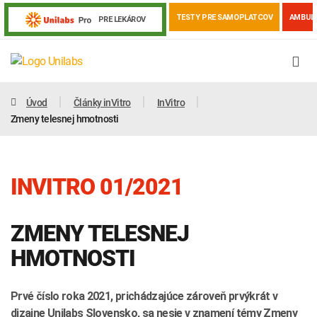
TESTY PRE SAMOPLATCOV
AMBUL
PRE LEKÁROV
Úvod
Články inVitro
InVitro
Zmeny telesnej hmotnosti
INVITRO 01/2021
ZMENY TELESNEJ
HMOTNOSTI
Genetika
Covid-19
Žiadanky a tlačivá
Prvé číslo roka 2021, prichádzajúce zároveň prvýkrát v
Výsledky vyšetrení
Kortizol
Odberová príručka
dizajne Unilabs Slovensko, sa nesie v znamení témy Zmeny