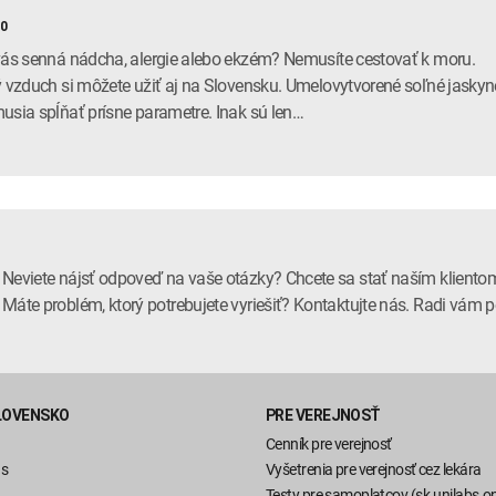
20
vás senná nádcha, alergie alebo ekzém? Nemusíte cestovať k moru.
ý vzduch si môžete užiť aj na Slovensku. Umelovytvorené soľné jaskyn
usia spĺňať prísne parametre. Inak sú len…
Neviete nájsť odpoveď na vaše otázky? Chcete sa stať naším kliento
Máte problém, ktorý potrebujete vyriešiť? Kontaktujte nás. Radi vá
LOVENSKO
PRE VEREJNOSŤ
Cenník pre verejnosť
ás
Vyšetrenia pre verejnosť cez lekára
Testy pre samoplatcov (sk.unilabs.on