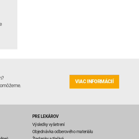
e
m?
VIAC INFORMÁCIÍ
m pomôžeme.
PRE LEKÁROV
Výsledky vyšetrení
Objednávka odberového materiálu
line)
Žiadanky a tlačivá