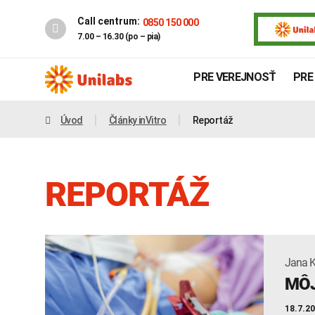
Call centrum:
0850 150 000
7.00 – 16.30 (po – pia)
PRE VEREJNOSŤ
PRE
Úvod
Články inVitro
Reportáž
REPORTÁŽ
Jana 
Genetika
Covid-19
MÔJ
INTOLERANCIA POTRAVÍN
18.7.2