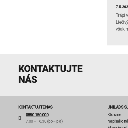
7.5.20
Trápi 
Liečiv
však m
KONTAKTUJTE
NÁS
KONTAKTUJTE NÁS
UNILABS S
Kto sme
0850 150 000
7.00 – 16.30 (po – pia)
Napísali o n
Manažment