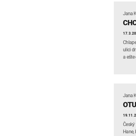
Jana 
CHC
17.3.2
Chlape
ulici 
a ešte
Jana 
OTU
19.11.
Český 
Hane, 