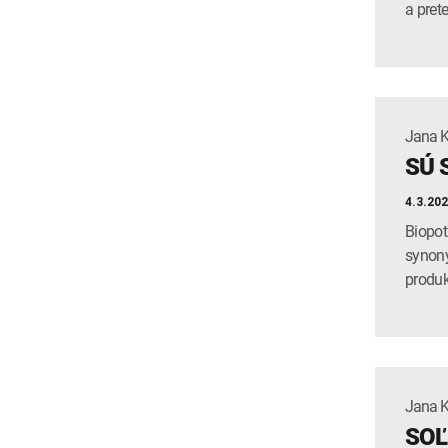
a pret
Jana 
SÚ 
4.3.20
Biopot
synony
produk
Jana 
SOĽ