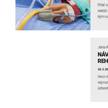
Prísť 
netúži 
kým sa
Jana 
NÁV
REH
30.3.2
Hoci m
nej ro
úzkosť