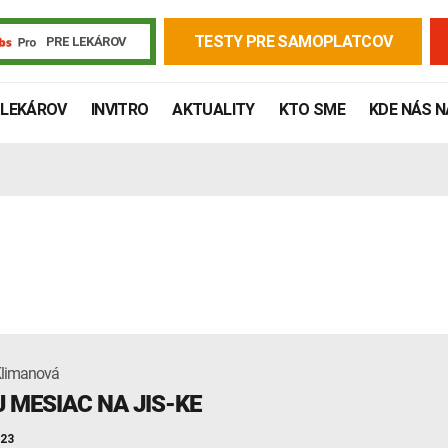
TESTY PRE SAMOPLATCOV
PRE LEKÁROV
 LEKÁROV
INVITRO
AKTUALITY
KTO SME
KDE NÁS 
Klimanová
Žiadanky a tlačivá
Výsledky vyšetrení
Kortizol
Odberová
 MESIAC NA JIS-KE
Lymská borelióza
Human papillomavirus (HPV)
023