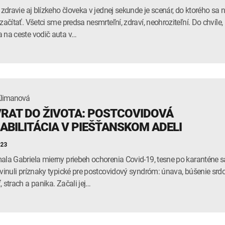
o zdravie aj blízkeho človeka v jednej sekunde je scenár, do ktorého sa n
začítať. Všetci sme predsa nesmrteľní, zdraví, neohroziteľní. Do chvíle,
 na ceste vodič auta v…
Klimanová
RAT DO ŽIVOTA: POSTCOVIDOVÁ
ABILITÁCIA V PIEŠŤANSKOM ADELI
023
ala Gabriela mierny priebeh ochorenia Covid-19, tesne po karanténe s
zvinuli príznaky typické pre postcovidový syndróm: únava, búšenie srdc
, strach a panika. Začali jej…