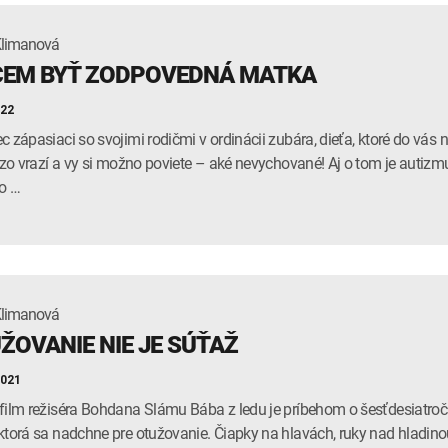
Klimanová
EM BYŤ ZODPOVEDNÁ MATKA
022
c zápasiaci so svojimi rodičmi v ordinácii zubára, dieťa, ktoré do vás 
drzo vrazí a vy si možno poviete – aké nevychované! Aj o tom je autizm
 o …
Klimanová
ŽOVANIE NIE JE SÚŤAŽ
2021
film režiséra Bohdana Slámu Bába z ledu je príbehom o šesťdesiatroč
ktorá sa nadchne pre otužovanie. Čiapky na hlavách, ruky nad hladin