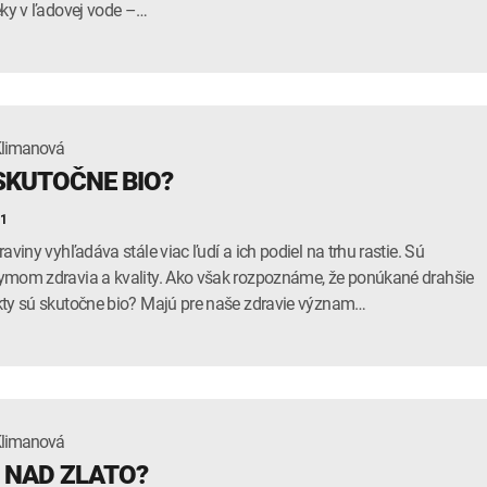
eky v ľadovej vode –…
Klimanová
SKUTOČNE BIO?
21
raviny vyhľadáva stále viac ľudí a ich podiel na trhu rastie. Sú
mom zdravia a kvality. Ako však rozpoznáme, že ponúkané drahšie
ty sú skutočne bio? Majú pre naše zdravie význam…
Klimanová
 NAD ZLATO?