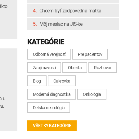
ikto
4.
Chcem byť zodpovedná matka
5.
Môj mesiac na JIS-ke
KATEGÓRIE
Odborná verejnosť
Pre pacientov
Zaujímavosti
Obezita
Rozhovor
Blog
Cukrovka
Moderná diagnostika
Onkológia
a u
a,
Detská neurológia
VŠETKY KATEGÓRIE