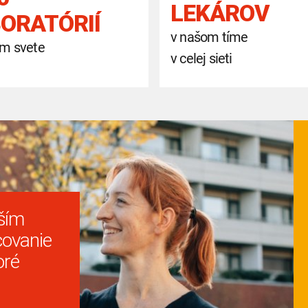
LEKÁROV
ORATÓRIÍ
v našom tíme
om svete
v celej sieti
ším
covanie
oré