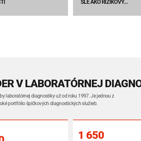
TI
SLE AKO RIZIKOVÝ…
DER V LABORATÓRNEJ DIAGN
y laboratórnej diagnostiky už od roku 1997. Je jednou z
roké portfólio špičkových diagnostických služieb.
1 650
0