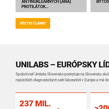
ANTINUKLEÁRNYCH (ANA)
BYTOS
PROTILÁTOK…
VŠETKY ČLÁNKY
UNILABS – EURÓPSKY LÍ
Spoločnosť Unilabs Slovensko poskytuje na Slovensku služb
najväčších diagnostických sietí laboratórií v Európe a má ši
237 MIL.
>20