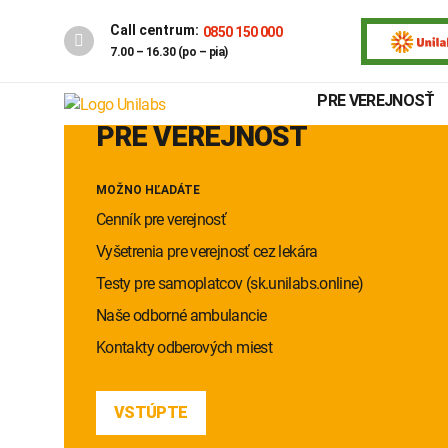
Call centrum:
0850 150 000
7.00 – 16.30 (po – pia)
PRE VEREJNOSŤ
PRE VEREJNOSŤ
MOŽNO HĽADÁTE
Cenník pre verejnosť
Vyšetrenia pre verejnosť cez lekára
Testy pre samoplatcov (sk.unilabs.online)
Naše odborné ambulancie
Kontakty odberových miest
Genetika
Covid-19
VSTÚPTE
INTOLERANCIA POTRAVÍN