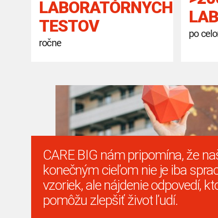
LABORATÓRNYCH
LAB
TESTOV
po cel
ročne
CARE BIG nám pripomína, že na
konečným cieľom nie je iba spra
vzoriek, ale nájdenie odpovedí, kt
pomôžu zlepšiť život ľudí.