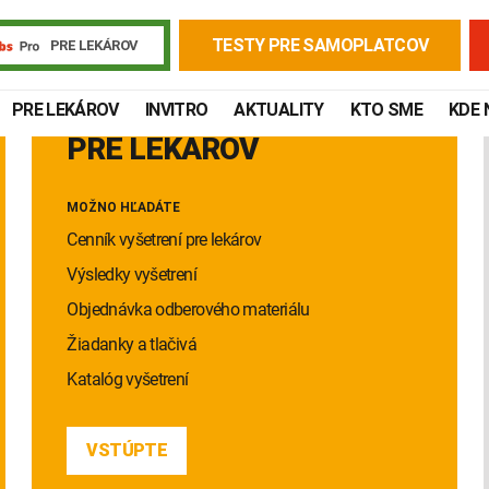
TESTY PRE SAMOPLATCOV
PRE LEKÁROV
PRE LEKÁROV
INVITRO
AKTUALITY
KTO SME
KDE 
PRE LEKÁROV
MOŽNO HĽADÁTE
Cenník vyšetrení pre lekárov
Výsledky vyšetrení
Objednávka odberového materiálu
Žiadanky a tlačivá
Katalóg vyšetrení
Žiadanky a tlačivá
Výsledky vyšetrení
Kortizol
Odberová
VSTÚPTE
Lymská borelióza
Human papillomavirus (HPV)