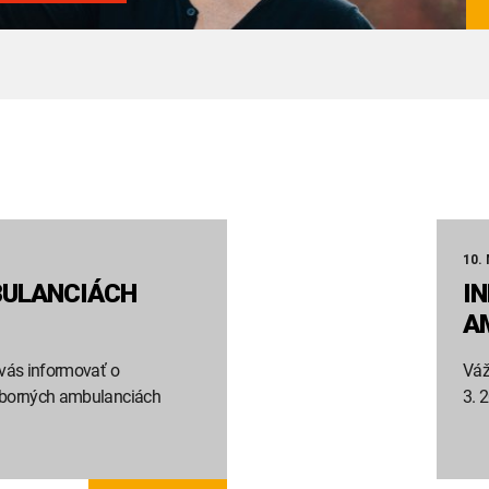
10.
BULANCIÁCH
I
A
 vás informovať o
Váž
odborných ambulanciách
3. 