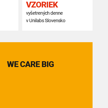
VZORIEK
vyšetrených denne
v Unilabs Slovensko
WE CARE BIG