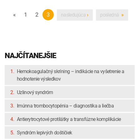
«
1
2
3
nasledujúca
posledná
›
»
NAJČÍTANEJŠIE
1.
Hemokoagulačný skríning – indikácie na vyšetrenie a
hodnotenie výsledkov
2.
Uzlinový syndróm
3.
Imúnna trombocytopénia – diagnostika a liečba
4.
Antierytrocytové protilátky a transfúzne komplikácie
5.
Syndróm lepivých doštičiek