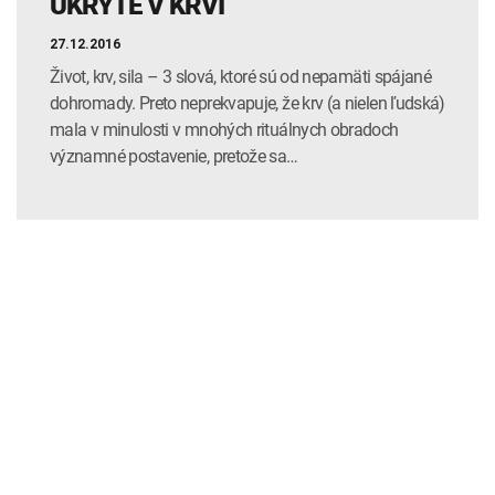
UKRYTÉ V KRVI
27.12.2016
Život, krv, sila – 3 slová, ktoré sú od nepamäti spájané
dohromady. Preto neprekvapuje, že krv (a nielen ľudská)
mala v minulosti v mnohých rituálnych obradoch
významné postavenie, pretože sa…