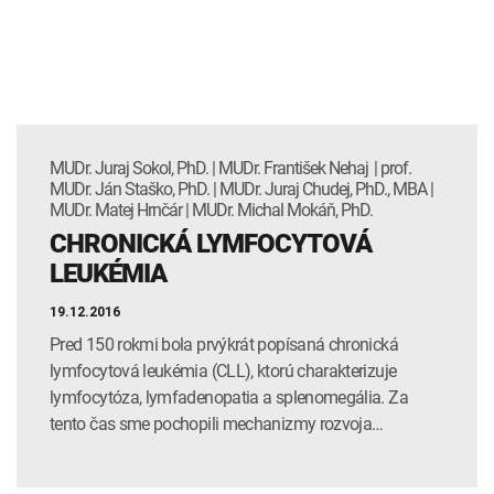
MUDr. Juraj Sokol, PhD. | MUDr. František Nehaj | prof.
MUDr. Ján Staško, PhD. | MUDr. Juraj Chudej, PhD., MBA |
MUDr. Matej Hrnčár | MUDr. Michal Mokáň, PhD.
CHRONICKÁ LYMFOCYTOVÁ
LEUKÉMIA
19.12.2016
Pred 150 rokmi bola prvýkrát popísaná chronická
lymfocytová leukémia (CLL), ktorú charakterizuje
lymfocytóza, lymfadenopatia a splenomegália. Za
tento čas sme pochopili mechanizmy rozvoja…