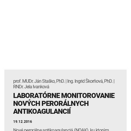
prof. MUDr. Ján Staško, PhD. | Ing. Ingrid Škorňová, PhD. |
RNDr. Jela Ivanková
LABORATÓRNE MONITOROVANIE
NOVÝCH PERORÁLNYCH
ANTIKOAGULANCIÍ
19.12.2016
Nové perorálne antikoagulanciá (NOAK), ku ktorým