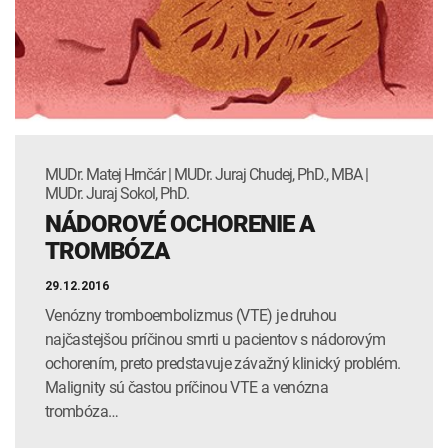
INTOLERANCIA POTRAVÍN
Lymská borelióza
Human papillomavirus (HPV)
MUDr. Matej Hrnčár | MUDr. Juraj Chudej, PhD., MBA |
MUDr. Juraj Sokol, PhD.
NÁDOROVÉ OCHORENIE A
TROMBÓZA
29.12.2016
Venózny tromboembolizmus (VTE) je druhou
najčastejšou príčinou smrti u pacientov s nádorovým
ochorením, preto predstavuje závažný klinický problém.
Malignity sú častou príčinou VTE a venózna
trombóza…