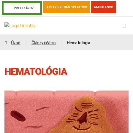
TESTY PRE SAMOPLATCOV
AMBULANCIE
PRE LEKÁROV
Úvod
Články inVitro
Hematológia
HEMATOLÓGIA
Genetika
Covid-19
Žiadanky a tlačivá
Výsledky vyšetrení
Kortizol
Odberová príručka