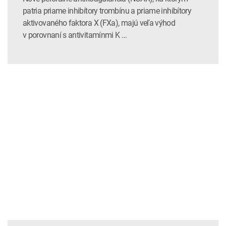
patria priame inhibítory trombínu a priame inhibítory
aktivovaného faktora X (FXa), majú veľa výhod
v porovnaní s antivitamínmi K …