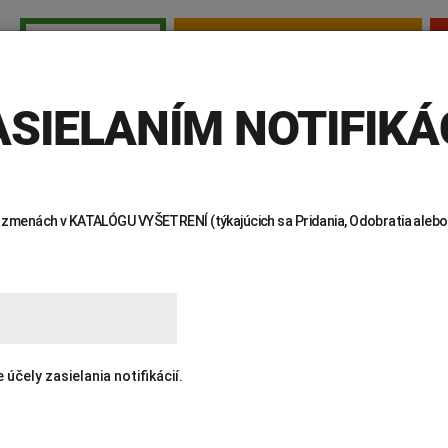
TESTY PRE SAMOPLATCOV
PRE LEKÁROV
E LEKÁROV
INVITRO
AKTUALITY
KTO SME
KDE NÁS 
SIELANÍM NOTIFIKÁC
 o zmenách v KATALÓGU VYŠETRENÍ (týkajúcich sa Pridania, Odobratia alebo
ENÍ
čely zasielania notifikácií.
Žiadanky a tlačivá
Výsledky vyšetrení
Kortizol
Odberová
Lymská borelióza
Human papillomavirus (HPV)