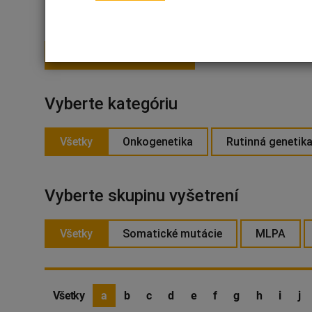
PRIHLÁSIŤ SA NA ODBER
Vyberte kategóriu
Všetky
Onkogenetika
Rutinná genetik
Vyberte skupinu vyšetrení
Všetky
Somatické mutácie
MLPA
Všetky
a
b
c
d
e
f
g
h
i
j