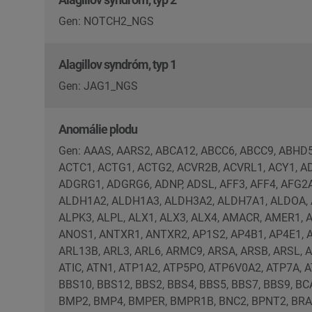
Gen: NOTCH2_NGS
Alagillov syndróm, typ 1
Gen: JAG1_NGS
Anomálie plodu
Gen: AAAS, AARS2, ABCA12, ABCC6, ABCC9, ABHD5, ABL1, ACAD9, ACADVL, ACAN, ACBD6, ACE, ACOX1, ACP5, ACTA1, ACTA2, ACTB, ACTC1, ACTG1, ACTG2, ACVR2B, ACVRL1, ACY1, ADAMTS10, ADAMTS15, ADAMTS17, ADAMTS3, ADAMTSL2, ADAR, ADCY6, ADD1, ADGRG1, ADGRG6, ADNP, ADSL, AFF3, AFF4, AFG2A, AGK, AGL, AGPS, AGTR1, AHCY, AHDC1, AHI1, AKT1, AKT2, AKT3, ALDH18A1, ALDH1A2, ALDH1A3, ALDH3A2, ALDH7A1, ALDOA, ALG1, ALG12, ALG14, ALG2, ALG3, ALG6, ALG8, ALG9, ALMS1, ALOX12B, ALOXE3, ALPK3, ALPL, ALX1, ALX3, ALX4, AMACR, AMER1, AMMECR1, AMOTL1, AMPD2, AMT, ANAPC1, ANGPT2, ANKH, ANKRD11, ANKS6, ANOS1, ANTXR1, ANTXR2, AP1S2, AP4B1, AP4E1, AP4S1, APC2, AR, ARCN1, ARFGEF2, ARHGAP29, ARHGAP31, ARID1A, ARID1B, ARID2, ARL13B, ARL3, ARL6, ARMC9, ARSA, ARSB, ARSL, ARX, ASAH1, ASCC1, ASNS, ASPA, ASPM, ASS1, ASXL1, ASXL3, ATAD1, ATAD3A, ATG7, ATIC, ATN1, ATP1A2, ATP5PO, ATP6V0A2, ATP7A, ATR, ATRX, B3GALNT2, B3GALT6, B3GAT3, B3GLCT, B4GALT7, B4GAT1, B9D2, BBS1, BBS10, BBS12, BBS2, BBS4, BBS5, BBS7, BBS9, BCAP31, BCL11A, BCOR, BCS1L, BFSP2, BGN, BHLHA9, BICD2, BIN1, BLM, BLTP1, BMP1, BMP2, BMP4, BMPER, BMPR1B, BNC2, BPNT2, BRAF, BRAT1, BRCA1, BRCA2, BRD4, BRIP1, BRPF1, BSND, BTD, BUB1B, C12orf57, C1QBP, C2CD3, C2orf69, CA2, CA8, CACNA1C, CACNA1E, CACNA1G, CACNA1S, CANT1, CASK, CASP2, CASR, CBL, CBY1, CC2D2A, CCBE1, CCDC22, CCDC39, CCDC40, CCDC8, CCDC88C, CCND2, CCNQ, CDAN1, CDC45, CDC6, CDH1, CDH2, CDH3, CDK10, CDK13, CDK5RAP2, CDK8, CDKL5, CDKN1C, CDON, CDT1, CDX2, CENPF, CEP104, CEP120, CEP135, CEP152, CEP164, CEP290, CEP295, CEP41, CEP55, CEP57, CEP63, CEP83, CEP85L, CERS3, CERT1, CFAP45, CFAP52, CFAP53, CFAP298, CFAP300, CFAP410, CFAP418, CFC1, CFL2, CFTR, CIT, CILK1, CKAP2L, CLCN4, CLCN7, CLP1, CLPB, CLTC, CLXN, CNOT1, CNOT2, CNOT3, CNTNAP1, CNTNAP2, COA7, COASY, COG1, COG4, COG5, COG6, COG7, COG8, COL10A1, COL11A1, COL11A2, COL12A1, COL13A1, COL18A1, COL1A1, COL1A2, COL2A1, COL3A1, COL4A1, COL4A2, COL6A1, COL6A2, COL6A3, COL9A1, COL9A2, COLEC10, COLEC11, COLQ, COQ4, COQ7, COQ9, COX7B, CPAP, CPLANE1, CPT2, CRADD, CRB2, CREB3L1, CREBBP, CRIPT, CRLF1, CRPPA, CRTAP, CRYAA, CRYBA1, CRYBA4, CRYBB1, CRYBB2, CRYBB3, CRYGC, CRYGD, CSF1R, CSGALNACT1, CSNK2A1, CSPP1, CTC1, CTCF, CTNNA2, CTNNB1, CTNND1, CTSA, CTSD, CTSK, CTU2, CUL4B, CUL7, CWC27, CYBB, CYP11A1, CYP11B1, CYP17A1, CYP1B1, CYP26B1, CYP2U1, CYP4F22, DAG1, DARS1, DARS2, DAW1, DCC, DCX, DDR2, DDRGK1, DDX11, DDX3X, DDX59, DENND5A, DEPDC5, DHCR24, DHCR7, DHFR, DHODH, DHX30, DCHS1, DIAPH1, DIS3L2, DISP1, DKC1, DLG5, DLL1, DLL3, DLL4, DLX5, DNA2, DNAAF1, DNAAF2, DNAAF3, DNAAF4, DNAAF5, DNAAF6, DNAAF11, DNAAF19, DNAH11, DNAH5, DNAH9, DNAI1, DNAI2, DNAJB11, DNAL1, DNM1L, DNM2, DNMT3A, DNMT3B, DOCK6, DOK7, DOLK, DONSON, DPAGT1, DPF2, DPH1, DPM1, DPM2, DPM3, DPYSL5, DRG1, DSP, DSTYK, DVL1, DVL3, DYM, DYNC1H1, DYNC1I1, DYNC1I2, DYNC2H1, DYNC2I1, DYNC2I2, DYNC2LI1, DYNLT2B, DYRK1A, DZIP1L, EARS2, EBF3, EBP, ECEL1, EDNRA, EDNRB, EED, EEF2, EFEMP2, EFNB1, EFTUD2, EHBP1L1, EHMT1, ECHS1, EIF2AK3, EIF2B2, EIF2B3, EIF2S3, EIF4A3, EIF5A, ELAC2, ELN, ELOVL4, EMD, EMG1, EML1, EMX2, EN1, ENG, ENPP1, EOGT, EP300, EPG5, EPHB4, ERBB3, ERCC1, ERCC2, ERCC3, ERCC4, ERCC5, ERCC6, ERCC8, ERF, ERGIC1, ERI1, ESAM, ESCO2, ETFA, ETFB, ETFDH, EVC, EVC2, EXOC3L2, EXOC7, EXOSC3, EXT1, EXT2, EXTL3, EYA1, EZH2, FAH, FAM111A, FAM149B1, FAM20A, FAM20C, FANCA, FANCB, FANCC, FANCD2, FANCE, FANCF, FANCG, FANCI, FANCL, FAR1, FAS, FAT1, FAT4, FBLN5, FBN1, FBN2, FBRSL1, FBXL4, FGD1, FGF10, FGF3, FGF8, FGFR1, FGFR2, FGFR3, FH, FIG4, FILIP1, FKBP10, FKBP14, FKRP, FKTN, FLNA, FLNB, FLNC, FLT4, FLVCR2, FN1, FOLR1, FOSL2, FOXC1, FOXC2, FOXE1, FOXE3, FOXF1, FOXG1, FOXJ1, FOXP3, FOXP4, FOXRED1, FRA10AC1, FRAS1, FREM1, FREM2, FRMD4A, FTL, FTO, FUT8, FUZ, FYCO1, FZD2, G6PC3, GAA, GALC, GALE, GALK1, GALNS, GALNT2, GANAB, GATA1, GATA2, GATA3, GATA4, GATA6, GATB, GBA1, GBA2, GBE1, GCDH, GDF1, GDF11, GDF5, GDF6, GFAP, GFM1, GFPT1, GFRA1, G