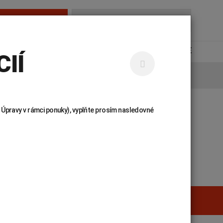
AMBULANCIE
Hľadať...
NÁJDETE
KARIÉRA
KONTAKTY
UNILABS ONLINE
IÍ
 Úpravy v rámci ponuky), vyplňte prosím nasledovné
 príručka