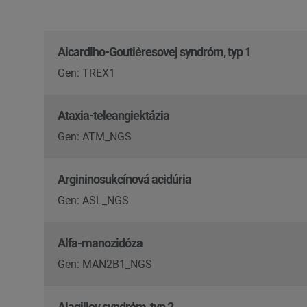
Aicardiho-Goutièresovej syndróm, typ 1
Gen: TREX1
Ataxia-teleangiektázia
Gen: ATM_NGS
Argininosukcínová acidúria
Gen: ASL_NGS
Alfa-manozidóza
Gen: MAN2B1_NGS
Alagillov syndróm, typ 2