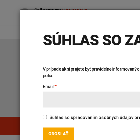
Call centrum:
0850 150 000
7.00 – 16.30 (po – pia)
PRE VEREJNOSŤ
PR
SÚHLAS SO ZA
Úvod
Genetika
Katalóg vyšetrení
V prípade ak si prajete byť pravidelne informovaný
polia:
KATALÓG VYŠETR
Email
Súhlas so spracovaním osobných údajov pre ú
Genetika
Covid-19
PREHĽADÁVAŤ KATALÓG:
INTOLERANCIA POTRAVÍN