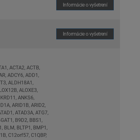
Informácie o vyšetrení
Informácie o vyšetrení
5A19, SLC25A20, SLC25A24, SLC25A38, SLC25A4, SLC25A46, SLC26A2, SLC26A3, SLC27A4, SLC29A3, SLC2A10, SLC33A1, SLC34A1, SLC35A2, SLC35C1, SLC35D1, SLC39A8, SLC4A10, SLC5A7, SLC6A9, SLX4, SMAD2, SMAD3, SMAD4, SMARCA2, SMARCA4, SMARCB1, SMARCC1, SMARCD1, SMARCE1, SMC1A, SMC3, SMG9, SMCHD1, SMN1, SMO, SMOC1, SMPD4, SMS, SNAP25, SNF8, SNORD118, SNRPB, SNX10, SNX14, SON, SOS1, SOS2, SOST, SOX10, SOX11, SOX17, SOX18, SOX2, SOX3, SOX6, SOX9, SP7, SPAG1, SPARC, SPECC1L, SPEG, SPEN, SPG11, SPINT2, SPRED1, SPTB, SRCAP, SRD5A2, SRD5A3, SRY, ST14, STAC3, STAG2, STAMBP, STAR, STIL, STRA6, STRADA, STT3A, SUCLG1, SUFU, SULT2B1, SUMF1, SUZ12, SYNE1, TAB2, TAF1, TAF8, TAFAZZIN, TALDO1, TAPT1, TBC1D20, TBC1D23, TBC1D24, TBC1D32, TBCD, TBCE, TBCK, TBL1XR1, TBR1, TBX1, TBX15, TBX18, TBX20, TBX3, TBX4, TBX5, TBX6, TCF12, TCF4, TCIRG1, TCOF1, TCTN1, TCTN2, TCTN3, TELO2, TENM3, TENT5A, TFAP2A, TFAP2B, TGDS, TGFB2, TGFB3, TGFBR1, TGFBR2, TGIF1, TGM1, THOC2, THOC6, THRA, THSD1, TINF2, TK2, TMCO1, TMEM107, TMEM138, TMEM165, TMEM216, TMEM218, TMEM231, TMEM237, TMEM260, TMEM38B, TMEM67, TMEM70, TMEM94, TMEM98, TMTC3, TMX2, TNNI2, TNNT1, TNNT3, TOE1, TOGARAM1, TONSL, TOP3A, TOR1A, TOR1AIP1, TP63, TP73, TPM2, TPM3, TRAF3IP1, TRAF7, TRAIP, TRAP1, TRAPPC12, TRAPPC9, TREX1, TRIM37, TRIM71, TRIP11, TRIP12, TRIP4, TRIT1, TRMT10A, TRPS1, TRPV4, TRPV6, TRRAP, TSC1, TSC2, TSEN15,