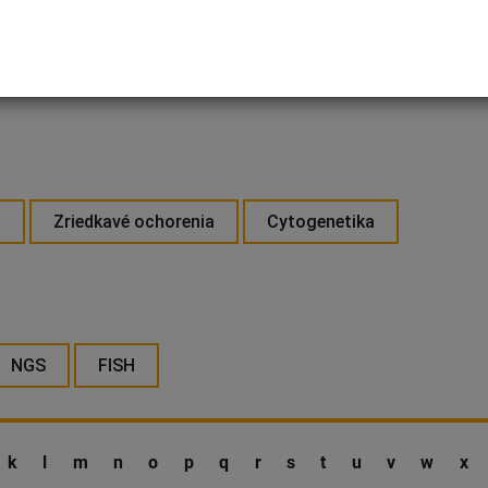
a
Zriedkavé ochorenia
Cytogenetika
NGS
FISH
k
l
m
n
o
p
q
r
s
t
u
v
w
x