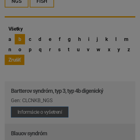
NGS
FISH
Všetky
a
b
c
d
e
f
g
h
i
j
k
l
m
n
o
p
q
r
s
t
u
v
w
x
y
z
Zrušiť
Bartterov syndróm, typ 3, typ 4b digenický
Gen: CLCNKB_NGS
Informácie o vyšetrení
Blauov syndróm