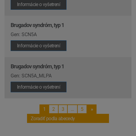
Informácie o vyšetrení
Brugadov syndróm, typ 1
Gen: SCN5A
Informácie o vyšetrení
Brugadov syndróm, typ 1
Gen: SCN5A_MLPA
Informácie o vyšetrení
1
2
3
…
5
»
Zoradiť podla abecedy