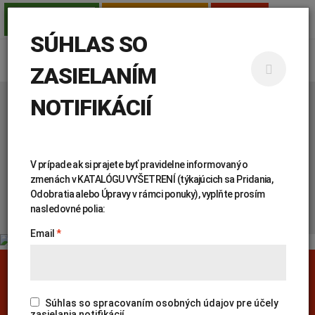
TESTY PRE SAMOPLATCOV
AMBULANCIE
PRE LEKÁROV
SÚHLAS SO
ZASIELANÍM
NOTIFIKÁCIÍ
Úvod
Genetika
Katalóg vyšetrení
KATALÓG
V prípade ak si prajete byť pravidelne informovaný o
VYŠETRENÍ
zmenách v KATALÓGU VYŠETRENÍ (týkajúcich sa Pridania,
Odobratia alebo Úpravy v rámci ponuky), vyplňte prosím
nasledovné polia:
Email
PREHĽADÁVAŤ KATALÓG:
Genetika
Covid-19
Žiadanky a tlačivá
Výsledky vyšetrení
Kortizol
Odberová príručka
Súhlas so spracovaním osobných údajov pre účely
zasielania notifikácií.