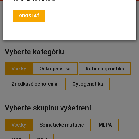
INTOLERANCIA POTRAVÍN
Lymská borelióza
Human papillomavirus (HPV)
PRIHLÁSIŤ SA NA ODBER
Vyberte kategóriu
Všetky
Onkogenetika
Rutinná genetika
Zriedkavé ochorenia
Cytogenetika
Vyberte skupinu vyšetrení
Všetky
Somatické mutácie
MLPA