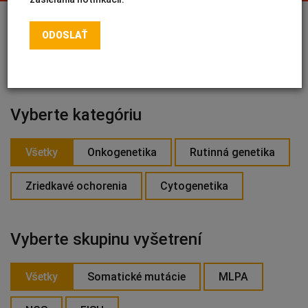
INTOLERANCIA POTRAVÍN
Lymská borelióza
Human papillomavirus (HPV)
PRIHLÁSIŤ SA NA ODBER
Vyberte kategóriu
Všetky
Onkogenetika
Rutinná genetika
Zriedkavé ochorenia
Cytogenetika
Vyberte skupinu vyšetrení
Všetky
Somatické mutácie
MLPA