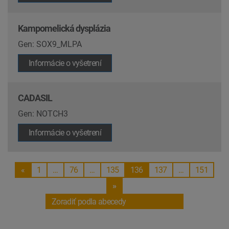
Kampomelická dysplázia
Gen: SOX9_MLPA
Informácie o vyšetrení
CADASIL
Gen: NOTCH3
Informácie o vyšetrení
«
1
…
76
…
135
136
137
…
151
»
Zoradiť podla abecedy