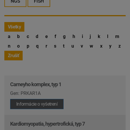
NGS
FISH
Všetky
a
b
c
d
e
f
g
h
i
j
k
l
m
n
o
p
q
r
s
t
u
v
w
x
y
z
Zrušiť
Carneyho komplex, typ 1
Gen: PRKAR1A
Informácie o vyšetrení
Kardiomyopatia, hypertrofická, typ 7