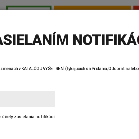
TESTY PRE SAMOPLATCOV
PRE LEKÁROV
E LEKÁROV
INVITRO
AKTUALITY
KTO SME
KDE NÁS 
SIELANÍM NOTIFIKÁC
 o zmenách v KATALÓGU VYŠETRENÍ (týkajúcich sa Pridania, Odobratia alebo
ENÍ
čely zasielania notifikácií.
Žiadanky a tlačivá
Výsledky vyšetrení
Kortizol
Odberová
Lymská borelióza
Human papillomavirus (HPV)