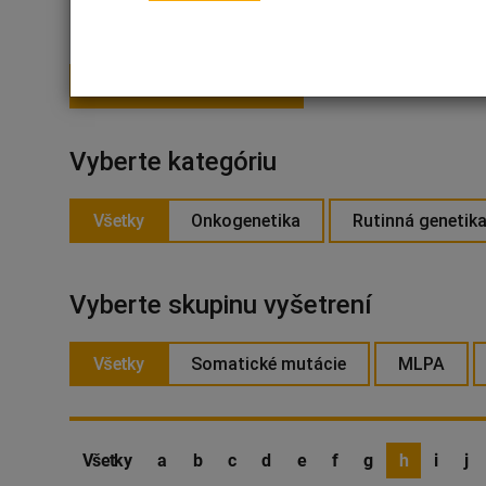
PRIHLÁSIŤ SA NA ODBER
Vyberte kategóriu
Všetky
Onkogenetika
Rutinná genetik
Vyberte skupinu vyšetrení
Všetky
Somatické mutácie
MLPA
Všetky
a
b
c
d
e
f
g
h
i
j