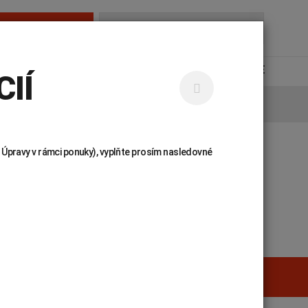
AMBULANCIE
Hľadať...
NÁJDETE
KARIÉRA
KONTAKTY
UNILABS ONLINE
IÍ
 Úpravy v rámci ponuky), vyplňte prosím nasledovné
 príručka