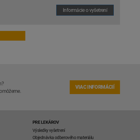
Informácie o vyšetrení
m?
VIAC INFORMÁCIÍ
m pomôžeme.
PRE LEKÁROV
Výsledky vyšetrení
Objednávka odberového materiálu