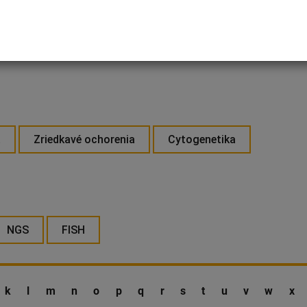
a
Zriedkavé ochorenia
Cytogenetika
NGS
FISH
k
l
m
n
o
p
q
r
s
t
u
v
w
x