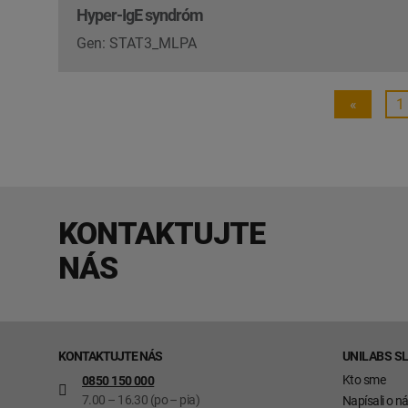
Hyper-IgE syndróm
Gen: STAT3_MLPA
«
1
KONTAKTUJTE
NÁS
KONTAKTUJTE NÁS
UNILABS S
Kto sme
0850 150 000
7.00 – 16.30 (po – pia)
Napísali o n