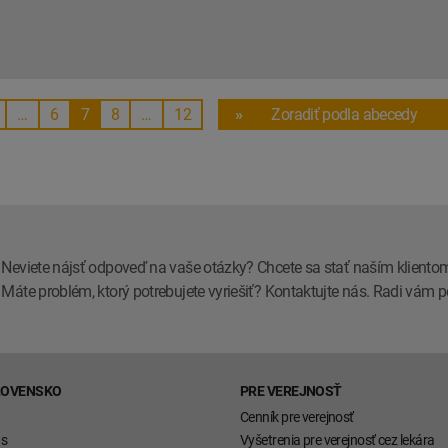
…
6
7
8
…
12
»
Zoradiť podla abecedy
Neviete nájsť odpoveď na vaše otázky? Chcete sa stať naším kliento
Máte problém, ktorý potrebujete vyriešiť? Kontaktujte nás. Radi vá
LOVENSKO
PRE VEREJNOSŤ
Cenník pre verejnosť
ás
Vyšetrenia pre verejnosť cez lekára