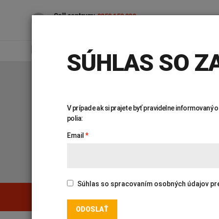
Call centrum:
0850 150 000
7.00 – 16.30 (po – pia)
PRE VEREJNOSŤ
PR
SÚHLAS SO ZA
Úvod
Genetika
Katalóg vyšetrení
V prípade ak si prajete byť pravidelne informovaný
polia:
KATALÓG VYŠETR
Email
Súhlas so spracovaním osobných údajov pre ú
Genetika
Covid-19
PREHĽADÁVAŤ KATALÓG:
INTOLERANCIA POTRAVÍN