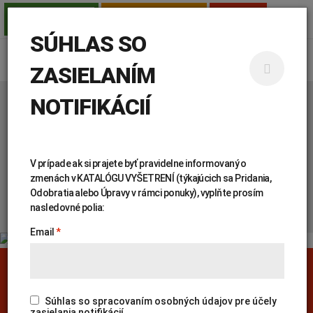
TESTY PRE SAMOPLATCOV
AMBULANCIE
PRE LEKÁROV
SÚHLAS SO
ZASIELANÍM
NOTIFIKÁCIÍ
Úvod
Genetika
Katalóg vyšetrení
KATALÓG
V prípade ak si prajete byť pravidelne informovaný o
VYŠETRENÍ
zmenách v KATALÓGU VYŠETRENÍ (týkajúcich sa Pridania,
Odobratia alebo Úpravy v rámci ponuky), vyplňte prosím
nasledovné polia:
Email
PREHĽADÁVAŤ KATALÓG:
Genetika
Covid-19
Žiadanky a tlačivá
Výsledky vyšetrení
Kortizol
Odberová príručka
Súhlas so spracovaním osobných údajov pre účely
zasielania notifikácií.