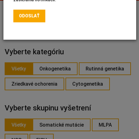
INTOLERANCIA POTRAVÍN
Lymská borelióza
Human papillomavirus (HPV)
PRIHLÁSIŤ SA NA ODBER
Vyberte kategóriu
Všetky
Onkogenetika
Rutinná genetika
Zriedkavé ochorenia
Cytogenetika
Vyberte skupinu vyšetrení
Všetky
Somatické mutácie
MLPA