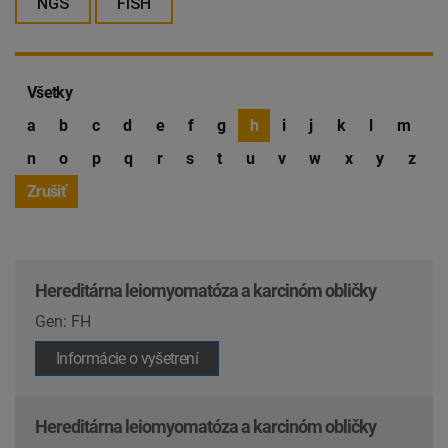
NGS
FISH
Všetky
a
b
c
d
e
f
g
h
i
j
k
l
m
n
o
p
q
r
s
t
u
v
w
x
y
z
Zrušiť
Hereditárna leiomyomatóza a karcinóm obličky
Gen: FH
Informácie o vyšetrení
Hereditárna leiomyomatóza a karcinóm obličky