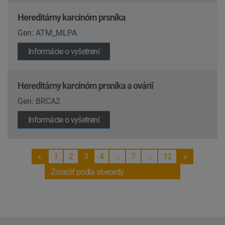
Hereditárny karcinóm prsníka
Gen: ATM_MLPA
Informácie o vyšetrení
Hereditárny karcinóm prsníka a ovárií
Gen: BRCA2
Informácie o vyšetrení
«
1
2
3
4
…
7
…
12
»
Zoradiť podla abecedy