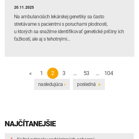
20.11.2025
Na ambulanciách lekárskej genetiky sa často
stretávame s pacientmi s poruchami plodnosti,
u ktorých sa snažíme identifikovať genetické príčiny ich
ťažkostí, ale aj s tehotnými…
«
1
2
3
…
53
…
104
nasledujúca
posledná
›
»
NAJČÍTANEJŠIE