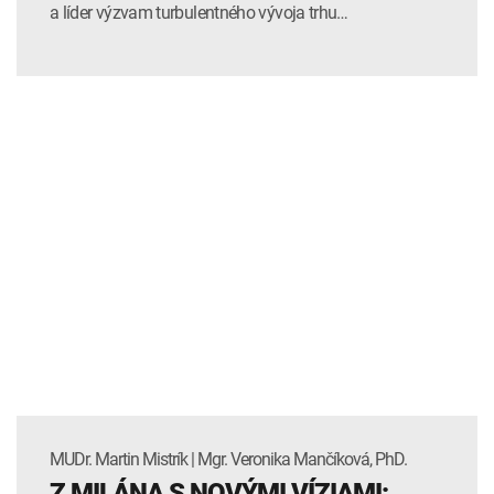
a líder výzvam turbulentného vývoja trhu…
MUDr. Martin Mistrík | Mgr. Veronika Mančíková, PhD.
Z MILÁNA S NOVÝMI VÍZIAMI: