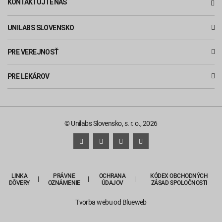
KONTAKTUJTE NÁS
UNILABS SLOVENSKO
PRE VEREJNOSŤ
PRE LEKÁROV
© Unilabs Slovensko, s. r. o., 2026
LINKA
PRÁVNE
OCHRANA
KÓDEX OBCHODNÝCH
DÔVERY
OZNÁMENIE
ÚDAJOV
ZÁSAD SPOLOČNOSTI
Tvorba webu
od Blueweb