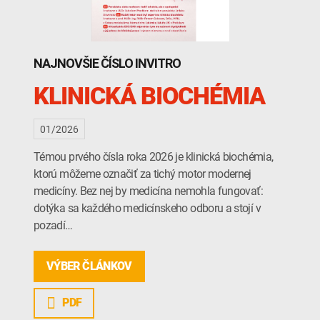
INTOLERANCIA POTRAVÍN
Lymská borelióza
Human papillomavirus (HPV)
NAJNOVŠIE ČÍSLO INVITRO
KLINICKÁ BIOCHÉMIA
01/2026
Témou prvého čísla roka 2026 je klinická biochémia,
ktorú môžeme označiť za tichý motor modernej
medicíny. Bez nej by medicína nemohla fungovať:
dotýka sa každého medicínskeho odboru a stojí v
pozadí…
VÝBER ČLÁNKOV
PDF