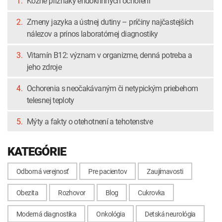
1.
Kožné príznaky endokrinných ochorení
2.
Zmeny jazyka a ústnej dutiny – príčiny najčastejších
nálezov a prínos laboratórnej diagnostiky
3.
Vitamín B12: význam v organizme, denná potreba a
jeho zdroje
4.
Ochorenia s neočakávaným či netypickým priebehom
telesnej teploty
5.
Mýty a fakty o otehotnení a tehotenstve
KATEGÓRIE
Odborná verejnosť
Pre pacientov
Zaujímavosti
Obezita
Rozhovor
Blog
Cukrovka
Moderná diagnostika
Onkológia
Detská neurológia